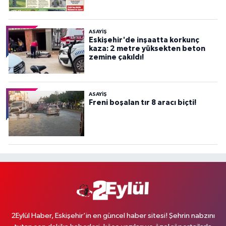
ASAYİŞ
Eskişehir'de inşaatta korkunç
kaza: 2 metre yüksekten beton
zemine çakıldı!
ASAYİŞ
Freni boşalan tır 8 aracı biçti!
2Eylül Haber, Eskişehir’in en güncel haber sitesi! Şehrin nabzını