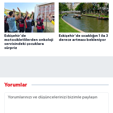
Eskişehir'de
Eskişehir'de sıcaklığın 1 ila 3
motosikletlilerden onkoloji
derece artması bekleniyor
servisindeki çocuklara
sürpriz
Yorumlar