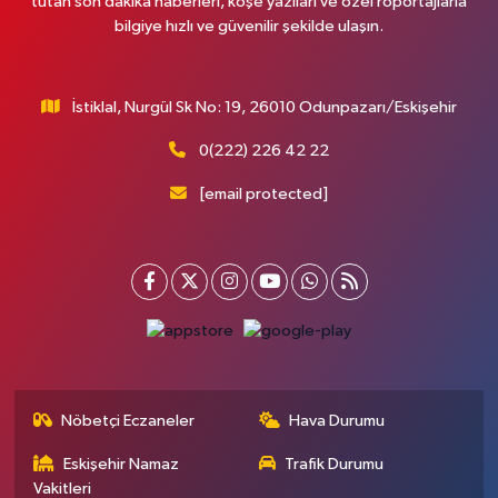
tutan son dakika haberleri, köşe yazıları ve özel röportajlarla
bilgiye hızlı ve güvenilir şekilde ulaşın.
İstiklal, Nurgül Sk No: 19, 26010 Odunpazarı/Eskişehir
0(222) 226 42 22
[email protected]
Nöbetçi Eczaneler
Hava Durumu
Eskişehir Namaz
Trafik Durumu
Vakitleri