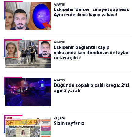
ASAYİŞ
Eskişehir’de seri cinayet şüphesi:
Aynı evde ikinci kayıp vakası!
ASAYİŞ
Eskişehir bağlantılı kayıp
vakasında kan donduran detaylar
ortaya çıktı!
ASAYİŞ
Düğünde sopalı bıçaklı kavga: 2’si
ağır 3 yaralı
YAŞAM
Sizin sayfanız