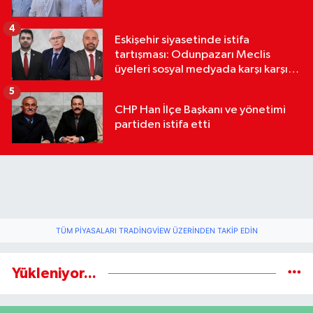
4
Eskişehir siyasetinde istifa
tartışması: Odunpazarı Meclis
üyeleri sosyal medyada karşı karşıya
geldi
5
CHP Han İlçe Başkanı ve yönetimi
partiden istifa etti
TÜM PIYASALARI TRADINGVIEW ÜZERINDEN TAKIP EDIN
Yükleniyor...