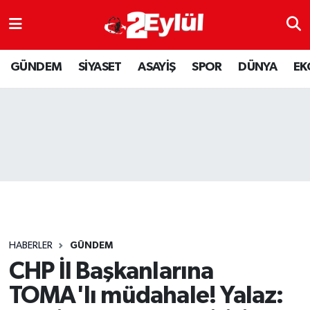
ASAYİŞ
Nöbetçi Eczaneler
GÜNDEM
SİYASET
ASAYİŞ
SPOR
DÜNYA
EK
DÜNYA
Hava Durumu
EKONOMİ
Eskişehir Namaz Vakitleri
GÜNDEM
Trafik Durumu
RESMİ İLAN
Puan Durumu ve Fikstür
SİYASET
Tüm Manşetler
HABERLER
GÜNDEM
SPOR
Son Dakika Haberleri
CHP İl Başkanlarına
TOMA'lı müdahale! Yalaz:
YAŞAM
Haber Arşivi