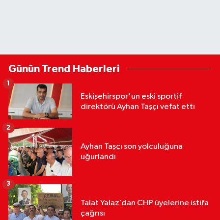
Günün Trend Haberleri
1
Eskişehirspor'un eski sportif
direktörü Ayhan Taşçı vefat etti
2
Ayhan Taşçı son yolculuğuna
uğurlandı
3
Talat Yalaz’dan CHP üyelerine istifa
çağrısı