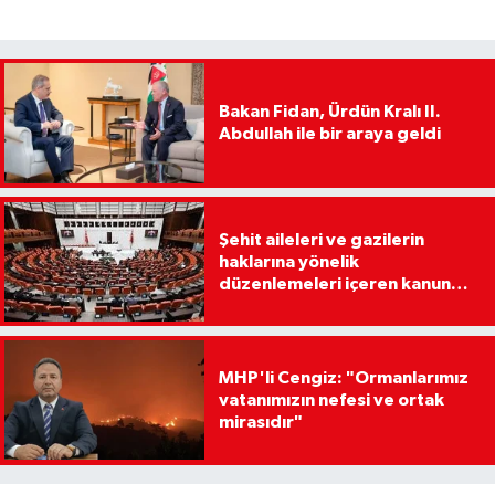
Bakan Fidan, Ürdün Kralı II.
Abdullah ile bir araya geldi
Şehit aileleri ve gazilerin
haklarına yönelik
düzenlemeleri içeren kanun
teklifi, Milli Savunma
Komisyonunda
MHP'li Cengiz: "Ormanlarımız
vatanımızın nefesi ve ortak
mirasıdır"