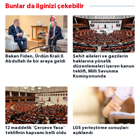
Bunlar da ilginizi çekebilir
Bakan Fidan, Ürdün Kralı II.
Şehit aileleri ve gazilerin
Abdullah ile bir araya geldi
haklarına yönelik
düzenlemeleri içeren kanun
teklifi, Milli Savunma
Komisyonunda
12 maddelik 'Çerçeve Yasa'
LGS yerleştirme sonuçları
teklifinin kapsamı belli oldu
açıklandı