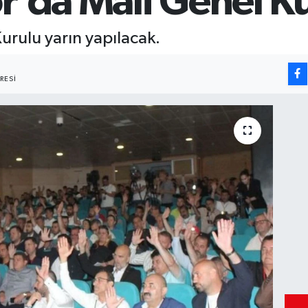
r’da Mali Genel Ku
urulu yarın yapılacak.
RESI