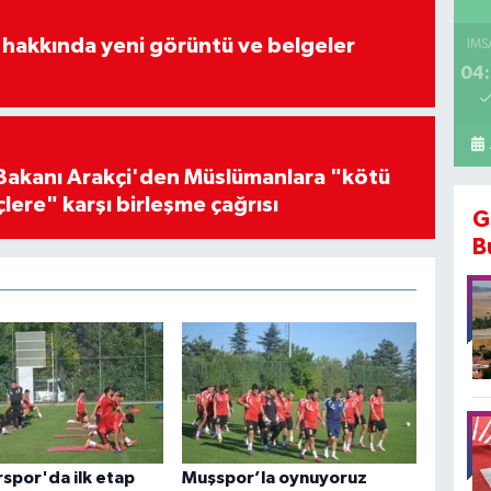
 hakkında yeni görüntü ve belgeler
İMS
04:
i Bakanı Arakçi'den Müslümanlara "kötü
çlere" karşı birleşme çağrısı
G
B
rspor'da ilk etap
Muşspor’la oynuyoruz