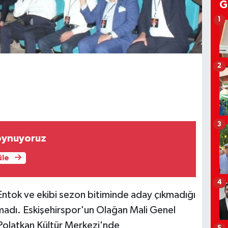
G
1
2
3
oynuyoruz
üle
4
 Entok ve ekibi sezon bitiminde aday çıkmadığı
almadı. Eskişehirspor'un Olağan Mali Genel
Polatkan Kültür Merkezi'nde