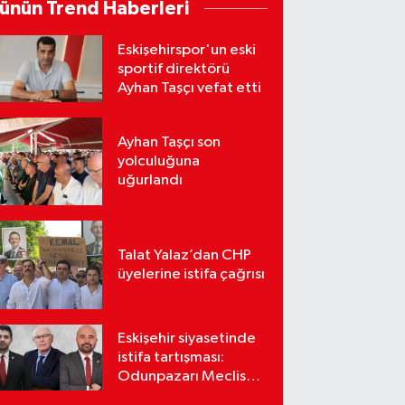
ünün Trend Haberleri
Eskişehirspor'un eski
sportif direktörü
Ayhan Taşçı vefat etti
Ayhan Taşçı son
yolculuğuna
uğurlandı
Talat Yalaz’dan CHP
üyelerine istifa çağrısı
Eskişehir siyasetinde
istifa tartışması:
Odunpazarı Meclis
üyeleri sosyal