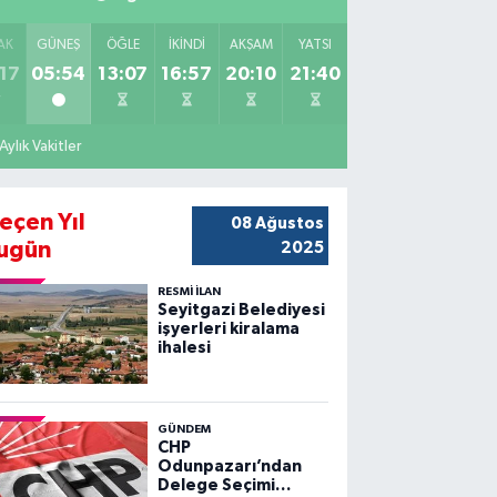
AK
GÜNEŞ
ÖĞLE
İKINDI
AKŞAM
YATSI
17
05:54
13:07
16:57
20:10
21:40
Aylık Vakitler
eçen Yıl
08 Ağustos
ugün
2025
RESMİ İLAN
Seyitgazi Belediyesi
işyerleri kiralama
ihalesi
GÜNDEM
CHP
Odunpazarı’ndan
Delege Seçimi