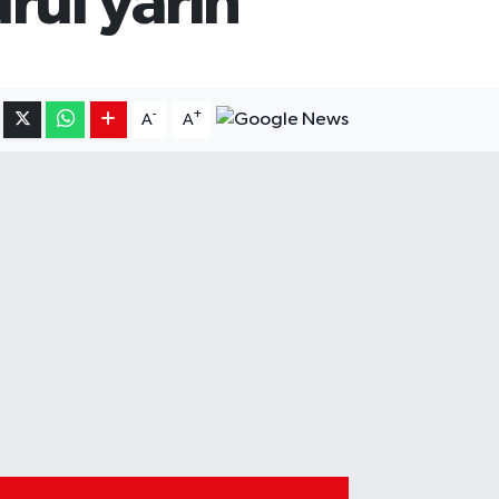
rul yarın
-
+
A
A