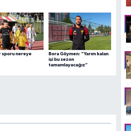
r sporu nereye
Bora Göymen: “Yarım kalan
işi bu sezon
tamamlayacağız”