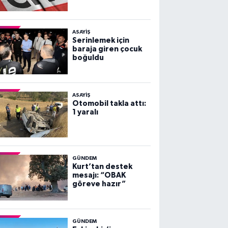
Duyurusu
ASAYİŞ
Serinlemek için
baraja giren çocuk
boğuldu
ASAYİŞ
Otomobil takla attı:
1 yaralı
GÜNDEM
Kurt’tan destek
mesajı: “OBAK
göreve hazır”
GÜNDEM