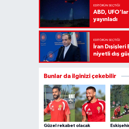
EDITÖRÜN SEÇTIĞI
ABD, UFO'lar
yayınladı
EDITÖRÜN SEÇTIĞI
İran Dışişler
niyetli dış gü
Bunlar da ilginizi çekebilir
Güzel rekabet olacak
Eskişehi