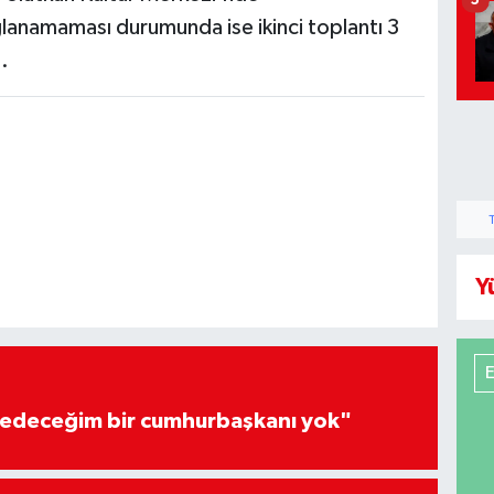
5
lanamaması durumunda ise ikinci toplantı 3
.
Y
edeceğim bir cumhurbaşkanı yok"