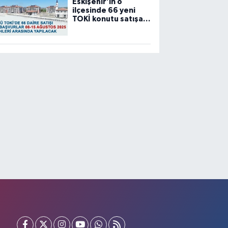
Eskişehir’in o
ilçesinde 66 yeni
TOKİ konutu satışa
sunuluyor…