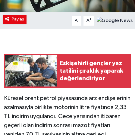
Paylaş
-
+
A
A
Eskişehirli gençler yaz
tatilini çıraklık yaparak
değerlendiriyor
Küresel brent petrol piyasasında arz endişelerinin
azalmasıyla birlikte motorinin litre fiyatında 2,33
TL indirim uygulandı. Gece yarısından itibaren
geçerli olan indirim sonrası mazot fiyatları
yeniden 70 TL seviyesinin altına geriledi.