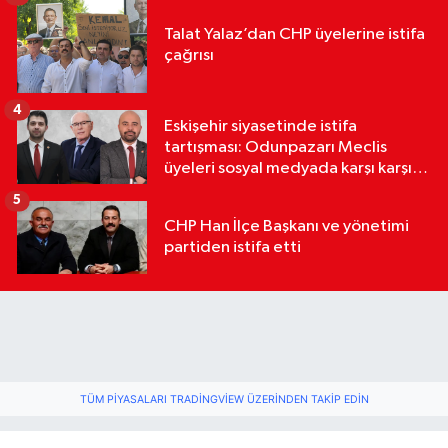
Talat Yalaz’dan CHP üyelerine istifa
çağrısı
4
Eskişehir siyasetinde istifa
tartışması: Odunpazarı Meclis
üyeleri sosyal medyada karşı karşıya
geldi
5
CHP Han İlçe Başkanı ve yönetimi
partiden istifa etti
TÜM PIYASALARI TRADINGVIEW ÜZERINDEN TAKIP EDIN