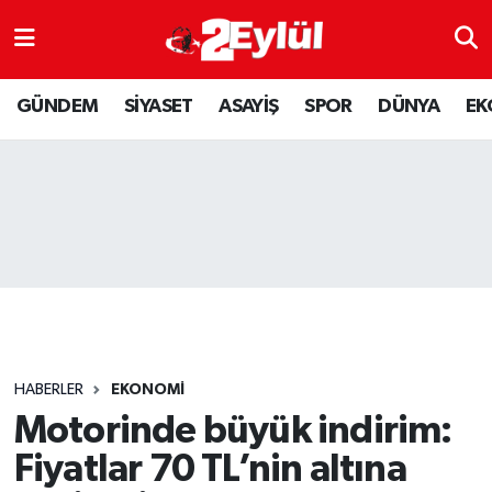
ASAYİŞ
Nöbetçi Eczaneler
GÜNDEM
SİYASET
ASAYİŞ
SPOR
DÜNYA
EK
DÜNYA
Hava Durumu
EKONOMİ
Eskişehir Namaz Vakitleri
GÜNDEM
Trafik Durumu
RESMİ İLAN
Puan Durumu ve Fikstür
SİYASET
Tüm Manşetler
HABERLER
EKONOMİ
SPOR
Son Dakika Haberleri
Motorinde büyük indirim:
Fiyatlar 70 TL’nin altına
YAŞAM
Haber Arşivi