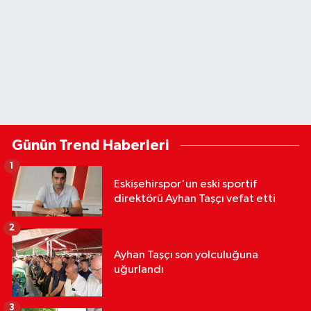
Günün Trend Haberleri
1
Eskişehirspor'un eski sportif
direktörü Ayhan Taşçı vefat etti
2
Ayhan Taşçı son yolculuğuna
uğurlandı
3