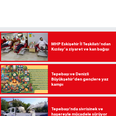
MHP Eskişehir İl Teşkilatı'ndan
Kızılay'a ziyaret ve kan bağışı
Tepebaşı ve Denizli
Büyükşehir’den gençlere yaz
kampı
Tepebaşı’nda sivrisinek ve
haşereyle mücadele sürüyor