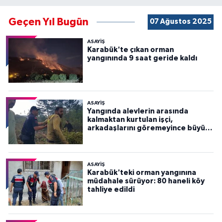
Geçen Yıl Bugün
07 Ağustos 2025
ASAYİŞ
Karabük'te çıkan orman
yangınında 9 saat geride kaldı
ASAYİŞ
Yangında alevlerin arasında
kalmaktan kurtulan işçi,
arkadaşlarını göremeyince büyük
panik yaşadı
ASAYİŞ
Karabük'teki orman yangınına
müdahale sürüyor: 80 haneli köy
tahliye edildi