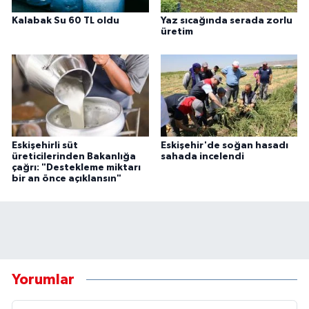
Kalabak Su 60 TL oldu
Yaz sıcağında serada zorlu
üretim
Eskişehirli süt
Eskişehir'de soğan hasadı
üreticilerinden Bakanlığa
sahada incelendi
çağrı: "Destekleme miktarı
bir an önce açıklansın"
Yorumlar