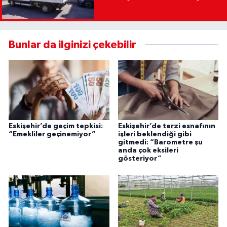
Bunlar da ilginizi çekebilir
Eskişehir’de geçim tepkisi:
Eskişehir’de terzi esnafının
“Emekliler geçinemiyor”
işleri beklendiği gibi
gitmedi: “Barometre şu
anda çok eksileri
gösteriyor”