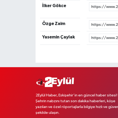
İlker Gökce
Özge Zaim
Yasemin Çaylak
2Eylül Haber, Eskişehir’in en güncel haber sitesi!
Şehrin nabzını tutan son dakika haberleri, köşe
yazıları ve özel röportajlarla bilgiye hızlı ve güven
şekilde ulaşın.