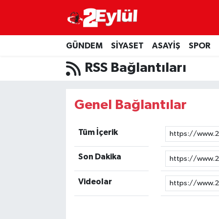
ASAYİŞ
Nöbetçi Eczaneler
GÜNDEM
SİYASET
ASAYİŞ
SPOR
DÜNYA
Hava Durumu
RSS Bağlantıları
EKONOMİ
Eskişehir Namaz Vakitleri
Genel Bağlantılar
GÜNDEM
Trafik Durumu
Tüm İçerik
RESMİ İLAN
Puan Durumu ve Fikstür
Son Dakika
SİYASET
Tüm Manşetler
Videolar
SPOR
Son Dakika Haberleri
YAŞAM
Haber Arşivi