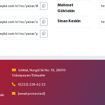
Mehmet
Göktekin
Sinan Keskin
İstiklal, Nurgül Sk No: 19, 26010
Odunpazarı/Eskişehir
0(222) 226 42 22
[email protected]
ilir