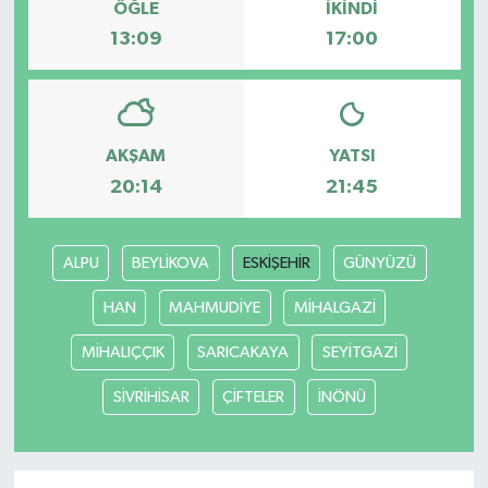
ÖĞLE
İKINDI
13:09
17:00
AKŞAM
YATSI
20:14
21:45
ALPU
BEYLİKOVA
ESKİŞEHİR
GÜNYÜZÜ
HAN
MAHMUDİYE
MİHALGAZİ
MİHALIÇÇIK
SARICAKAYA
SEYİTGAZİ
SİVRİHİSAR
ÇİFTELER
İNÖNÜ