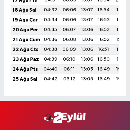
17 Ağu Pts
04:31
06:05
13:07
16:54
20:00
18 Ağu Sal
04:32
06:06
13:07
16:54
19:58
19 Ağu Çar
04:34
06:06
13:07
16:53
19:57
20 Ağu Per
04:35
06:07
13:06
16:52
19:56
21 Ağu Cum
04:36
06:08
13:06
16:52
19:54
22 Ağu Cts
04:38
06:09
13:06
16:51
19:53
23 Ağu Paz
04:39
06:10
13:06
16:50
19:51
24 Ağu Pts
04:40
06:11
13:05
16:49
19:50
25 Ağu Sal
04:42
06:12
13:05
16:49
19:48