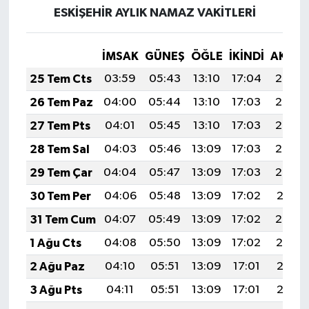
ESKİŞEHİR AYLIK NAMAZ VAKITLERI
İMSAK
GÜNEŞ
ÖĞLE
İKINDI
AKŞA
25 Tem Cts
03:59
05:43
13:10
17:04
20:26
26 Tem Paz
04:00
05:44
13:10
17:03
20:25
27 Tem Pts
04:01
05:45
13:10
17:03
20:24
28 Tem Sal
04:03
05:46
13:09
17:03
20:23
29 Tem Çar
04:04
05:47
13:09
17:03
20:22
30 Tem Per
04:06
05:48
13:09
17:02
20:21
31 Tem Cum
04:07
05:49
13:09
17:02
20:20
1 Ağu Cts
04:08
05:50
13:09
17:02
20:19
2 Ağu Paz
04:10
05:51
13:09
17:01
20:18
3 Ağu Pts
04:11
05:51
13:09
17:01
20:17