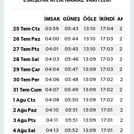
ESKİŞEHİR AYLIK NAMAZ VAKITLERI
İMSAK
GÜNEŞ
ÖĞLE
İKINDI
AKŞA
25 Tem Cts
03:59
05:43
13:10
17:04
20:26
26 Tem Paz
04:00
05:44
13:10
17:03
20:25
27 Tem Pts
04:01
05:45
13:10
17:03
20:24
28 Tem Sal
04:03
05:46
13:09
17:03
20:23
29 Tem Çar
04:04
05:47
13:09
17:03
20:22
30 Tem Per
04:06
05:48
13:09
17:02
20:21
31 Tem Cum
04:07
05:49
13:09
17:02
20:20
1 Ağu Cts
04:08
05:50
13:09
17:02
20:19
2 Ağu Paz
04:10
05:51
13:09
17:01
20:18
3 Ağu Pts
04:11
05:51
13:09
17:01
20:17
4 Ağu Sal
04:13
05:52
13:09
17:01
20:16