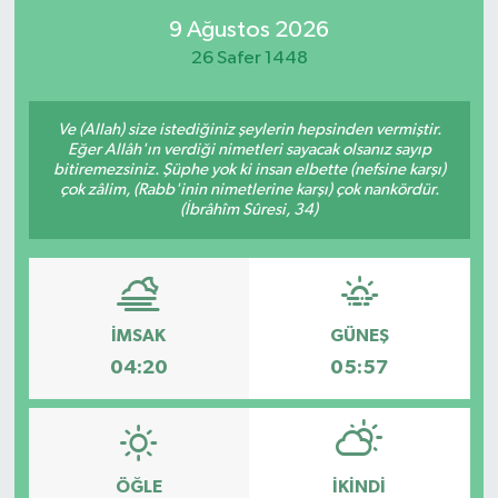
9 Ağustos 2026
26 Safer 1448
Ve (Allah) size istediğiniz şeylerin hepsinden vermiştir.
Eğer Allâh'ın verdiği nimetleri sayacak olsanız sayıp
bitiremezsiniz. Şüphe yok ki insan elbette (nefsine karşı)
çok zâlim, (Rabb'inin nimetlerine karşı) çok nankördür.
(İbrâhîm Sûresi, 34)
İMSAK
GÜNEŞ
04:20
05:57
ÖĞLE
İKINDI