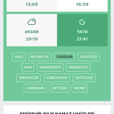
13:09
16:59
AKŞAM
YATSI
20:10
21:41
ALPU
BEYLİKOVA
ESKİŞEHİR
GÜNYÜZÜ
HAN
MAHMUDİYE
MİHALGAZİ
MİHALIÇÇIK
SARICAKAYA
SEYİTGAZİ
SİVRİHİSAR
ÇİFTELER
İNÖNÜ