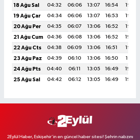
18 Ağu Sal
04:32
06:06
13:07
16:54
19:58
19 Ağu Çar
04:34
06:06
13:07
16:53
19:57
20 Ağu Per
04:35
06:07
13:06
16:52
19:56
21 Ağu Cum
04:36
06:08
13:06
16:52
19:54
22 Ağu Cts
04:38
06:09
13:06
16:51
19:53
23 Ağu Paz
04:39
06:10
13:06
16:50
19:51
24 Ağu Pts
04:40
06:11
13:05
16:49
19:50
25 Ağu Sal
04:42
06:12
13:05
16:49
19:48
2Eylül Haber, Eskişehir’in en güncel haber sitesi! Şehrin nabzını