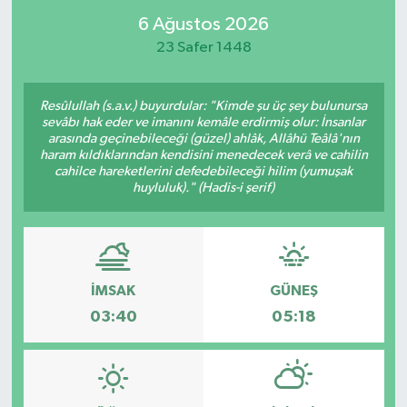
6 Ağustos 2026
23 Safer 1448
Resûlullah (s.a.v.) buyurdular: "Kimde şu üç şey bulunursa
sevâbı hak eder ve imanını kemâle erdirmiş olur: İnsanlar
arasında geçinebileceği (güzel) ahlâk, Allâhü Teâlâ'nın
haram kıldıklarından kendisini menedecek verâ ve cahilin
cahilce hareketlerini defedebileceği hilim (yumuşak
huyluluk)." (Hadis-i şerif)
İMSAK
GÜNEŞ
03:40
05:18