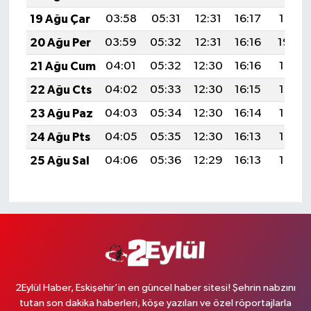
19 Ağu Çar
03:58
05:31
12:31
16:17
19:21
20 Ağu Per
03:59
05:32
12:31
16:16
19:20
21 Ağu Cum
04:01
05:32
12:30
16:16
19:18
22 Ağu Cts
04:02
05:33
12:30
16:15
19:17
23 Ağu Paz
04:03
05:34
12:30
16:14
19:15
24 Ağu Pts
04:05
05:35
12:30
16:13
19:14
25 Ağu Sal
04:06
05:36
12:29
16:13
19:12
2Eylül Haber, Eskişehir’in en güncel haber sitesi! Şehrin nabzını
tutan son dakika haberleri, köşe yazıları ve özel röportajlarla