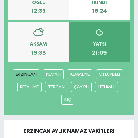
ÖĞLE
İKINDI
12:33
16:24
AKŞAM
YATSI
19:38
21:09
ERZİNCAN
KEMAH
KEMALİYE
OTLUKBELİ
REFAHİYE
TERCAN
ÇAYIRLI
ÜZÜMLÜ
İLİÇ
ERZİNCAN AYLIK NAMAZ VAKITLERI