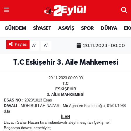
ASAYİŞ
Nöbetçi Eczaneler
GÜNDEM
SİYASET
ASAYİŞ
SPOR
DÜNYA
EK
DÜNYA
Hava Durumu
Paylaş
-
+
20.11.2023 - 00:00
A
A
EKONOMİ
Eskişehir Namaz Vakitleri
T.C Eskişehir 3. Aile Mahkemesi
GÜNDEM
Trafik Durumu
20-11-2023 00:00:00
RESMİ İLAN
Puan Durumu ve Fikstür
T.C
ESKİŞEHİR
3. AİLE MAHKEMESİ
SİYASET
Tüm Manşetler
ESAS NO
: 2023/1013 Esas
DAVALI
: MOHIBULLAH NAZARI- Mir Agha ve Fazileh oğlu, 01/01/1988
SPOR
Son Dakika Haberleri
d.lu
İLAN
Davacı Sahar Nazari tarafındandavalı aleyhineaçılan Çekişmeli
YAŞAM
Haber Arşivi
Boşanma davası sebebiyle;