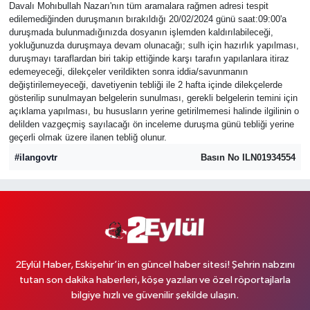
Davalı Mohıbullah Nazarı'nın tüm aramalara rağmen adresi tespit
edilemediğinden duruşmanın bırakıldığı 20/02/2024 günü saat:09:00'a
duruşmada bulunmadığınızda dosyanın işlemden kaldırılabileceği,
yokluğunuzda duruşmaya devam olunacağı; sulh için hazırlık yapılması,
duruşmayı taraflardan biri takip ettiğinde karşı tarafın yapılanlara itiraz
edemeyeceği, dilekçeler verildikten sonra iddia/savunmanın
değiştirilemeyeceği, davetiyenin tebliği ile 2 hafta içinde dilekçelerde
gösterilip sunulmayan belgelerin sunulması, gerekli belgelerin temini için
açıklama yapılması, bu hususların yerine getirilmemesi halinde ilgilinin o
delilden vazgeçmiş sayılacağı ön inceleme duruşma günü tebliği yerine
geçerli olmak üzere ilanen tebliğ olunur.
#ilangovtr
Basın No ILN01934554
2Eylül Haber, Eskişehir’in en güncel haber sitesi! Şehrin nabzını
tutan son dakika haberleri, köşe yazıları ve özel röportajlarla
bilgiye hızlı ve güvenilir şekilde ulaşın.