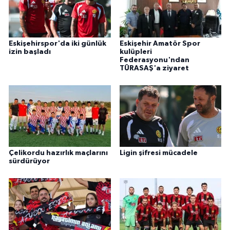
Eskişehirspor'da iki günlük
Eskişehir Amatör Spor
izin başladı
kulüpleri
Federasyonu'ndan
TÜRASAŞ'a ziyaret
Çelikordu hazırlık maçlarını
Ligin şifresi mücadele
sürdürüyor