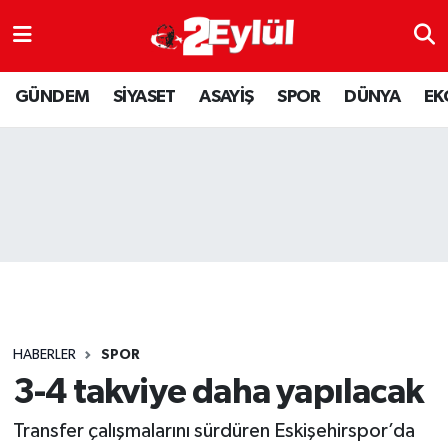
ASAYİŞ
Nöbetçi Eczaneler
GÜNDEM
SİYASET
ASAYİŞ
SPOR
DÜNYA
EK
DÜNYA
Hava Durumu
EKONOMİ
Eskişehir Namaz Vakitleri
GÜNDEM
Trafik Durumu
RESMİ İLAN
Puan Durumu ve Fikstür
SİYASET
Tüm Manşetler
HABERLER
SPOR
SPOR
Son Dakika Haberleri
3-4 takviye daha yapılacak
Transfer çalışmalarını sürdüren Eskişehirspor’da
YAŞAM
Haber Arşivi