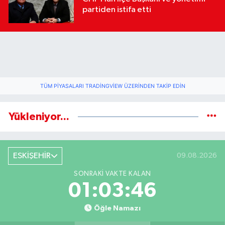
partiden istifa etti
TÜM PIYASALARI TRADINGVIEW ÜZERINDEN TAKIP EDIN
Yükleniyor...
ESKİŞEHİR
09.08.2026
SONRAKI VAKTE KALAN
01:03:45
Öğle Namazı