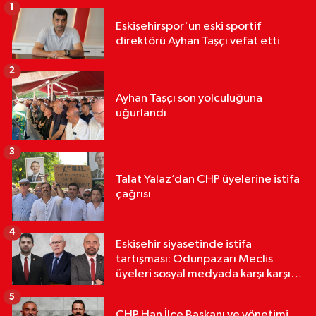
1
Eskişehirspor'un eski sportif
direktörü Ayhan Taşçı vefat etti
2
Ayhan Taşçı son yolculuğuna
uğurlandı
3
Talat Yalaz’dan CHP üyelerine istifa
çağrısı
4
Eskişehir siyasetinde istifa
tartışması: Odunpazarı Meclis
üyeleri sosyal medyada karşı karşıya
geldi
5
CHP Han İlçe Başkanı ve yönetimi