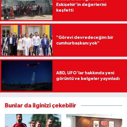
Eskişehir’in değerlerini
keşfetti
"Görevi devredeceğim bir
cumhurbaşkanı yok"
ABD, UFO'lar hakkında yeni
görüntü ve belgeler yayınladı
Bunlar da ilginizi çekebilir