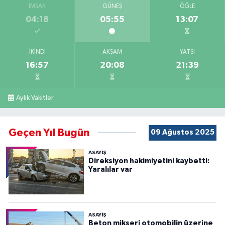
İMSAK
GÜNEŞ
ÖĞLE
04:18
05:55
13:07
İKINDI
AKŞAM
YATSI
16:57
20:08
21:39
Aylık Vakitler
Geçen Yıl Bugün
09 Ağustos 2025
ASAYİŞ
Direksiyon hakimiyetini kaybetti:
Yaralılar var
ASAYİŞ
Beton mikseri otomobilin üzerine