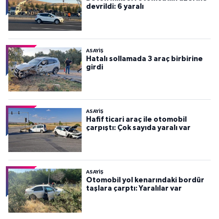
devrildi: 6 yaralı
ASAYİŞ
Hatalı sollamada 3 araç birbirine
girdi
ASAYİŞ
Hafif ticari araç ile otomobil
çarpıştı: Çok sayıda yaralı var
ASAYİŞ
Otomobil yol kenarındaki bordür
taşlara çarptı: Yaralılar var