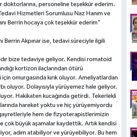
 doktorlarına, personeline teşekkür ederim.
k Tedavi Hizmetleri Sorumlusu Naz Hanım ve
anı Berrin hocaya çok teşekkür ederim"
 Berrin Akpınar ise, tedavi süreciyle ilgili
r bize tedaviye geliyor. Kendisi romatoid
andığı kortizon ilaçlarından ötürü
 için omurgasında kırık oluyor. Ameliyatlardan
bı oluyor. Dolayısıyla yürüyemez hale geliyor.
luyor. Hakikaten kucağında getirdi. Tekerlekli
klarında hareket yoktu ve hiç yürüyemiyordu
yretleriyle hem de fizyoterapistlerimizin
kte çok büyük aşamalar kaydettik. Artık kendisi
liyor, adım atabiliyor ve yürüyebiliyor. Bu hem