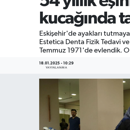
54 yıllık eşi
kucağında ta
Eskişehir'de ayakları tutmay
Estetica Denta Fizik Tedavi 
Temmuz 1971'de evlendik. O g
18.01.2025 - 10:29
YAYINLANMA