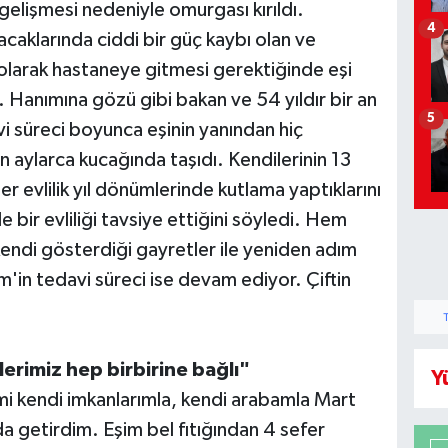
elişmesi nedeniyle omurgası kırıldı.
4
aklarında ciddi bir güç kaybı olan ve
larak hastaneye gitmesi gerektiğinde eşi
anımına gözü gibi bakan ve 54 yıldır bir an
5
i süreci boyunca eşinin yanından hiç
n aylarca kucağında taşıdı. Kendilerinin 13
 evlilik yıl dönümlerinde kutlama yaptıklarını
 bir evliliği tavsiye ettiğini söyledi. Hem
endi gösterdiği gayretler ile yeniden adım
n tedavi süreci ise devam ediyor. Çiftin
erimiz hep birbirine bağlı"
Y
i kendi imkanlarımla, kendi arabamla Mart
 getirdim. Eşim bel fıtığından 4 sefer