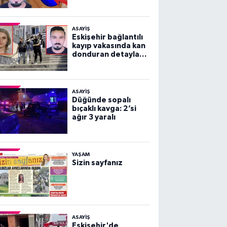
vakası!
ASAYİŞ
Eskişehir bağlantılı
kayıp vakasında kan
donduran detaylar
ortaya çıktı!
ASAYİŞ
Düğünde sopalı
bıçaklı kavga: 2’si
ağır 3 yaralı
YAŞAM
Sizin sayfanız
ASAYİŞ
Eskişehir'de