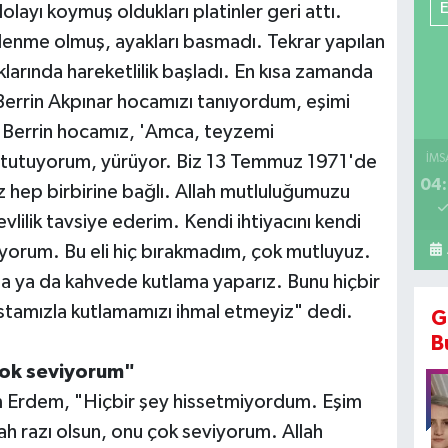
ayı koymuş oldukları platinler geri attı.
lenme olmuş, ayakları basmadı. Tekrar yapılan
larında hareketlilik başladı. En kısa zamanda
Berrin Akpınar hocamızı tanıyordum, eşimi
 Berrin hocamız, 'Amca, teyzemi
n tutuyorum, yürüyor. Biz 13 Temmuz 1971'de
İMS
04:
z hep birbirine bağlı. Allah mutluluğumuzu
vlilik tavsiye ederim. Kendi ihtiyacını kendi
yorum. Bu eli hiç bırakmadım, çok mutluyuz.
a ya da kahvede kutlama yaparız. Bunu hiçbir
tamızla kutlamamızı ihmal etmeyiz" dedi.
G
B
çok seviyorum"
 Erdem, "Hiçbir şey hissetmiyordum. Eşim
llah razı olsun, onu çok seviyorum. Allah