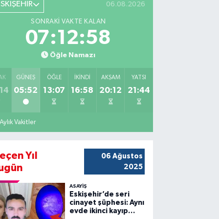
ESKİŞEHİR
06.08.2026
SONRAKI VAKTE KALAN
07:12:57
Öğle Namazı
AK
GÜNEŞ
ÖĞLE
İKINDI
AKŞAM
YATSI
14
05:52
13:07
16:58
20:12
21:44
Aylık Vakitler
eçen Yıl
06 Ağustos
ugün
2025
ASAYİŞ
Eskişehir’de seri
cinayet şüphesi: Aynı
evde ikinci kayıp