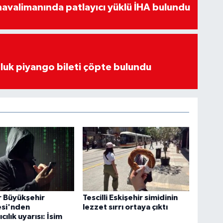
avalimanında patlayıcı yüklü İHA bulundu
luk piyango bileti çöpte bulundu
r Büyükşehir
Tescilli Eskişehir simidinin
esi'nden
lezzet sırrı ortaya çıktı
cılık uyarısı: İsim