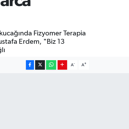
larca
n kucağında Fizyomer Terapia
ustafa Erdem, "Biz 13
lı
-
+
A
A