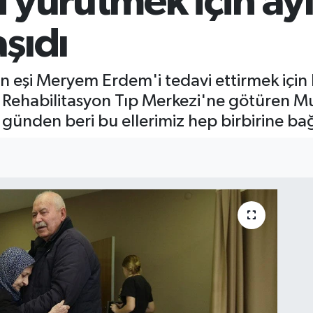
ni yürütmek için ay
şıdı
an eşi Meryem Erdem'i tedavi ettirmek içi
ve Rehabilitasyon Tıp Merkezi'ne götüren M
ünden beri bu ellerimiz hep birbirine bağ