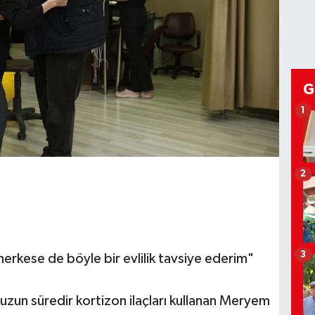
G
1
2
3
erkese de böyle bir evlilik tavsiye ederim"
uzun süredir kortizon ilaçları kullanan Meryem