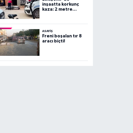
inşaatta korkunç
kaza: 2 metre
yüksekten beton
zemine çakıldı!
ASAYİŞ
Freni boşalan tır 8
aracı biçti!