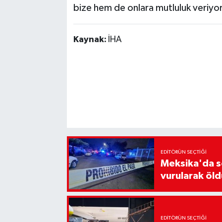
bize hem de onlara mutluluk veriyor
Kaynak:
İHA
EDITÖRÜN SEÇTIĞI
Meksika'da s
vurularak öld
EDITÖRÜN SEÇTIĞI