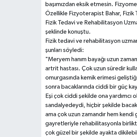
başımızdan eksik etmesin. Fizyomer
Özellikle Fizyoterapist Bahar, Fizi
Fizik Tedavi ve Rehabilitasyon Uzm
şeklinde konuştu.
Fizik tedavi ve rehabilitasyon uzmanı
şunları söyledi:
"Meryem hanım bayağı uzun zamandı
artrit hastası. Çok uzun süredir kull
omurgasında kemik erimesi geliştiği
sonra bacaklarında ciddi bir güç kay
Eşi çok ciddi şekilde ona yardımcı o
sandalyedeydi, hiçbir şekilde baca
ama çok uzun zamandır hem kendi ga
gayretleriyle rehabilitasyonla birli
çok güzel bir şekilde ayakta dikilebi