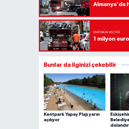
Almanya'da h
EDITÖRÜN SEÇTIĞI
1 milyon euro
Bunlar da ilginizi çekebilir
Kentpark Yapay Plajı yarın
Eskişehi
açılıyor
Belediy
dolandırı