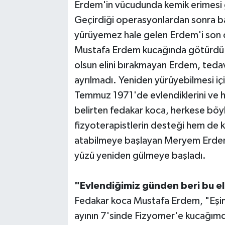
Erdem'in vücudunda kemik erimesi g
Geçirdiği operasyonlardan sonra bac
yürüyemez hale gelen Erdem'i son o
Mustafa Erdem kucağında götürdü. H
olsun elini bırakmayan Erdem, tedav
ayrılmadı. Yeniden yürüyebilmesi içi
Temmuz 1971'de evlendiklerini ve her
belirten fedakar koca, herkese böyle
fizyoterapistlerin desteği hem de k
atabilmeye başlayan Meryem Erdem'i
yüzü yeniden gülmeye başladı.
"Evlendiğimiz günden beri bu ell
Fedakar koca Mustafa Erdem, "Eşim
ayının 7'sinde Fizyomer'e kucağımda