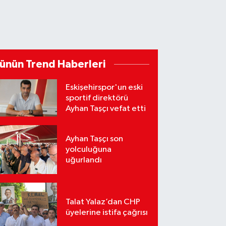
ünün Trend Haberleri
Eskişehirspor'un eski
sportif direktörü
Ayhan Taşçı vefat etti
Ayhan Taşçı son
yolculuğuna
uğurlandı
Talat Yalaz’dan CHP
üyelerine istifa çağrısı