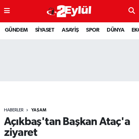
ASAYİŞ
Nöbetçi Eczaneler
GÜNDEM
SİYASET
ASAYİŞ
SPOR
DÜNYA
EK
DÜNYA
Hava Durumu
EKONOMİ
Eskişehir Namaz Vakitleri
GÜNDEM
Trafik Durumu
RESMİ İLAN
Puan Durumu ve Fikstür
SİYASET
Tüm Manşetler
HABERLER
YAŞAM
SPOR
Son Dakika Haberleri
Açıkbaş'tan Başkan Ataç'a
ziyaret
YAŞAM
Haber Arşivi