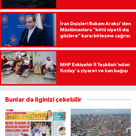
İran Dışişleri Bakanı Arakçi'den
Müslümanlara "kötü niyetli dış
güçlere" karşı birleşme çağrısı
MHP Eskişehir İl Teşkilatı'ndan
Kızılay'a ziyaret ve kan bağışı
Bunlar da ilginizi çekebilir