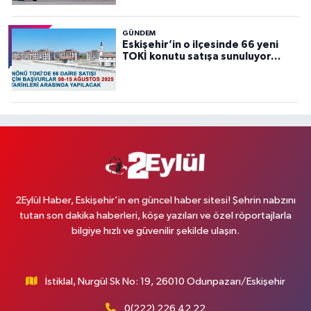
GÜNDEM
Eskişehir’in o ilçesinde 66 yeni
TOKİ konutu satışa sunuluyor…
2Eylül Haber, Eskişehir’in en güncel haber sitesi! Şehrin nabzını
tutan son dakika haberleri, köşe yazıları ve özel röportajlarla
bilgiye hızlı ve güvenilir şekilde ulaşın.
İstiklal, Nurgül Sk No: 19, 26010 Odunpazarı/Eskişehir
0(222) 226 42 22