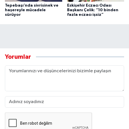
Tepebaşı’nda sivrisinek ve
Eskişehir Eczacı Odası
haşereyle mücadele
Başkanı Çelik: “10 binden
sürüyor
fazla eczacı işsiz”
Yorumlar