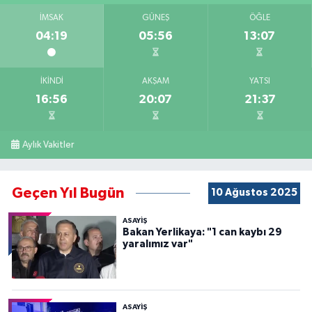
İMSAK
GÜNEŞ
ÖĞLE
04:19
05:56
13:07
İKINDI
AKŞAM
YATSI
16:56
20:07
21:37
Aylık Vakitler
Geçen Yıl Bugün
10 Ağustos 2025
ASAYİŞ
Bakan Yerlikaya: "1 can kaybı 29
yaralımız var"
ASAYİŞ