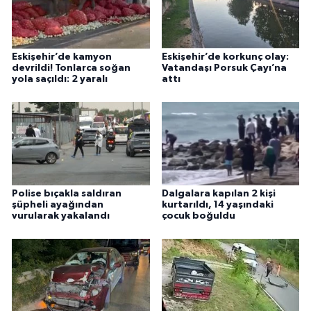
Eskişehir’de kamyon
Eskişehir’de korkunç olay:
devrildi! Tonlarca soğan
Vatandaşı Porsuk Çayı’na
yola saçıldı: 2 yaralı
attı
Polise bıçakla saldıran
Dalgalara kapılan 2 kişi
şüpheli ayağından
kurtarıldı, 14 yaşındaki
vurularak yakalandı
çocuk boğuldu