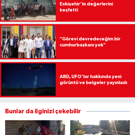
Eskişehir’in değerlerini
keşfetti
"Görevi devredeceğim bir
cumhurbaşkanı yok"
ABD, UFO'lar hakkında yeni
görüntü ve belgeler yayınladı
Bunlar da ilginizi çekebilir