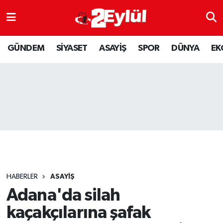
ASAYİŞ
Nöbetçi Eczaneler
GÜNDEM
SİYASET
ASAYİŞ
SPOR
DÜNYA
EK
DÜNYA
Hava Durumu
EKONOMİ
Eskişehir Namaz Vakitleri
GÜNDEM
Trafik Durumu
RESMİ İLAN
Puan Durumu ve Fikstür
SİYASET
Tüm Manşetler
HABERLER
ASAYİŞ
SPOR
Son Dakika Haberleri
Adana'da silah
kaçakçılarına şafak
YAŞAM
Haber Arşivi