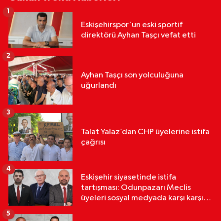
1
Eskişehirspor'un eski sportif
direktörü Ayhan Taşçı vefat etti
2
Ayhan Taşçı son yolculuğuna
uğurlandı
3
Talat Yalaz’dan CHP üyelerine istifa
çağrısı
4
Eskişehir siyasetinde istifa
tartışması: Odunpazarı Meclis
üyeleri sosyal medyada karşı karşıya
geldi
5