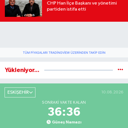
CHP Han İlçe Başkanı ve yönetimi
partiden istifa etti
TÜM PIYASALARI TRADINGVIEW ÜZERINDEN TAKIP EDIN
Yükleniyor...
ESKİŞEHİR
10.08.2026
SONRAKI VAKTE KALAN
36:35
Güneş Namazı