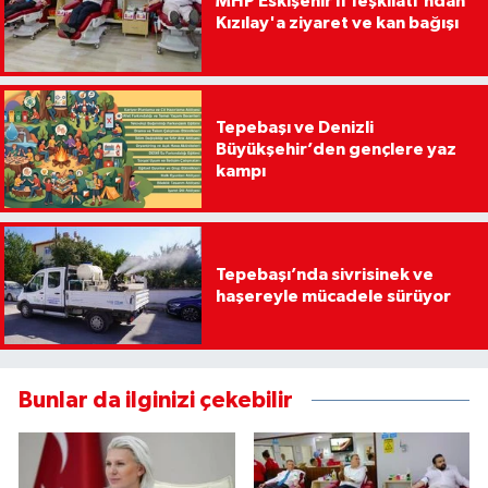
MHP Eskişehir İl Teşkilatı'ndan
Kızılay'a ziyaret ve kan bağışı
Tepebaşı ve Denizli
Büyükşehir’den gençlere yaz
kampı
Tepebaşı’nda sivrisinek ve
haşereyle mücadele sürüyor
Bunlar da ilginizi çekebilir