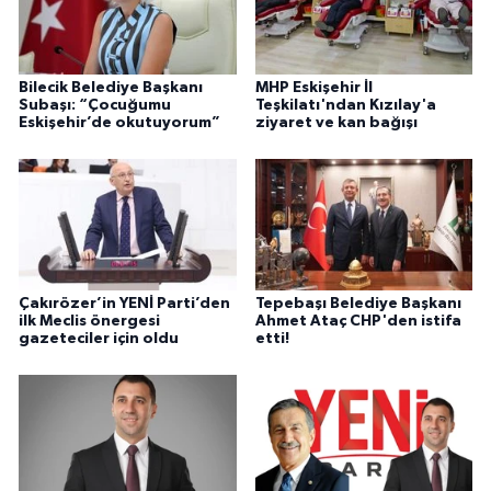
Bilecik Belediye Başkanı
MHP Eskişehir İl
Subaşı: “Çocuğumu
Teşkilatı'ndan Kızılay'a
Eskişehir’de okutuyorum”
ziyaret ve kan bağışı
Çakırözer’in YENİ Parti’den
Tepebaşı Belediye Başkanı
ilk Meclis önergesi
Ahmet Ataç CHP'den istifa
gazeteciler için oldu
etti!