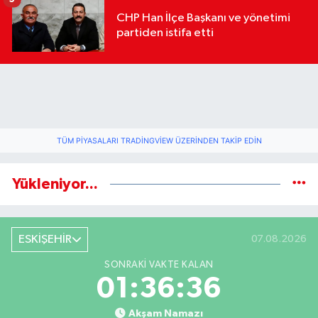
CHP Han İlçe Başkanı ve yönetimi
partiden istifa etti
TÜM PIYASALARI TRADINGVIEW ÜZERINDEN TAKIP EDIN
Yükleniyor...
ESKİŞEHİR
07.08.2026
SONRAKI VAKTE KALAN
01:36:35
Akşam Namazı