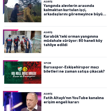
ASAYİŞ
Yangında alevlerin arasında
kalmaktan kurtulan işçi,
arkadaşlarını göremeyince büyük
panik yaşadı
ASAYİŞ
Karabük'teki orman yangınına
müdahale sürüyor: 80 haneli köy
tahliye edildi
SPOR
Bursaspor-Eskişehirspor maçı
biletleri ne zaman satışa çıkacak?
ASAYİŞ
Fatih Altaylı’nın YouTube kanalına
erişim engeli kararı