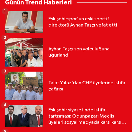
Günün Trend Haberleri
1
Eskişehirspor'un eski sportif
direktörü Ayhan Taşçı vefat etti
2
Ayhan Taşçı son yolculuğuna
uğurlandı
3
Talat Yalaz’dan CHP üyelerine istifa
çağrısı
4
Eskişehir siyasetinde istifa
tartışması: Odunpazarı Meclis
üyeleri sosyal medyada karşı karşıya
geldi
5