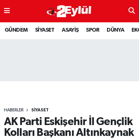
ASAYİŞ
Nöbetçi Eczaneler
GÜNDEM
SİYASET
ASAYİŞ
SPOR
DÜNYA
EK
DÜNYA
Hava Durumu
EKONOMİ
Eskişehir Namaz Vakitleri
GÜNDEM
Trafik Durumu
RESMİ İLAN
Puan Durumu ve Fikstür
SİYASET
Tüm Manşetler
HABERLER
SİYASET
SPOR
Son Dakika Haberleri
AK Parti Eskişehir İl Gençlik
Kolları Başkanı Altınkaynak
YAŞAM
Haber Arşivi