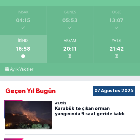
İMSAK
GÜNEŞ
ÖĞLE
04:15
05:53
13:07
İKINDI
AKŞAM
YATSI
16:58
20:11
21:42
Aylık Vakitler
Geçen Yıl Bugün
07 Ağustos 2025
ASAYİŞ
Karabük'te çıkan orman
yangınında 9 saat geride kaldı