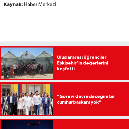
Kaynak:
Haber Merkezi
Uluslararası öğrenciler
Eskişehir’in değerlerini
keşfetti
"Görevi devredeceğim bir
cumhurbaşkanı yok"