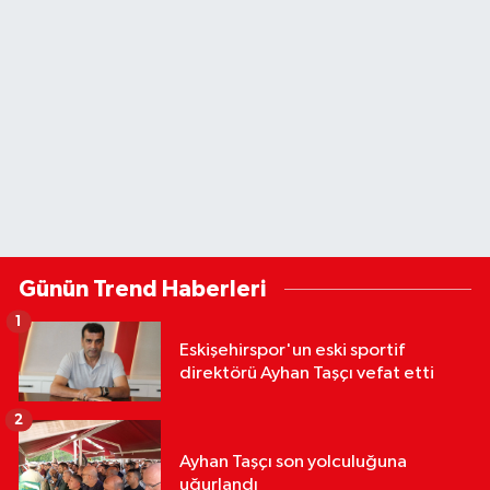
Günün Trend Haberleri
1
Eskişehirspor'un eski sportif
direktörü Ayhan Taşçı vefat etti
2
Ayhan Taşçı son yolculuğuna
uğurlandı