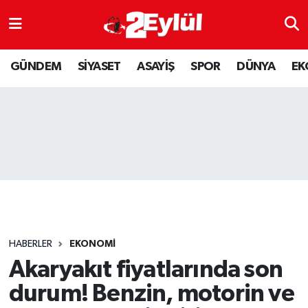
ASAYİŞ
Nöbetçi Eczaneler
GÜNDEM
SİYASET
ASAYİŞ
SPOR
DÜNYA
EK
DÜNYA
Hava Durumu
EKONOMİ
Eskişehir Namaz Vakitleri
GÜNDEM
Trafik Durumu
RESMİ İLAN
Puan Durumu ve Fikstür
SİYASET
Tüm Manşetler
HABERLER
EKONOMİ
SPOR
Son Dakika Haberleri
Akaryakıt fiyatlarında son
durum! Benzin, motorin ve
YAŞAM
Haber Arşivi