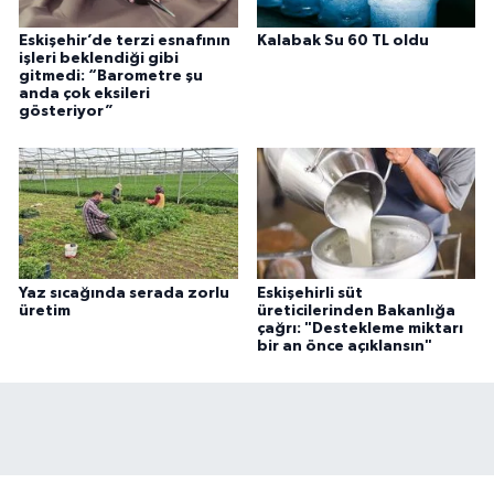
Eskişehir’de terzi esnafının
Kalabak Su 60 TL oldu
işleri beklendiği gibi
gitmedi: “Barometre şu
anda çok eksileri
gösteriyor”
Yaz sıcağında serada zorlu
Eskişehirli süt
üretim
üreticilerinden Bakanlığa
çağrı: "Destekleme miktarı
bir an önce açıklansın"