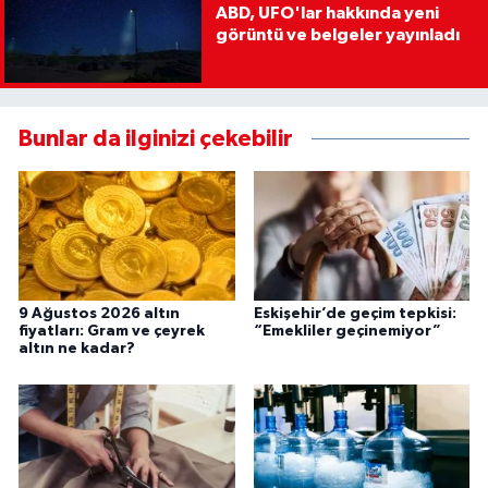
ABD, UFO'lar hakkında yeni
görüntü ve belgeler yayınladı
Bunlar da ilginizi çekebilir
9 Ağustos 2026 altın
Eskişehir’de geçim tepkisi:
fiyatları: Gram ve çeyrek
“Emekliler geçinemiyor”
altın ne kadar?