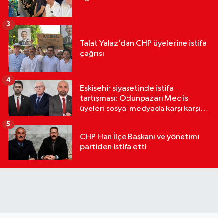
3
Talat Yalaz’dan CHP üyelerine istifa
çağrısı
4
Eskişehir siyasetinde istifa
tartışması: Odunpazarı Meclis
üyeleri sosyal medyada karşı karşıya
geldi
5
CHP Han İlçe Başkanı ve yönetimi
partiden istifa etti