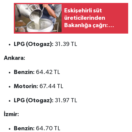
Eskişehirli süt
üreticilerinden
Bakanlığa çağrı:
"Destekleme miktarı
bir an önce
LPG (Otogaz):
31.39 TL
açıklansın"
Ankara:
Benzin:
64.42 TL
Motorin:
67.44 TL
LPG (Otogaz):
31.97 TL
İzmir:
Benzin:
64.70 TL