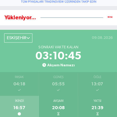
TÜM PIYASALARI TRADINGVIEW ÜZERINDEN TAKIP EDIN
Yükleniyor...
ESKİŞEHİR
09.08.2026
SONRAKI VAKTE KALAN
03:10:44
Akşam Namazı
İMSAK
GÜNEŞ
ÖĞLE
04:18
05:55
13:07
İKINDI
AKŞAM
YATSI
16:57
20:08
21:39