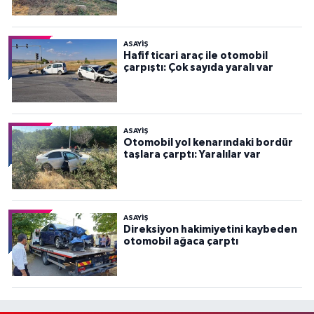
ASAYİŞ
Hafif ticari araç ile otomobil
çarpıştı: Çok sayıda yaralı var
ASAYİŞ
Otomobil yol kenarındaki bordür
taşlara çarptı: Yaralılar var
ASAYİŞ
Direksiyon hakimiyetini kaybeden
otomobil ağaca çarptı