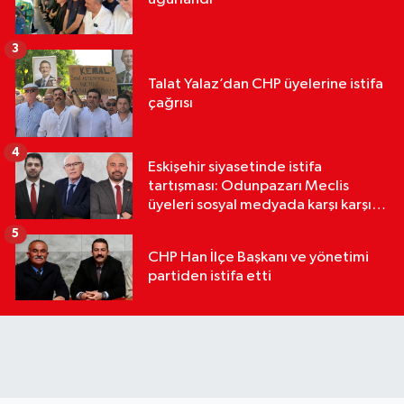
3
Talat Yalaz’dan CHP üyelerine istifa
çağrısı
4
Eskişehir siyasetinde istifa
tartışması: Odunpazarı Meclis
üyeleri sosyal medyada karşı karşıya
geldi
5
CHP Han İlçe Başkanı ve yönetimi
partiden istifa etti