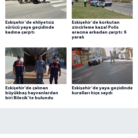
Eskişehir'de ehliyetsiz
Eskişehir'de korkutan
sürücü yaya geçidinde
zincirleme kaza! Polis
kadına çarptı
aracına arkadan çarptı: 6
yaralı
Eskişehir’de çalınan
Eskişehir'de yaya geçidinde
büyükbaş hayvanlardan
kuralları hiçe saydı
biri Bilecik’te bulundu