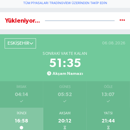
TÜM PIYASALARI TRADINGVIEW ÜZERINDEN TAKIP EDIN
Yükleniyor...
ESKİŞEHİR
06.08.2026
SONRAKI VAKTE KALAN
51:35
Akşam Namazı
İMSAK
GÜNEŞ
ÖĞLE
04:14
05:52
13:07
İKINDI
AKŞAM
YATSI
16:58
20:12
21:44