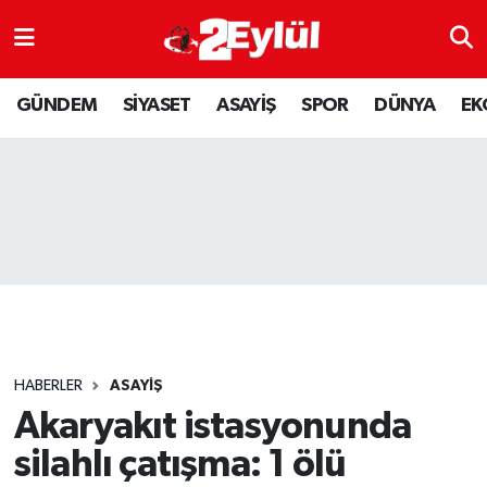
ASAYİŞ
Nöbetçi Eczaneler
GÜNDEM
SİYASET
ASAYİŞ
SPOR
DÜNYA
EK
DÜNYA
Hava Durumu
EKONOMİ
Eskişehir Namaz Vakitleri
GÜNDEM
Trafik Durumu
RESMİ İLAN
Puan Durumu ve Fikstür
SİYASET
Tüm Manşetler
HABERLER
ASAYİŞ
SPOR
Son Dakika Haberleri
Akaryakıt istasyonunda
silahlı çatışma: 1 ölü
YAŞAM
Haber Arşivi