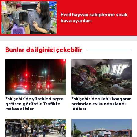
Evcil hayvan sahiplerine sıcak
hava uyarıları
Bunlar da ilginizi çekebilir
Eskişehir’de yürekleri ağza
Eskişehir’de silahlı kavganın
getiren görüntü: Trafikte
ardından ev kundaklandı
makas attılar
iddiası