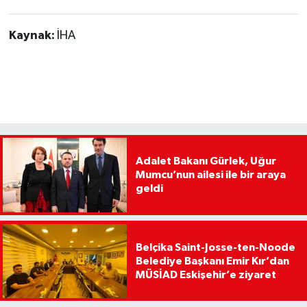
Kaynak:
İHA
Adalet Bakanı Gürlek, Uğur
Mumcu’nun ailesi ile bir araya
geldi
Belçika Saint-Josse-ten-Noode
Belediye Başkanı Emir Kır’dan
MÜSİAD Eskişehir’e ziyaret