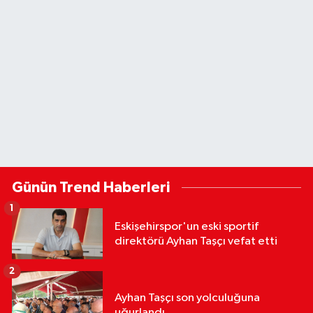
Günün Trend Haberleri
1
Eskişehirspor'un eski sportif
direktörü Ayhan Taşçı vefat etti
2
Ayhan Taşçı son yolculuğuna
uğurlandı