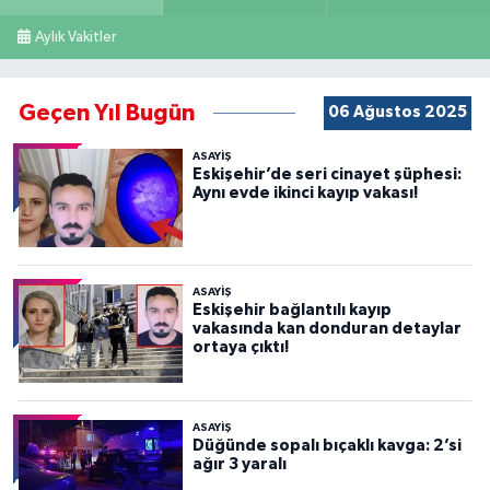
Aylık Vakitler
Geçen Yıl Bugün
06 Ağustos 2025
ASAYİŞ
Eskişehir’de seri cinayet şüphesi:
Aynı evde ikinci kayıp vakası!
ASAYİŞ
Eskişehir bağlantılı kayıp
vakasında kan donduran detaylar
ortaya çıktı!
ASAYİŞ
Düğünde sopalı bıçaklı kavga: 2’si
ağır 3 yaralı