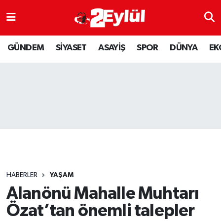
ASAYİŞ
Nöbetçi Eczaneler
GÜNDEM
SİYASET
ASAYİŞ
SPOR
DÜNYA
EK
DÜNYA
Hava Durumu
EKONOMİ
Eskişehir Namaz Vakitleri
GÜNDEM
Trafik Durumu
RESMİ İLAN
Puan Durumu ve Fikstür
SİYASET
Tüm Manşetler
HABERLER
YAŞAM
SPOR
Son Dakika Haberleri
Alanönü Mahalle Muhtarı
Özat’tan önemli talepler
YAŞAM
Haber Arşivi