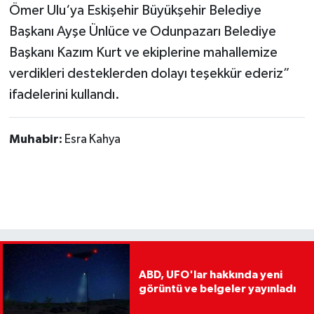
Ömer Ulu‘ya Eskişehir Büyükşehir Belediye
Başkanı Ayşe Ünlüce ve Odunpazarı Belediye
Başkanı Kazım Kurt ve ekiplerine mahallemize
verdikleri desteklerden dolayı teşekkür ederiz”
ifadelerini kullandı.
Muhabir:
Esra Kahya
ABD, UFO'lar hakkında yeni
görüntü ve belgeler yayınladı