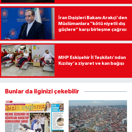
İran Dışişleri Bakanı Arakçi'den
Müslümanlara "kötü niyetli dış
güçlere" karşı birleşme çağrısı
MHP Eskişehir İl Teşkilatı'ndan
Kızılay'a ziyaret ve kan bağışı
Bunlar da ilginizi çekebilir