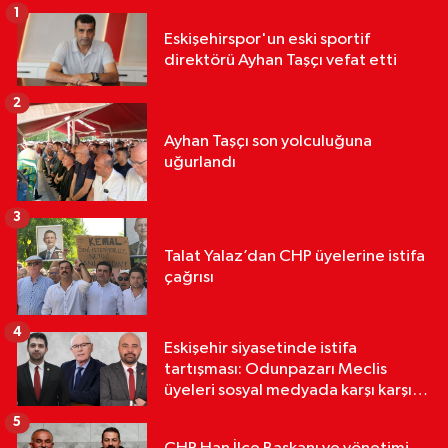
1
Eskişehirspor'un eski sportif
direktörü Ayhan Taşçı vefat etti
2
Ayhan Taşçı son yolculuğuna
uğurlandı
3
Talat Yalaz’dan CHP üyelerine istifa
çağrısı
4
Eskişehir siyasetinde istifa
tartışması: Odunpazarı Meclis
üyeleri sosyal medyada karşı karşıya
geldi
5