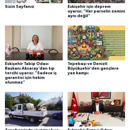
Sizin Sayfanız
Eskişehir için deprem
uyarısı: “Her parselin zemini
aynı değil”
Eskişehir Tabip Odası
Tepebaşı ve Denizli
Başkanı Aksaray’dan tıp
Büyükşehir’den gençlere
tercihi uyarısı: “Sadece iş
yaz kampı
garantisi için hekim
olunmaz”