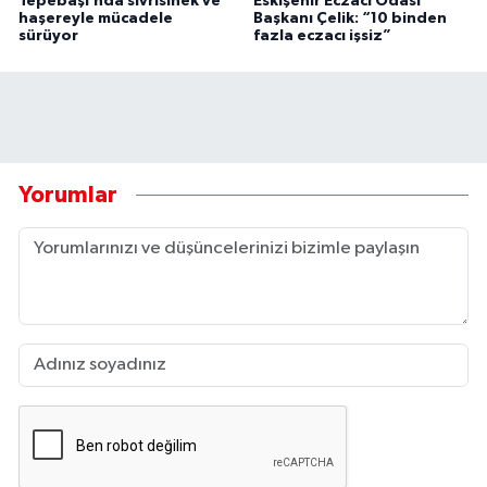
Tepebaşı’nda sivrisinek ve
Eskişehir Eczacı Odası
haşereyle mücadele
Başkanı Çelik: “10 binden
sürüyor
fazla eczacı işsiz”
Yorumlar