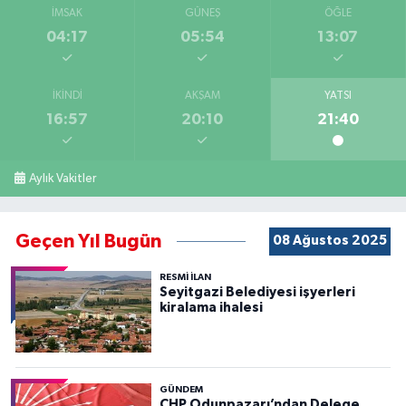
İMSAK
GÜNEŞ
ÖĞLE
04:17
05:54
13:07
İKINDI
AKŞAM
YATSI
16:57
20:10
21:40
Aylık Vakitler
Geçen Yıl Bugün
08 Ağustos 2025
RESMİ İLAN
Seyitgazi Belediyesi işyerleri
kiralama ihalesi
GÜNDEM
CHP Odunpazarı’ndan Delege