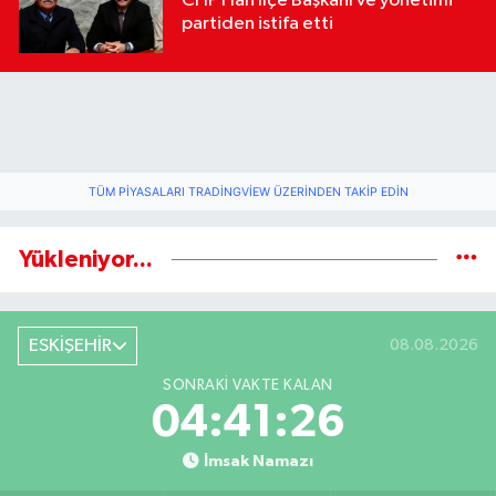
CHP Han İlçe Başkanı ve yönetimi
partiden istifa etti
TÜM PIYASALARI TRADINGVIEW ÜZERINDEN TAKIP EDIN
Yükleniyor...
ESKİŞEHİR
08.08.2026
SONRAKI VAKTE KALAN
04:41:26
İmsak Namazı