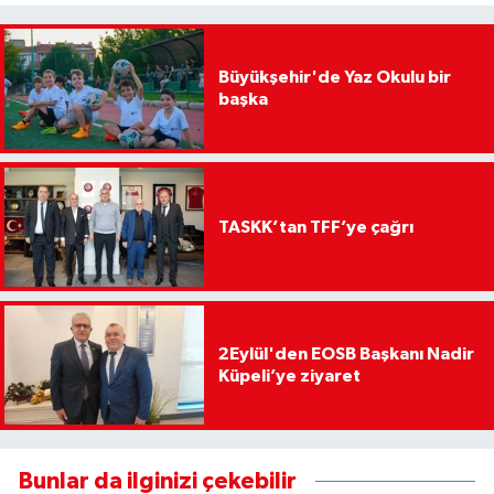
Büyükşehir'de Yaz Okulu bir
başka
TASKK’tan TFF’ye çağrı
2Eylül'den EOSB Başkanı Nadir
Küpeli’ye ziyaret
Bunlar da ilginizi çekebilir