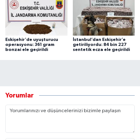
Eskişehir'de uyuşturucu
İstanbul’dan Eskişehir’e
operasyonu: 361 gram
getiriliyordu: 84 bin 227
bonzai ele geçirildi
sentetik ecza ele geçirildi
Yorumlar