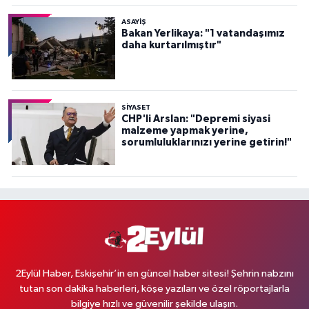
ASAYİŞ
Bakan Yerlikaya: "1 vatandaşımız
daha kurtarılmıştır"
SİYASET
CHP'li Arslan: "Depremi siyasi
malzeme yapmak yerine,
sorumluluklarınızı yerine getirin!"
2Eylül Haber, Eskişehir’in en güncel haber sitesi! Şehrin nabzını
tutan son dakika haberleri, köşe yazıları ve özel röportajlarla
bilgiye hızlı ve güvenilir şekilde ulaşın.