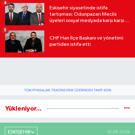
4
Eskişehir siyasetinde istifa
tartışması: Odunpazarı Meclis
üyeleri sosyal medyada karşı karşıya
geldi
5
CHP Han İlçe Başkanı ve yönetimi
partiden istifa etti
TÜM PIYASALARI TRADINGVIEW ÜZERINDEN TAKIP EDIN
Yükleniyor...
ESKİŞEHİR
10.08.2026