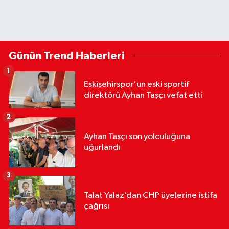
Günün Trend Haberleri
1
Eskişehirspor'un eski sportif
direktörü Ayhan Taşçı vefat etti
2
Ayhan Taşçı son yolculuğuna
uğurlandı
3
Talat Yalaz’dan CHP üyelerine istifa
çağrısı