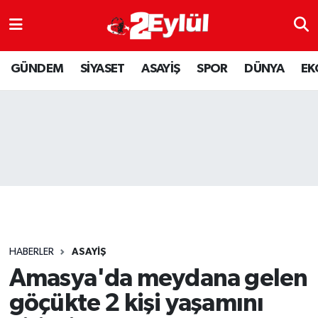
ASAYİŞ
Nöbetçi Eczaneler
GÜNDEM
SİYASET
ASAYİŞ
SPOR
DÜNYA
EK
DÜNYA
Hava Durumu
EKONOMİ
Eskişehir Namaz Vakitleri
GÜNDEM
Trafik Durumu
RESMİ İLAN
Puan Durumu ve Fikstür
SİYASET
Tüm Manşetler
HABERLER
ASAYİŞ
SPOR
Son Dakika Haberleri
Amasya'da meydana gelen
göçükte 2 kişi yaşamını
YAŞAM
Haber Arşivi