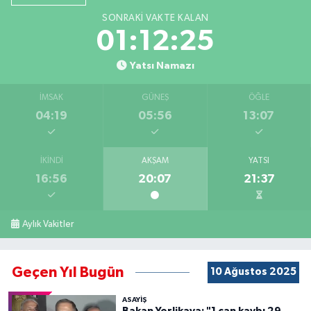
SONRAKI VAKTE KALAN
01:12:24
Yatsı Namazı
İMSAK
GÜNEŞ
ÖĞLE
04:19
05:56
13:07
İKINDI
AKŞAM
YATSI
16:56
20:07
21:37
Aylık Vakitler
Geçen Yıl Bugün
10 Ağustos 2025
ASAYİŞ