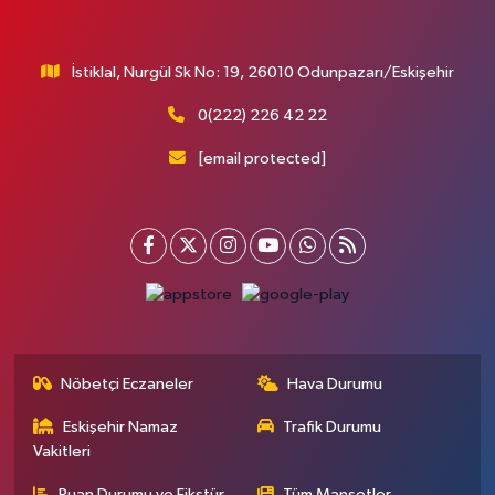
İstiklal, Nurgül Sk No: 19, 26010 Odunpazarı/Eskişehir
0(222) 226 42 22
[email protected]
Nöbetçi Eczaneler
Hava Durumu
Eskişehir Namaz
Trafik Durumu
Vakitleri
Puan Durumu ve Fikstür
Tüm Manşetler