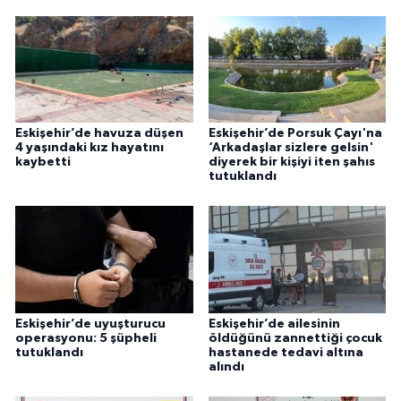
Eskişehir’de havuza düşen
Eskişehir’de Porsuk Çayı'na
4 yaşındaki kız hayatını
‘Arkadaşlar sizlere gelsin'
kaybetti
diyerek bir kişiyi iten şahıs
tutuklandı
Eskişehir’de uyuşturucu
Eskişehir’de ailesinin
operasyonu: 5 şüpheli
öldüğünü zannettiği çocuk
tutuklandı
hastanede tedavi altına
alındı