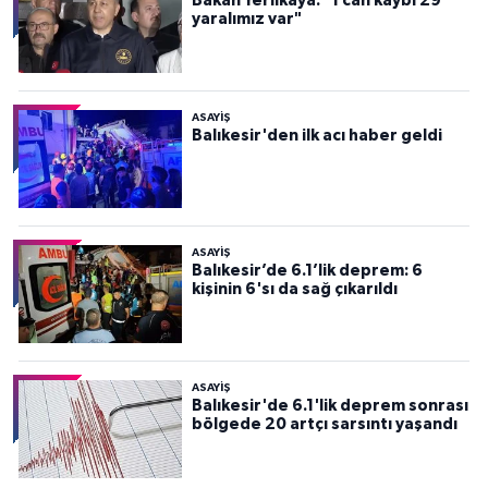
Bakan Yerlikaya: "1 can kaybı 29
yaralımız var"
ASAYİŞ
Balıkesir'den ilk acı haber geldi
ASAYİŞ
Balıkesir’de 6.1’lik deprem: 6
kişinin 6'sı da sağ çıkarıldı
ASAYİŞ
Balıkesir'de 6.1'lik deprem sonrası
bölgede 20 artçı sarsıntı yaşandı