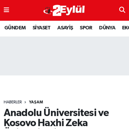
ASAYİŞ
Nöbetçi Eczaneler
GÜNDEM
SİYASET
ASAYİŞ
SPOR
DÜNYA
EK
DÜNYA
Hava Durumu
EKONOMİ
Eskişehir Namaz Vakitleri
GÜNDEM
Trafik Durumu
RESMİ İLAN
Puan Durumu ve Fikstür
SİYASET
Tüm Manşetler
HABERLER
YAŞAM
SPOR
Son Dakika Haberleri
Anadolu Üniversitesi ve
Kosovo Haxhi Zeka
YAŞAM
Haber Arşivi