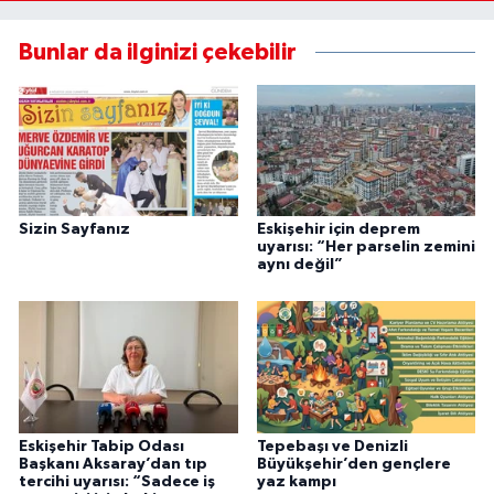
Bunlar da ilginizi çekebilir
Sizin Sayfanız
Eskişehir için deprem
uyarısı: “Her parselin zemini
aynı değil”
Eskişehir Tabip Odası
Tepebaşı ve Denizli
Başkanı Aksaray’dan tıp
Büyükşehir’den gençlere
tercihi uyarısı: “Sadece iş
yaz kampı