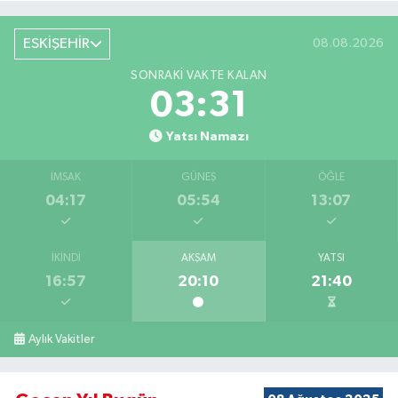
ESKİŞEHİR
08.08.2026
SONRAKI VAKTE KALAN
03:30
Yatsı Namazı
İMSAK
GÜNEŞ
ÖĞLE
04:17
05:54
13:07
İKINDI
AKŞAM
YATSI
16:57
20:10
21:40
Aylık Vakitler