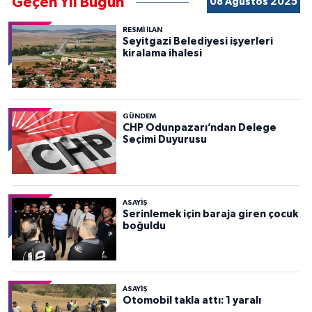
Geçen Yıl Bugün
08 Ağustos 2025
RESMİ İLAN
Seyitgazi Belediyesi işyerleri
kiralama ihalesi
GÜNDEM
CHP Odunpazarı’ndan Delege
Seçimi Duyurusu
ASAYİŞ
Serinlemek için baraja giren çocuk
boğuldu
ASAYİŞ
Otomobil takla attı: 1 yaralı