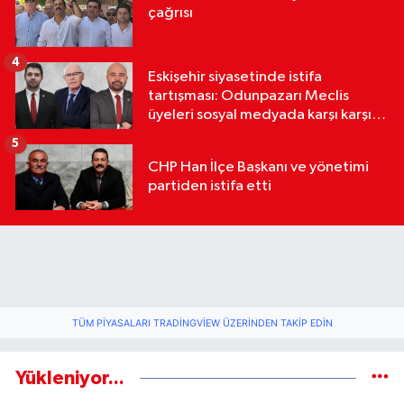
çağrısı
4
Eskişehir siyasetinde istifa
tartışması: Odunpazarı Meclis
üyeleri sosyal medyada karşı karşıya
geldi
5
CHP Han İlçe Başkanı ve yönetimi
partiden istifa etti
TÜM PIYASALARI TRADINGVIEW ÜZERINDEN TAKIP EDIN
Yükleniyor...