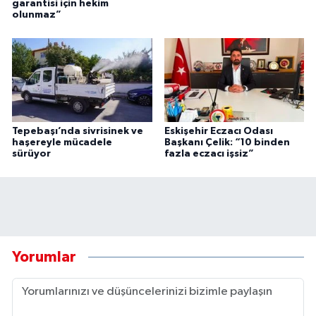
garantisi için hekim
olunmaz”
Tepebaşı’nda sivrisinek ve
Eskişehir Eczacı Odası
haşereyle mücadele
Başkanı Çelik: “10 binden
sürüyor
fazla eczacı işsiz”
Yorumlar