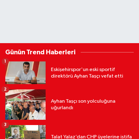
Günün Trend Haberleri
1
Eskişehirspor'un eski sportif
direktörü Ayhan Taşçı vefat etti
2
Ayhan Taşçı son yolculuğuna
uğurlandı
3
Talat Yalaz’dan CHP üyelerine istifa