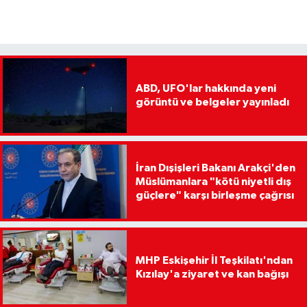
ABD, UFO'lar hakkında yeni
görüntü ve belgeler yayınladı
İran Dışişleri Bakanı Arakçi'den
Müslümanlara "kötü niyetli dış
güçlere" karşı birleşme çağrısı
MHP Eskişehir İl Teşkilatı'ndan
Kızılay'a ziyaret ve kan bağışı