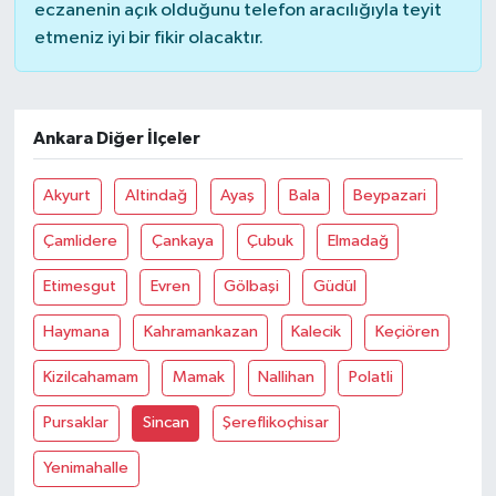
eczanenin açık olduğunu telefon aracılığıyla teyit
etmeniz iyi bir fikir olacaktır.
Ankara Diğer İlçeler
Akyurt
Altindağ
Ayaş
Bala
Beypazari
Çamlidere
Çankaya
Çubuk
Elmadağ
Etimesgut
Evren
Gölbaşi
Güdül
Haymana
Kahramankazan
Kalecik
Keçiören
Kizilcahamam
Mamak
Nallihan
Polatli
Pursaklar
Sincan
Şereflikoçhisar
Yenimahalle