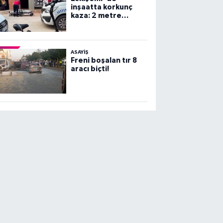
inşaatta korkunç
kaza: 2 metre
yüksekten beton
zemine çakıldı!
ASAYİŞ
Freni boşalan tır 8
aracı biçti!