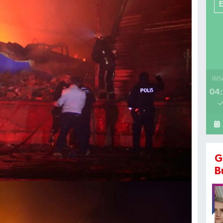
İMS
04:
G
B