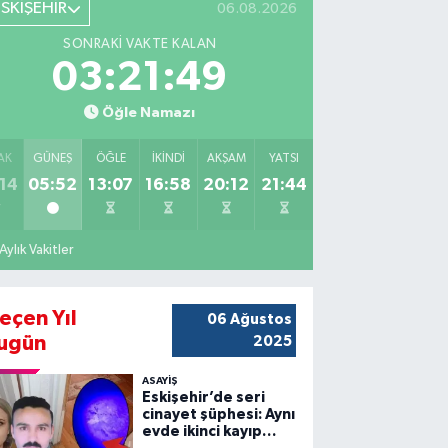
ESKİŞEHİR
06.08.2026
SONRAKI VAKTE KALAN
03:21:47
Öğle Namazı
AK
GÜNEŞ
ÖĞLE
İKINDI
AKŞAM
YATSI
14
05:52
13:07
16:58
20:12
21:44
Aylık Vakitler
eçen Yıl
06 Ağustos
ugün
2025
ASAYİŞ
Eskişehir’de seri
cinayet şüphesi: Aynı
evde ikinci kayıp