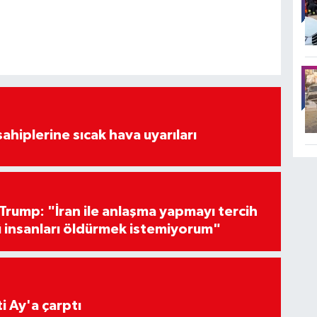
sahiplerine sıcak hava uyarıları
Trump: "İran ile anlaşma yapmayı tercih
 insanları öldürmek istemiyorum"
i Ay'a çarptı