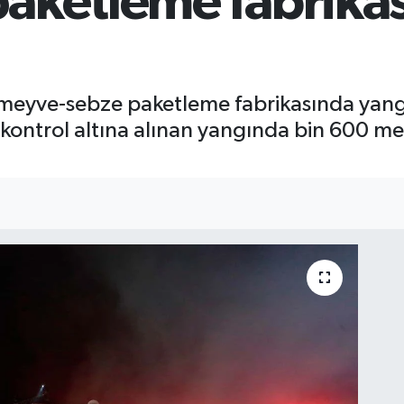
aketleme fabrikası
eyve-sebze paketleme fabrikasında yangın ç
le kontrol altına alınan yangında bin 600 m