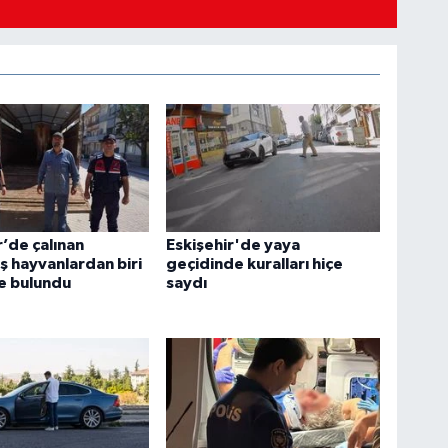
r’de çalınan
Eskişehir'de yaya
 hayvanlardan biri
geçidinde kuralları hiçe
te bulundu
saydı