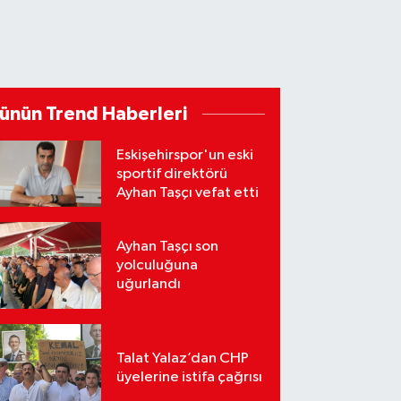
ünün Trend Haberleri
Eskişehirspor'un eski
sportif direktörü
Ayhan Taşçı vefat etti
Ayhan Taşçı son
yolculuğuna
uğurlandı
Talat Yalaz’dan CHP
üyelerine istifa çağrısı