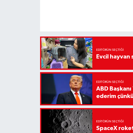
EDITÖRÜN SEÇTIĞI
Evcil hayvan 
EDITÖRÜN SEÇTIĞI
ABD Başkanı 
ederim çünkü
EDITÖRÜN SEÇTIĞI
SpaceX roket