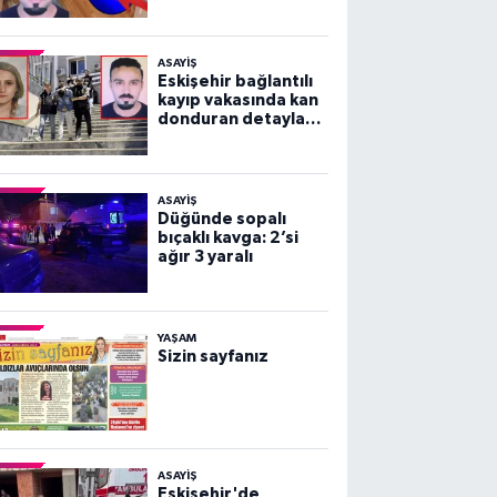
vakası!
ASAYİŞ
Eskişehir bağlantılı
kayıp vakasında kan
donduran detaylar
ortaya çıktı!
ASAYİŞ
Düğünde sopalı
bıçaklı kavga: 2’si
ağır 3 yaralı
YAŞAM
Sizin sayfanız
ASAYİŞ
Eskişehir'de