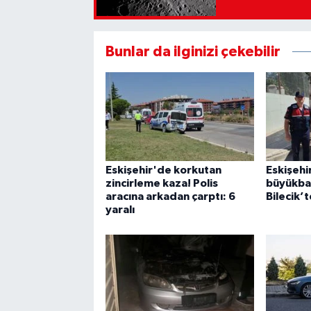
Bunlar da ilginizi çekebilir
Eskişehir'de korkutan
Eskişehi
zincirleme kaza! Polis
büyükbaş
aracına arkadan çarptı: 6
Bilecik’
yaralı