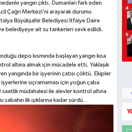
nedenle yangın çıktı. Dumanları fark eden
4
Acil Çağrı Merkezi'ni arayarak durumu
talya Büyükşahir Belediyesi İtfaiye Daire
ve belediyeye ait su tankerleri sevk edildi.
5
unduğu depo kısmında başlayan yangın kısa
trol altına almak için mücadele etti. Yaklaşık
en yangında bir işyerinin çatısı çöktü. Ekipler
r işyerlerine sıçramaması için yoğun çaba
3 saatlik müdahalesi ile alevler kontrol altına
ı sabahın ilk ışıklarına kadar sürdü.
Y