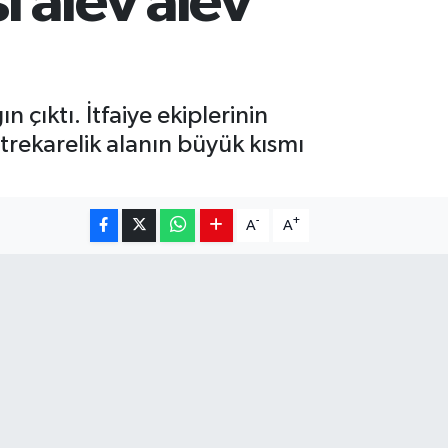
 alev alev
ıktı. İtfaiye ekiplerinin
etrekarelik alanın büyük kısmı
-
+
A
A