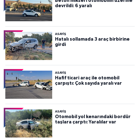
Beton mikseri otomobilin üzerine
devrildi: 6 yaralı
ASAYİŞ
Hatalı sollamada 3 araç birbirine
girdi
ASAYİŞ
Hafif ticari araç ile otomobil
çarpıştı: Çok sayıda yaralı var
ASAYİŞ
Otomobil yol kenarındaki bordür
taşlara çarptı: Yaralılar var