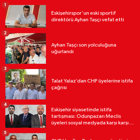
1
Eskişehirspor'un eski sportif
direktörü Ayhan Taşçı vefat etti
2
Ayhan Taşçı son yolculuğuna
uğurlandı
3
Talat Yalaz’dan CHP üyelerine istifa
çağrısı
4
Eskişehir siyasetinde istifa
tartışması: Odunpazarı Meclis
üyeleri sosyal medyada karşı karşıya
geldi
5