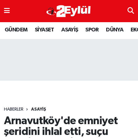
ASAYİŞ
Nöbetçi Eczaneler
GÜNDEM
SİYASET
ASAYİŞ
SPOR
DÜNYA
EK
DÜNYA
Hava Durumu
EKONOMİ
Eskişehir Namaz Vakitleri
GÜNDEM
Trafik Durumu
RESMİ İLAN
Puan Durumu ve Fikstür
SİYASET
Tüm Manşetler
HABERLER
ASAYİŞ
SPOR
Son Dakika Haberleri
Arnavutköy'de emniyet
şeridini ihlal etti, suçu
YAŞAM
Haber Arşivi