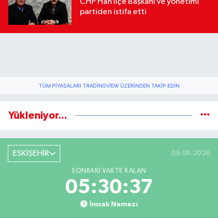
CHP Han İlçe Başkanı ve yönetimi
partiden istifa etti
TÜM PIYASALARI TRADINGVIEW ÜZERINDEN TAKIP EDIN
Yükleniyor...
ESKİŞEHİR
09.08.2026
SONRAKI VAKTE KALAN
05:30:37
İmsak Namazı