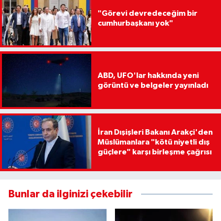
"Görevi devredeceğim bir
cumhurbaşkanı yok"
ABD, UFO'lar hakkında yeni
görüntü ve belgeler yayınladı
İran Dışişleri Bakanı Arakçi'den
Müslümanlara "kötü niyetli dış
güçlere" karşı birleşme çağrısı
Bunlar da ilginizi çekebilir