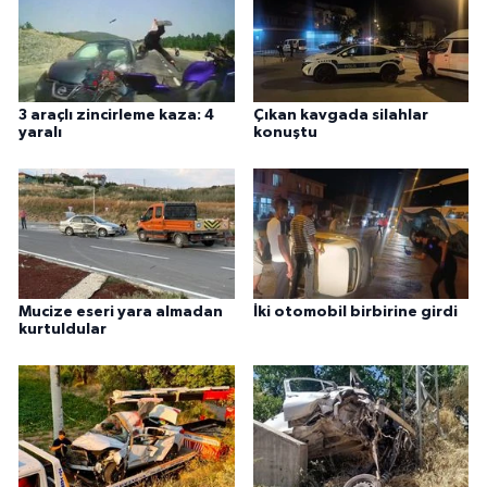
3 araçlı zincirleme kaza: 4
Çıkan kavgada silahlar
yaralı
konuştu
Mucize eseri yara almadan
İki otomobil birbirine girdi
kurtuldular