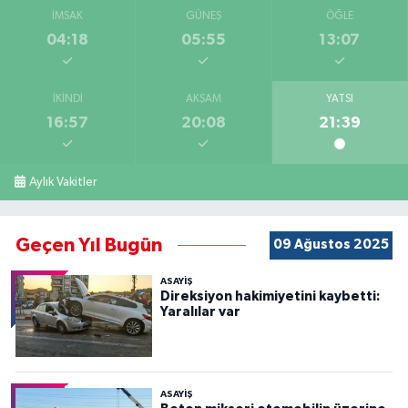
İMSAK
GÜNEŞ
ÖĞLE
04:18
05:55
13:07
İKINDI
AKŞAM
YATSI
16:57
20:08
21:39
Aylık Vakitler
Geçen Yıl Bugün
09 Ağustos 2025
ASAYİŞ
Direksiyon hakimiyetini kaybetti:
Yaralılar var
ASAYİŞ