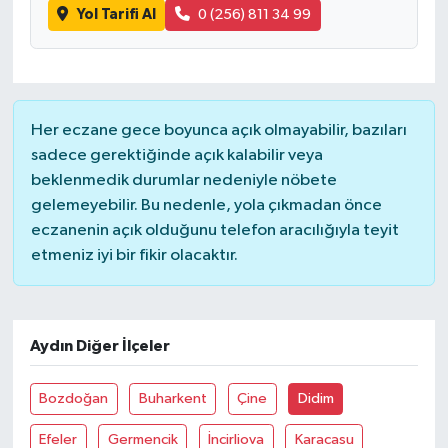
Yol Tarifi Al
0 (256) 811 34 99
Her eczane gece boyunca açık olmayabilir, bazıları
sadece gerektiğinde açık kalabilir veya
beklenmedik durumlar nedeniyle nöbete
gelemeyebilir. Bu nedenle, yola çıkmadan önce
eczanenin açık olduğunu telefon aracılığıyla teyit
etmeniz iyi bir fikir olacaktır.
Aydın Diğer İlçeler
Bozdoğan
Buharkent
Çine
Didim
Efeler
Germencik
İncirliova
Karacasu