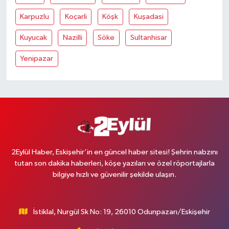
Karpuzlu
Koçarli
Köşk
Kuşadasi
Kuyucak
Nazilli
Söke
Sultanhisar
Yenipazar
2Eylül Haber, Eskişehir’in en güncel haber sitesi! Şehrin nabzını
tutan son dakika haberleri, köşe yazıları ve özel röportajlarla
bilgiye hızlı ve güvenilir şekilde ulaşın.
İstiklal, Nurgül Sk No: 19, 26010 Odunpazarı/Eskişehir