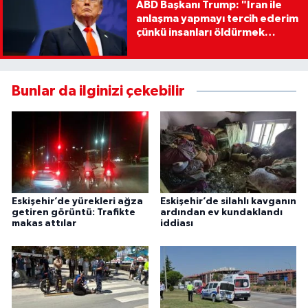
ABD Başkanı Trump: "İran ile
anlaşma yapmayı tercih ederim
çünkü insanları öldürmek
istemiyorum"
Bunlar da ilginizi çekebilir
Eskişehir’de yürekleri ağza
Eskişehir’de silahlı kavganın
getiren görüntü: Trafikte
ardından ev kundaklandı
makas attılar
iddiası