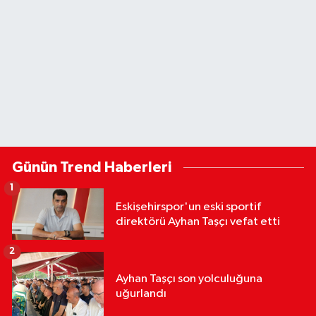
Günün Trend Haberleri
1
Eskişehirspor'un eski sportif
direktörü Ayhan Taşçı vefat etti
2
Ayhan Taşçı son yolculuğuna
uğurlandı