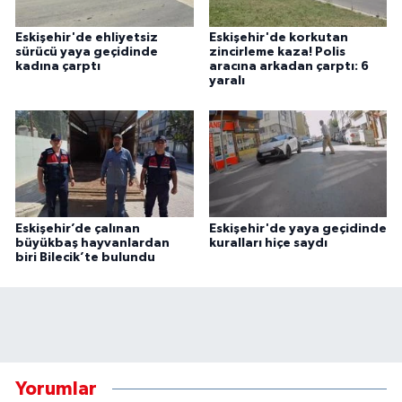
Eskişehir'de ehliyetsiz
Eskişehir'de korkutan
sürücü yaya geçidinde
zincirleme kaza! Polis
kadına çarptı
aracına arkadan çarptı: 6
yaralı
Eskişehir’de çalınan
Eskişehir'de yaya geçidinde
büyükbaş hayvanlardan
kuralları hiçe saydı
biri Bilecik’te bulundu
Yorumlar