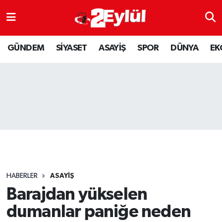
ASAYİŞ
Nöbetçi Eczaneler
GÜNDEM
SİYASET
ASAYİŞ
SPOR
DÜNYA
EK
DÜNYA
Hava Durumu
EKONOMİ
Eskişehir Namaz Vakitleri
GÜNDEM
Trafik Durumu
RESMİ İLAN
Puan Durumu ve Fikstür
SİYASET
Tüm Manşetler
HABERLER
ASAYİŞ
SPOR
Son Dakika Haberleri
Barajdan yükselen
dumanlar paniğe neden
YAŞAM
Haber Arşivi