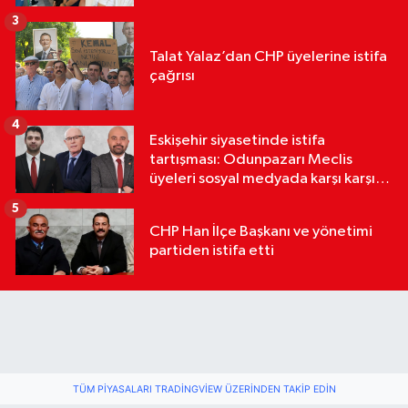
3
Talat Yalaz’dan CHP üyelerine istifa
çağrısı
4
Eskişehir siyasetinde istifa
tartışması: Odunpazarı Meclis
üyeleri sosyal medyada karşı karşıya
geldi
5
CHP Han İlçe Başkanı ve yönetimi
partiden istifa etti
TÜM PIYASALARI TRADINGVIEW ÜZERINDEN TAKIP EDIN