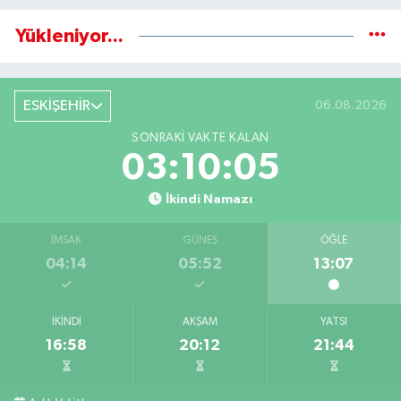
Yükleniyor...
ESKİŞEHİR
06.08.2026
SONRAKI VAKTE KALAN
03:10:04
İkindi Namazı
İMSAK
GÜNEŞ
ÖĞLE
04:14
05:52
13:07
İKINDI
AKŞAM
YATSI
16:58
20:12
21:44