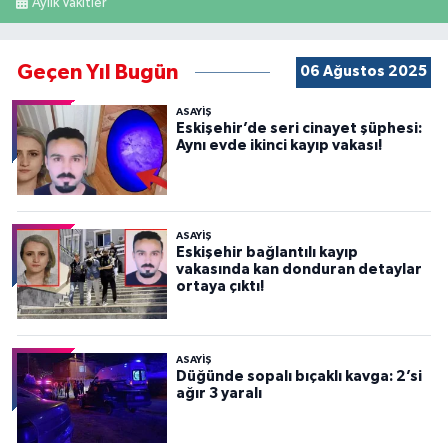
Aylık Vakitler
Geçen Yıl Bugün
06 Ağustos 2025
ASAYİŞ
Eskişehir’de seri cinayet şüphesi:
Aynı evde ikinci kayıp vakası!
ASAYİŞ
Eskişehir bağlantılı kayıp
vakasında kan donduran detaylar
ortaya çıktı!
ASAYİŞ
Düğünde sopalı bıçaklı kavga: 2’si
ağır 3 yaralı