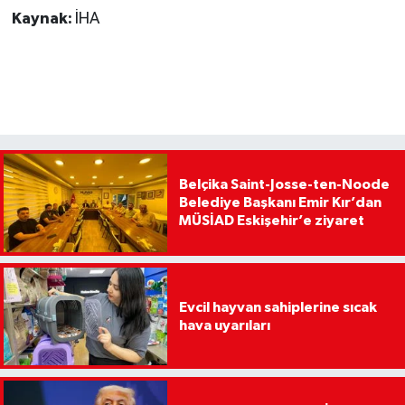
Kaynak:
İHA
Belçika Saint-Josse-ten-Noode
Belediye Başkanı Emir Kır’dan
MÜSİAD Eskişehir’e ziyaret
Evcil hayvan sahiplerine sıcak
hava uyarıları