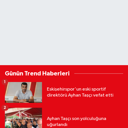
Günün Trend Haberleri
1
Eskişehirspor'un eski sportif
direktörü Ayhan Taşçı vefat etti
2
Ayhan Taşçı son yolculuğuna
uğurlandı