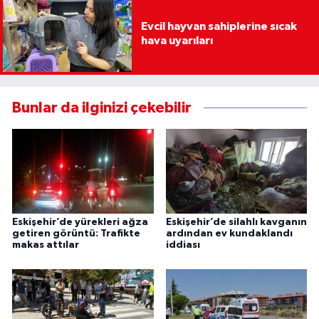
Evcil hayvan sahiplerine sıcak
hava uyarıları
Bunlar da ilginizi çekebilir
Eskişehir’de yürekleri ağza
Eskişehir’de silahlı kavganın
getiren görüntü: Trafikte
ardından ev kundaklandı
makas attılar
iddiası