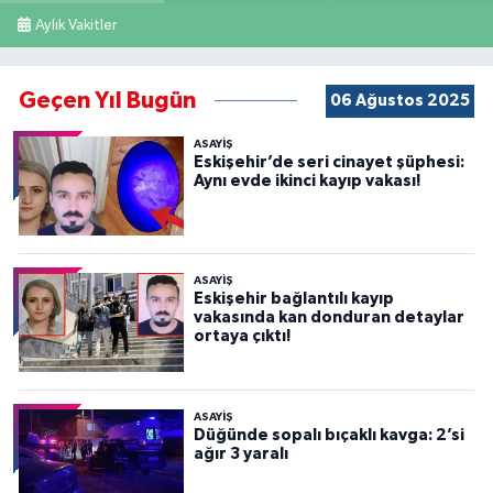
Aylık Vakitler
Geçen Yıl Bugün
06 Ağustos 2025
ASAYİŞ
Eskişehir’de seri cinayet şüphesi:
Aynı evde ikinci kayıp vakası!
ASAYİŞ
Eskişehir bağlantılı kayıp
vakasında kan donduran detaylar
ortaya çıktı!
ASAYİŞ
Düğünde sopalı bıçaklı kavga: 2’si
ağır 3 yaralı