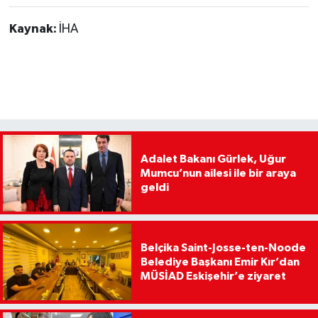
Kaynak:
İHA
Adalet Bakanı Gürlek, Uğur
Mumcu’nun ailesi ile bir araya
geldi
Belçika Saint-Josse-ten-Noode
Belediye Başkanı Emir Kır’dan
MÜSİAD Eskişehir’e ziyaret