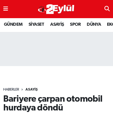
ASAYİŞ
Nöbetçi Eczaneler
GÜNDEM
SİYASET
ASAYİŞ
SPOR
DÜNYA
EK
DÜNYA
Hava Durumu
EKONOMİ
Eskişehir Namaz Vakitleri
GÜNDEM
Trafik Durumu
RESMİ İLAN
Puan Durumu ve Fikstür
SİYASET
Tüm Manşetler
HABERLER
ASAYİŞ
SPOR
Son Dakika Haberleri
Bariyere çarpan otomobil
hurdaya döndü
YAŞAM
Haber Arşivi