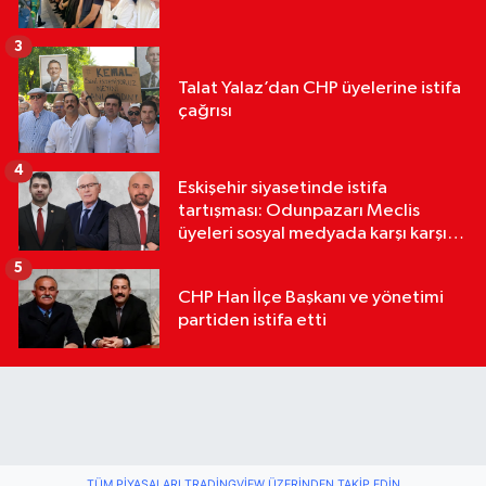
3
Talat Yalaz’dan CHP üyelerine istifa
çağrısı
4
Eskişehir siyasetinde istifa
tartışması: Odunpazarı Meclis
üyeleri sosyal medyada karşı karşıya
geldi
5
CHP Han İlçe Başkanı ve yönetimi
partiden istifa etti
TÜM PIYASALARI TRADINGVIEW ÜZERINDEN TAKIP EDIN