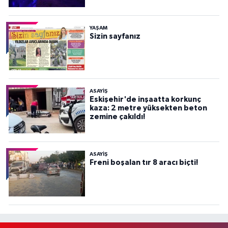
YAŞAM
Sizin sayfanız
ASAYİŞ
Eskişehir'de inşaatta korkunç
kaza: 2 metre yüksekten beton
zemine çakıldı!
ASAYİŞ
Freni boşalan tır 8 aracı biçti!