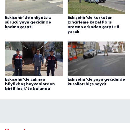
Eskişehir'de ehliyetsiz
Eskişehir'de korkutan
sürücü yaya geçidinde
zincirleme kaza! Polis
kadına çarptı
aracına arkadan çarptı: 6
yaralı
Eskişehir’de çalınan
Eskişehir'de yaya geçidinde
büyükbaş hayvanlardan
kuralları hiçe saydı
biri Bilecik’te bulundu