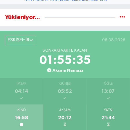
Yükleniyor...
ESKİŞEHİR
06.08.2026
SONRAKI VAKTE KALAN
01:55:34
Akşam Namazı
İMSAK
GÜNEŞ
ÖĞLE
04:14
05:52
13:07
İKINDI
AKŞAM
YATSI
16:58
20:12
21:44