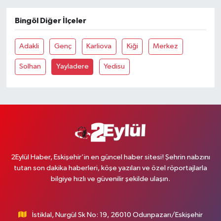
Bingöl Diğer İlçeler
Adakli
Genç
Karliova
Kiği
Merkez
Solhan
Yayladere
Yedisu
2Eylül Haber, Eskişehir’in en güncel haber sitesi! Şehrin nabzını
tutan son dakika haberleri, köşe yazıları ve özel röportajlarla
bilgiye hızlı ve güvenilir şekilde ulaşın.
İstiklal, Nurgül Sk No: 19, 26010 Odunpazarı/Eskişehir