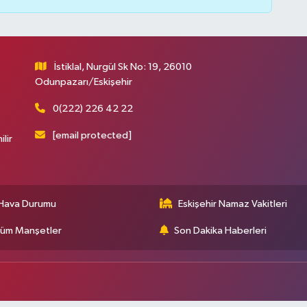
İstiklal, Nurgül Sk No: 19, 26010
Odunpazarı/Eskişehir
0(222) 226 42 22
[email protected]
ilir
Hava Durumu
Eskişehir Namaz Vakitleri
üm Manşetler
Son Dakika Haberleri