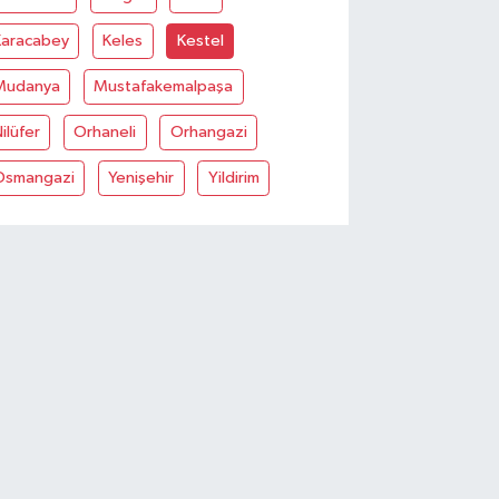
Karacabey
Keles
Kestel
Mudanya
Mustafakemalpaşa
ilüfer
Orhaneli
Orhangazi
Osmangazi
Yenişehir
Yildirim