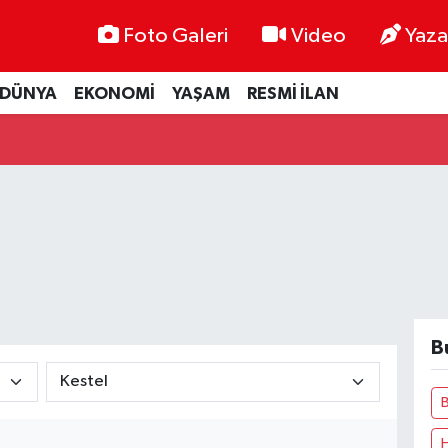
Foto Galeri
Video
Yaza
DÜNYA
EKONOMİ
YAŞAM
RESMİ İLAN
B