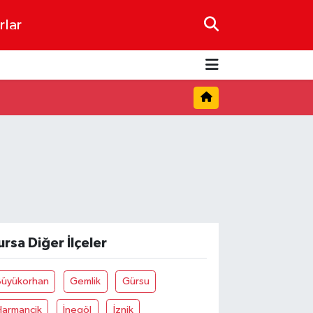
rlar
ursa Diğer İlçeler
Büyükorhan
Gemlik
Gürsu
Harmancik
İnegöl
İznik