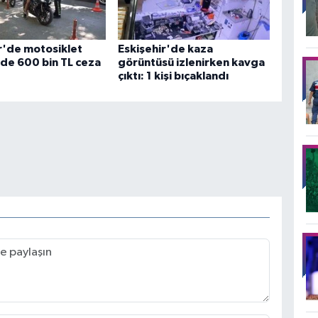
r'de motosiklet
Eskişehir'de kaza
de 600 bin TL ceza
görüntüsü izlenirken kavga
çıktı: 1 kişi bıçaklandı