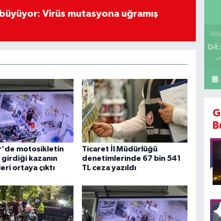
ı büyüyor: Virüs mutasyona uğramış
İMS
04:
G
B
r'de motosikletin
Ticaret İl Müdürlüğü
girdiği kazanın
denetimlerinde 67 bin 541
eri ortaya çıktı
TL ceza yazıldı