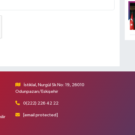
İstiklal, Nurgül Sk No: 19, 26010
Odunpazarı/Eskişehir
0(222) 226 42 22
[email protected]
ilir