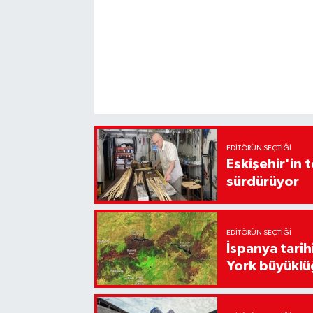
EDITÖRÜN SEÇTIĞI
Eskişehir'in 
sürdürüyor
EDITÖRÜN SEÇTIĞI
İspanya tari
York büyüklü