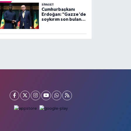
SİYASET
Cumhurbaşkanı
Erdoğan: "Gazze'de
soykırım son bulana
dek, mücadelemiz
sürecek"