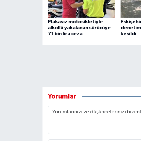
Plakasız motosikletiyle
Eskişehi
alkollü yakalanan sürücüye
denetim
71 bin lira ceza
kesildi
Yorumlar