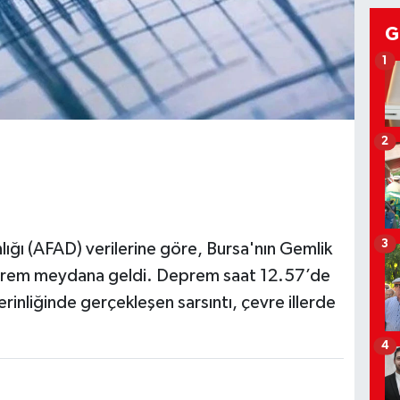
G
1
2
3
ığı (AFAD) verilerine göre, Bursa'nın Gemlik
eprem meydana geldi. Deprem saat 12.57’de
rinliğinde gerçekleşen sarsıntı, çevre illerde
4