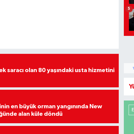
5
tek saracı olan 80 yaşındaki usta hizmetini
Y
hinin en büyük orman yangınında New
ğünde alan küle döndü