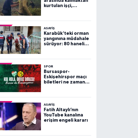
arasında kalmaktan
kurtulan işçi,
arkadaşlarını
göremeyince büyük
panik yaşadı
ASAYİŞ
Karabük'teki orman
yangınına müdahale
sürüyor: 80 haneli
köy tahliye edildi
SPOR
Bursaspor-
Eskişehirspor maçı
biletleri ne zaman
satışa çıkacak?
ASAYİŞ
Fatih Altaylı’nın
YouTube kanalına
erişim engeli kararı