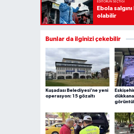
EDITÖRÜN SEÇTIĞI
Ebola salgın
olabilir
Bunlar da ilginizi çekebilir
Kuşadası Belediyesi’ne yeni
Eskişehi
operasyon: 15 gözaltı
dükkana 
görüntül