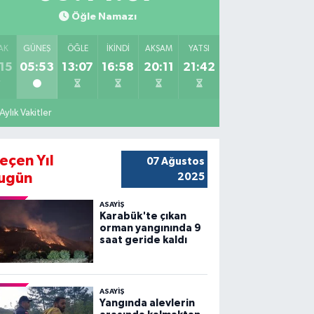
Öğle Namazı
AK
GÜNEŞ
ÖĞLE
İKINDI
AKŞAM
YATSI
15
05:53
13:07
16:58
20:11
21:42
Aylık Vakitler
eçen Yıl
07 Ağustos
ugün
2025
ASAYİŞ
Karabük'te çıkan
orman yangınında 9
saat geride kaldı
ASAYİŞ
Yangında alevlerin