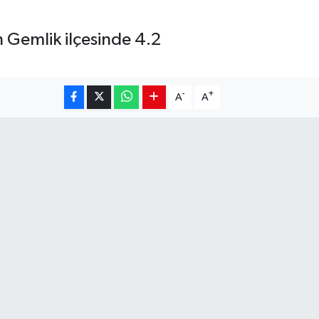
n Gemlik ilçesinde 4.2
-
+
A
A