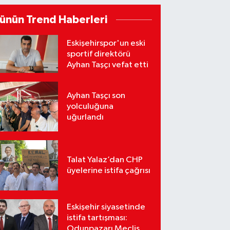
ünün Trend Haberleri
Eskişehirspor'un eski
sportif direktörü
Ayhan Taşçı vefat etti
Ayhan Taşçı son
yolculuğuna
uğurlandı
Talat Yalaz’dan CHP
üyelerine istifa çağrısı
Eskişehir siyasetinde
istifa tartışması:
Odunpazarı Meclis