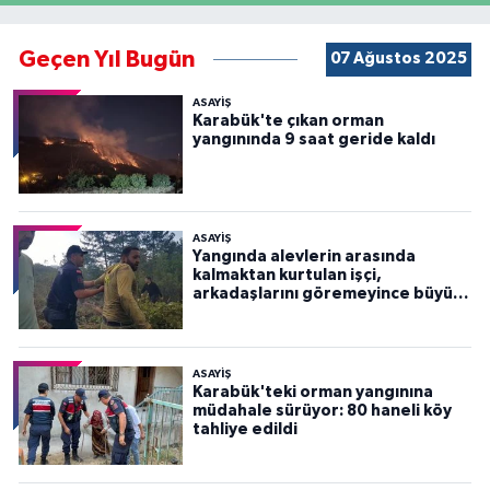
Geçen Yıl Bugün
07 Ağustos 2025
ASAYİŞ
Karabük'te çıkan orman
yangınında 9 saat geride kaldı
ASAYİŞ
Yangında alevlerin arasında
kalmaktan kurtulan işçi,
arkadaşlarını göremeyince büyük
panik yaşadı
ASAYİŞ
Karabük'teki orman yangınına
müdahale sürüyor: 80 haneli köy
tahliye edildi