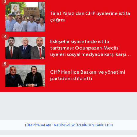
3
Talat Yalaz’dan CHP üyelerine istifa
çağrısı
4
Eskişehir siyasetinde istifa
tartışması: Odunpazarı Meclis
üyeleri sosyal medyada karşı karşıya
geldi
5
CHP Han İlçe Başkanı ve yönetimi
partiden istifa etti
TÜM PIYASALARI TRADINGVIEW ÜZERINDEN TAKIP EDIN