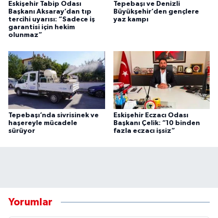
Eskişehir Tabip Odası
Tepebaşı ve Denizli
Başkanı Aksaray’dan tıp
Büyükşehir’den gençlere
tercihi uyarısı: “Sadece iş
yaz kampı
garantisi için hekim
olunmaz”
Tepebaşı’nda sivrisinek ve
Eskişehir Eczacı Odası
haşereyle mücadele
Başkanı Çelik: “10 binden
sürüyor
fazla eczacı işsiz”
Yorumlar