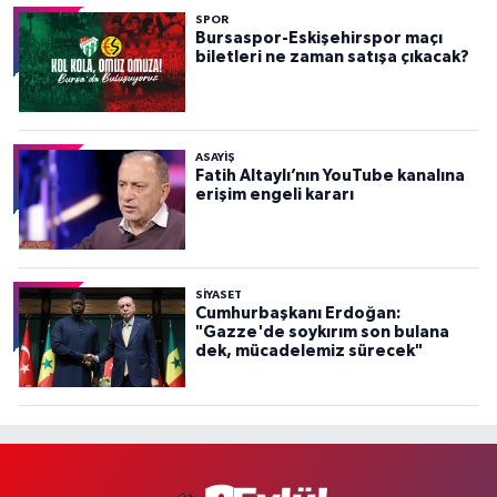
SPOR
Bursaspor-Eskişehirspor maçı
biletleri ne zaman satışa çıkacak?
ASAYİŞ
Fatih Altaylı’nın YouTube kanalına
erişim engeli kararı
SİYASET
Cumhurbaşkanı Erdoğan:
"Gazze'de soykırım son bulana
dek, mücadelemiz sürecek"