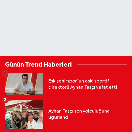
Günün Trend Haberleri
1
Eskişehirspor'un eski sportif
direktörü Ayhan Taşçı vefat etti
2
Ayhan Taşçı son yolculuğuna
uğurlandı