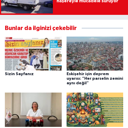
haşereyle mücadele sürüyor
Bunlar da ilginizi çekebilir
Sizin Sayfanız
Eskişehir için deprem
uyarısı: “Her parselin zemini
aynı değil”