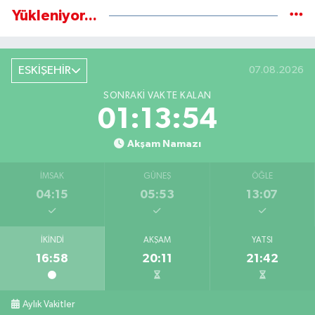
Yükleniyor...
ESKİŞEHİR
07.08.2026
SONRAKI VAKTE KALAN
01:13:54
Akşam Namazı
İMSAK
GÜNEŞ
ÖĞLE
04:15
05:53
13:07
İKINDI
AKŞAM
YATSI
16:58
20:11
21:42
Aylık Vakitler