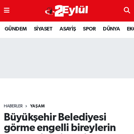
ASAYİŞ
Nöbetçi Eczaneler
GÜNDEM
SİYASET
ASAYİŞ
SPOR
DÜNYA
EK
DÜNYA
Hava Durumu
EKONOMİ
Eskişehir Namaz Vakitleri
GÜNDEM
Trafik Durumu
RESMİ İLAN
Puan Durumu ve Fikstür
SİYASET
Tüm Manşetler
HABERLER
YAŞAM
SPOR
Son Dakika Haberleri
Büyükşehir Belediyesi
görme engelli bireylerin
YAŞAM
Haber Arşivi