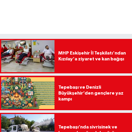
MHP Eskişehir İl Teşkilatı'ndan
Kızılay'a ziyaret ve kan bağışı
Tepebaşı ve Denizli
Büyükşehir’den gençlere yaz
kampı
Tepebaşı’nda sivrisinek ve