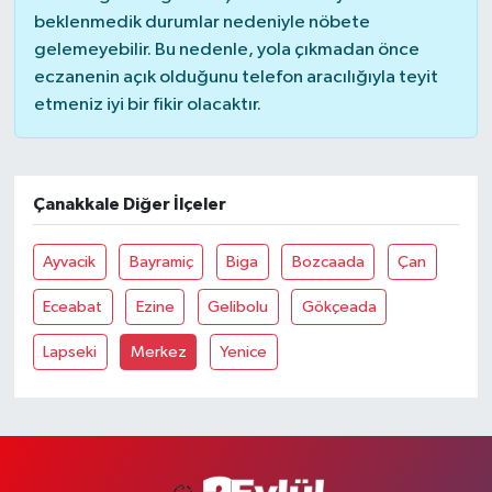
beklenmedik durumlar nedeniyle nöbete
gelemeyebilir. Bu nedenle, yola çıkmadan önce
eczanenin açık olduğunu telefon aracılığıyla teyit
etmeniz iyi bir fikir olacaktır.
Çanakkale Diğer İlçeler
Ayvacik
Bayramiç
Biga
Bozcaada
Çan
Eceabat
Ezine
Gelibolu
Gökçeada
Lapseki
Merkez
Yenice