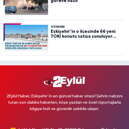
göreve hazır”
GÜNDEM
Eskişehir’in o ilçesinde 66 yeni
TOKİ konutu satışa sunuluyor…
2Eylül Haber, Eskişehir’in en güncel haber sitesi! Şehrin nabzını
tutan son dakika haberleri, köşe yazıları ve özel röportajlarla
bilgiye hızlı ve güvenilir şekilde ulaşın.