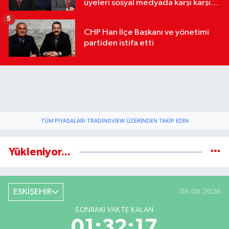
üyeleri sosyal medyada karşı karşıya
geldi
5
CHP Han İlçe Başkanı ve yönetimi
partiden istifa etti
TÜM PIYASALARI TRADINGVIEW ÜZERINDEN TAKIP EDIN
Yükleniyor...
ESKİŞEHİR
08.08.2026
SONRAKI VAKTE KALAN
01:32:16