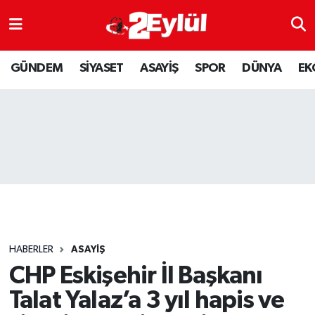
ASAYİŞ
Nöbetçi Eczaneler
GÜNDEM
SİYASET
ASAYİŞ
SPOR
DÜNYA
EK
DÜNYA
Hava Durumu
EKONOMİ
Eskişehir Namaz Vakitleri
GÜNDEM
Trafik Durumu
RESMİ İLAN
Puan Durumu ve Fikstür
SİYASET
Tüm Manşetler
HABERLER
ASAYİŞ
SPOR
Son Dakika Haberleri
CHP Eskişehir İl Başkanı
Talat Yalaz’a 3 yıl hapis ve
YAŞAM
Haber Arşivi