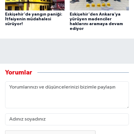
Eskişehir'de yangın paniği:
Eskişehir'den Ankara’ya
İtfaiyenin müdahalesi
yürüyen madenciler
sürüyor!
haklarını aramaya devam
ediyor
Yorumlar