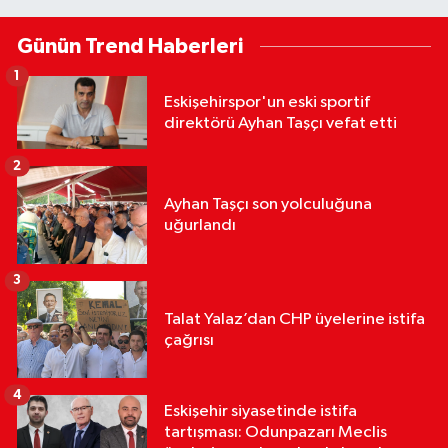
Günün Trend Haberleri
1
Eskişehirspor'un eski sportif
direktörü Ayhan Taşçı vefat etti
2
Ayhan Taşçı son yolculuğuna
uğurlandı
3
Talat Yalaz’dan CHP üyelerine istifa
çağrısı
4
Eskişehir siyasetinde istifa
tartışması: Odunpazarı Meclis