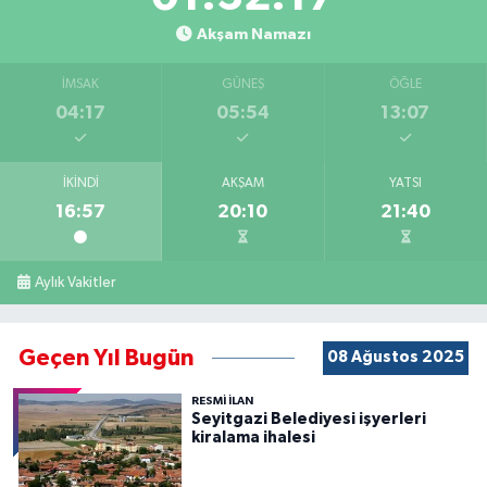
Akşam Namazı
İMSAK
GÜNEŞ
ÖĞLE
04:17
05:54
13:07
İKINDI
AKŞAM
YATSI
16:57
20:10
21:40
Aylık Vakitler
Geçen Yıl Bugün
08 Ağustos 2025
RESMİ İLAN
Seyitgazi Belediyesi işyerleri
kiralama ihalesi