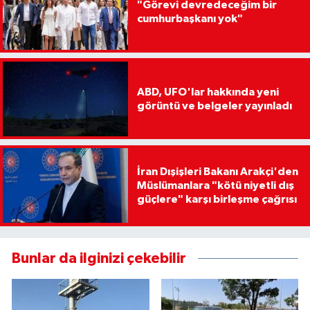
"Görevi devredeceğim bir
cumhurbaşkanı yok"
ABD, UFO'lar hakkında yeni
görüntü ve belgeler yayınladı
İran Dışişleri Bakanı Arakçi'den
Müslümanlara "kötü niyetli dış
güçlere" karşı birleşme çağrısı
Bunlar da ilginizi çekebilir