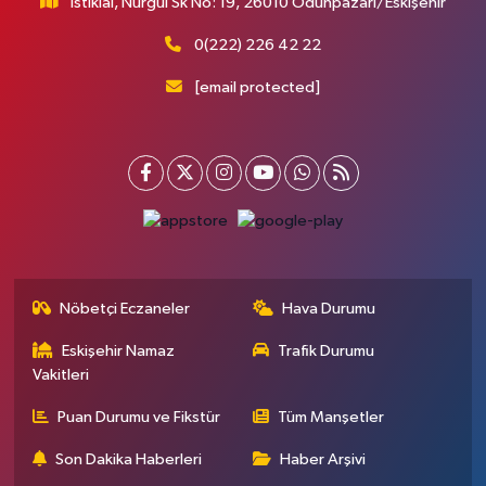
İstiklal, Nurgül Sk No: 19, 26010 Odunpazarı/Eskişehir
0(222) 226 42 22
[email protected]
Nöbetçi Eczaneler
Hava Durumu
Eskişehir Namaz
Trafik Durumu
Vakitleri
Puan Durumu ve Fikstür
Tüm Manşetler
Son Dakika Haberleri
Haber Arşivi