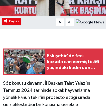
Paylaş
-
+
A
A
Eskişehir'de feci
kazada can vermişti: 56
yaşındaki kadın son
yolculuğuna uğurlandı
Söz konusu davanın, İl Başkanı Talat Yalaz’ın
Temmuz 2024 tarihinde sokak hayvanlarına
yönelik kanun teklifini protesto ettiği sırada
gerçekleştirdiği bir konuşma gerekçe