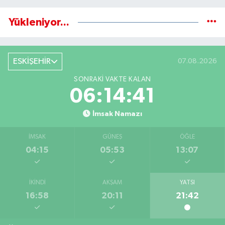
Yükleniyor...
ESKİŞEHİR
07.08.2026
SONRAKI VAKTE KALAN
06:14:40
İmsak Namazı
İMSAK
GÜNEŞ
ÖĞLE
04:15
05:53
13:07
İKINDI
AKŞAM
YATSI
16:58
20:11
21:42