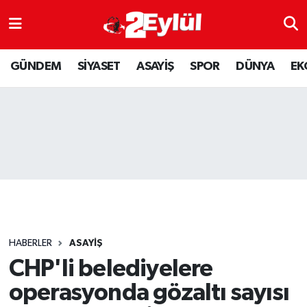
ASAYİŞ
Nöbetçi Eczaneler
GÜNDEM
SİYASET
ASAYİŞ
SPOR
DÜNYA
EK
DÜNYA
Hava Durumu
EKONOMİ
Eskişehir Namaz Vakitleri
GÜNDEM
Trafik Durumu
RESMİ İLAN
Puan Durumu ve Fikstür
SİYASET
Tüm Manşetler
HABERLER
ASAYİŞ
SPOR
Son Dakika Haberleri
CHP'li belediyelere
operasyonda gözaltı sayısı
YAŞAM
Haber Arşivi