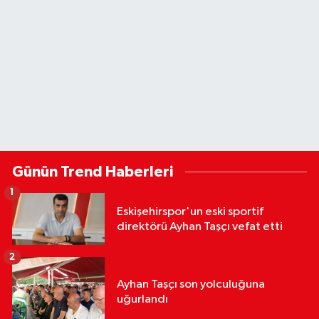
Günün Trend Haberleri
1
Eskişehirspor'un eski sportif
direktörü Ayhan Taşçı vefat etti
2
Ayhan Taşçı son yolculuğuna
uğurlandı