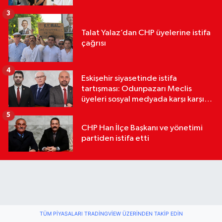
3
Talat Yalaz’dan CHP üyelerine istifa
çağrısı
4
Eskişehir siyasetinde istifa
tartışması: Odunpazarı Meclis
üyeleri sosyal medyada karşı karşıya
geldi
5
CHP Han İlçe Başkanı ve yönetimi
partiden istifa etti
TÜM PIYASALARI TRADINGVIEW ÜZERINDEN TAKIP EDIN