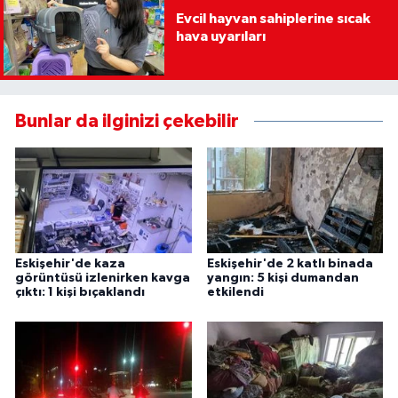
Evcil hayvan sahiplerine sıcak
hava uyarıları
Bunlar da ilginizi çekebilir
Eskişehir'de kaza
Eskişehir'de 2 katlı binada
görüntüsü izlenirken kavga
yangın: 5 kişi dumandan
çıktı: 1 kişi bıçaklandı
etkilendi