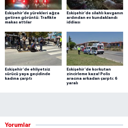
Eskişehir’de yürekleri ağza
Eskişehir’de silahlı kavganın
getiren görüntü: Trafikte
ardından ev kundaklandı
makas attılar
iddiası
Eskişehir'de ehliyetsiz
Eskişehir'de korkutan
sürücü yaya geçidinde
zincirleme kaza! Polis
kadına çarptı
aracına arkadan çarptı: 6
yaralı
Yorumlar