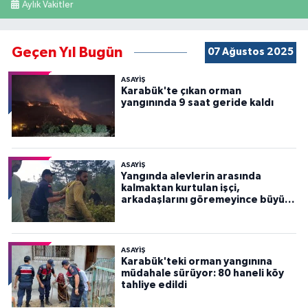
Aylık Vakitler
Geçen Yıl Bugün
07 Ağustos 2025
ASAYİŞ
Karabük'te çıkan orman
yangınında 9 saat geride kaldı
ASAYİŞ
Yangında alevlerin arasında
kalmaktan kurtulan işçi,
arkadaşlarını göremeyince büyük
panik yaşadı
ASAYİŞ
Karabük'teki orman yangınına
müdahale sürüyor: 80 haneli köy
tahliye edildi