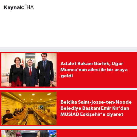
Kaynak:
İHA
Adalet Bakanı Gürlek, Uğur
Mumcu’nun ailesi ile bir araya
geldi
Belçika Saint-Josse-ten-Noode
Belediye Başkanı Emir Kır’dan
MÜSİAD Eskişehir’e ziyaret