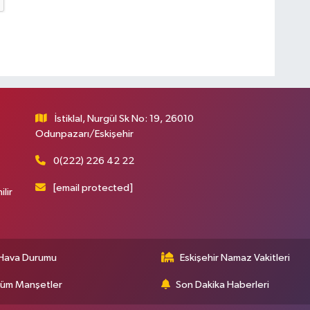
İstiklal, Nurgül Sk No: 19, 26010
Odunpazarı/Eskişehir
0(222) 226 42 22
[email protected]
ilir
Hava Durumu
Eskişehir Namaz Vakitleri
üm Manşetler
Son Dakika Haberleri