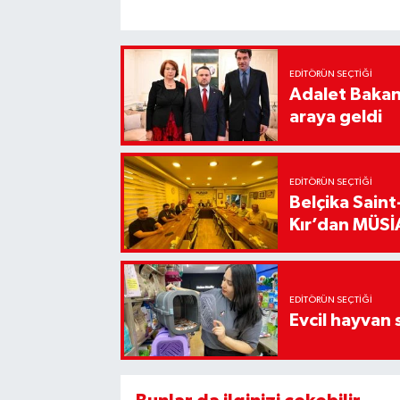
EDITÖRÜN SEÇTIĞI
Adalet Bakanı
araya geldi
EDITÖRÜN SEÇTIĞI
Belçika Sain
Kır’dan MÜSİA
EDITÖRÜN SEÇTIĞI
Evcil hayvan 