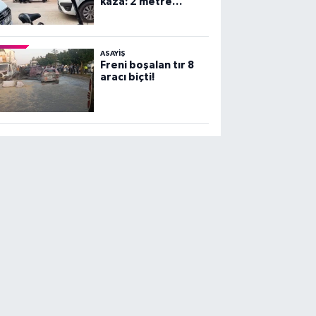
kaza: 2 metre
yüksekten beton
zemine çakıldı!
ASAYİŞ
Freni boşalan tır 8
aracı biçti!