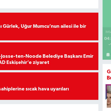
 Gürlek, Uğur Mumcu’nun ailesi ile bir
İMS
04:
t-Josse-ten-Noode Belediye Başkanı Emir
D Eskişehir’e ziyaret
G
B
sahiplerine sıcak hava uyarıları