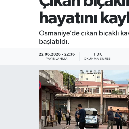
Çıkan bıçakl
hayatını kay
Osmaniye’de çıkan bıçaklı kav
başlatıldı.
22.06.2026 - 22:36
1 DK
YAYINLANMA
OKUNMA SÜRESI