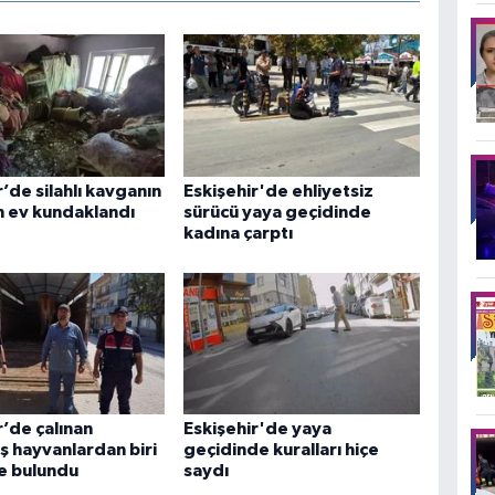
r’de silahlı kavganın
Eskişehir'de ehliyetsiz
n ev kundaklandı
sürücü yaya geçidinde
kadına çarptı
r’de çalınan
Eskişehir'de yaya
 hayvanlardan biri
geçidinde kuralları hiçe
te bulundu
saydı