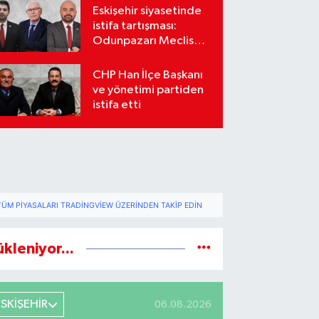
Eskişehir siyasetinde
istifa tartışması:
Odunpazarı Meclis
üyeleri sosyal
medyada karşı karşıya
CHP Han İlçe Başkanı
geldi
ve yönetimi partiden
istifa etti
TÜM PIYASALARI TRADINGVIEW ÜZERINDEN TAKIP EDIN
ükleniyor...
ESKİŞEHİR
06.08.2026