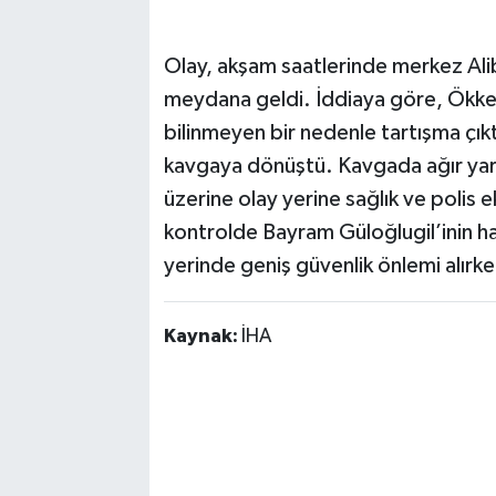
Olay, akşam saatlerinde merkez Alib
meydana geldi. İddiaya göre, Ökkeş
bilinmeyen bir nedenle tartışma çık
kavgaya dönüştü. Kavgada ağır yaral
üzerine olay yerine sağlık ve polis ek
kontrolde Bayram Güloğlugil’inin haya
yerinde geniş güvenlik önlemi alırken
Kaynak:
İHA