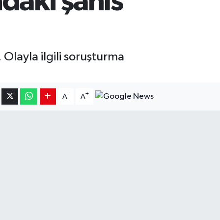
daki şahıs
Olayla ilgili soruşturma
-
+
A
A