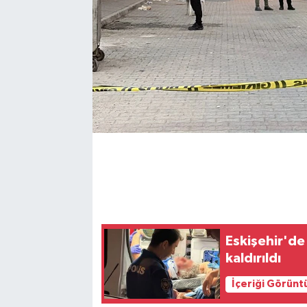
Eskişehir'de
kaldırıldı
İçeriği Görünt