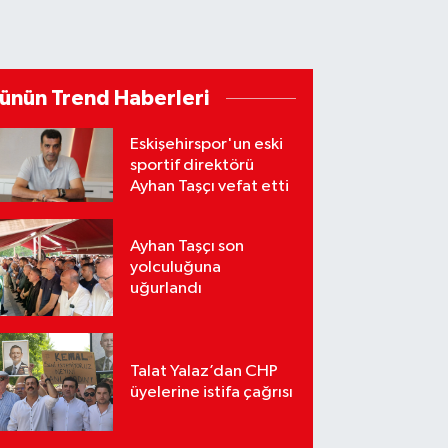
ünün Trend Haberleri
Eskişehirspor'un eski
sportif direktörü
Ayhan Taşçı vefat etti
Ayhan Taşçı son
yolculuğuna
uğurlandı
Talat Yalaz’dan CHP
üyelerine istifa çağrısı