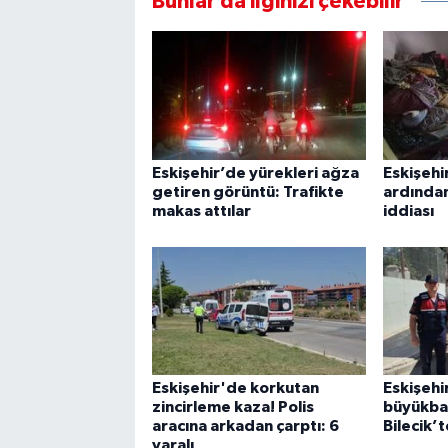
Bunlar da ilginizi çekebilir
Eskişehir’de yürekleri ağza
Eskişehi
getiren görüntü: Trafikte
ardında
makas attılar
iddiası
Eskişehir'de korkutan
Eskişehi
zincirleme kaza! Polis
büyükbaş
aracına arkadan çarptı: 6
Bilecik’
yaralı