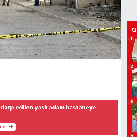
G
1
2
3
 darp edilen yaşlı adam hastaneye
üle
4