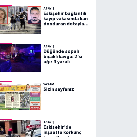
ASAYİŞ
Eskişehir bağlantılı
kayıp vakasında kan
donduran detaylar
ortaya çıktı!
ASAYİŞ
Düğünde sopalı
bıçaklı kavga: 2’si
ağır 3 yaralı
YAŞAM
Sizin sayfanız
ASAYİŞ
Eskişehir'de
inşaatta korkunç