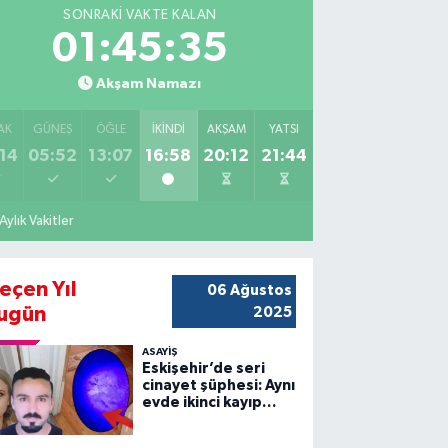
SONRAKI VAKTE KALAN
01:45:34
Akşam Namazı
AK
GÜNEŞ
ÖĞLE
İKINDI
AKŞAM
YATSI
14
05:52
13:07
16:58
20:12
21:44
Aylık Vakitler
eçen Yıl
06 Ağustos
ugün
2025
ASAYİŞ
Eskişehir’de seri
cinayet şüphesi: Aynı
evde ikinci kayıp
vakası!