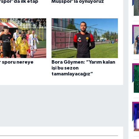
rspor'da ilk etap
Muşspor’la oynuyoruz
r sporu nereye
Bora Göymen: “Yarım kalan
işi bu sezon
tamamlayacağız”