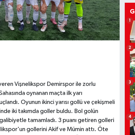
G
1
2
3
veren Vişnelikspor Demirspor ile zorlu
 Sahasında oynanan maçta ilk yarı
landı. Oyunun ikinci yarısı gollü ve çekişmeli
nde iki takımda goller buldu. Bol golün
4
galibiyetle tamamladı. 3 puanı getiren golleri
likspor'un gollerini Akif ve Mümin attı. Öte