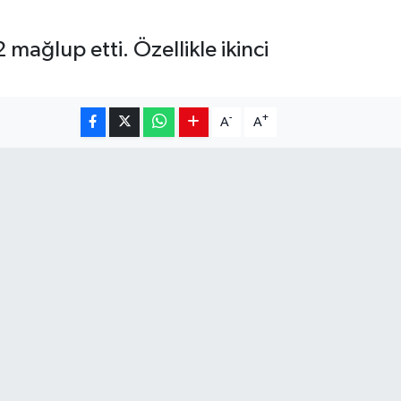
mağlup etti. Özellikle ikinci
-
+
A
A