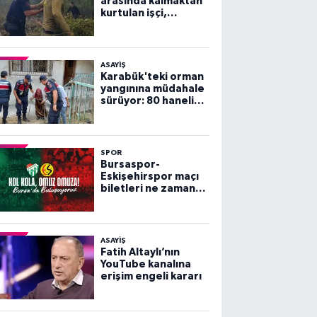
arasında kalmaktan
kurtulan işçi,
arkadaşlarını
göremeyince büyük
panik yaşadı
ASAYİŞ
Karabük'teki orman
yangınına müdahale
sürüyor: 80 haneli
köy tahliye edildi
SPOR
Bursaspor-
Eskişehirspor maçı
biletleri ne zaman
satışa çıkacak?
ASAYİŞ
Fatih Altaylı’nın
YouTube kanalına
erişim engeli kararı