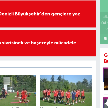
Denizli Büyükşehir’den gençlere yaz
İMS
04:
 sivrisinek ve haşereyle mücadele
G
B