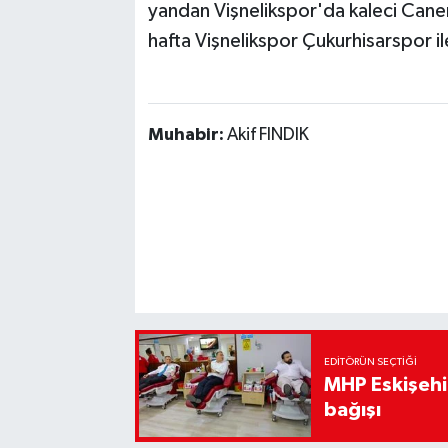
yandan Vişnelikspor'da kaleci Caner
hafta Vişnelikspor Çukurhisarspor i
Muhabir:
Akif FINDIK
EDITÖRÜN SEÇTIĞI
MHP Eskişehir
bağışı