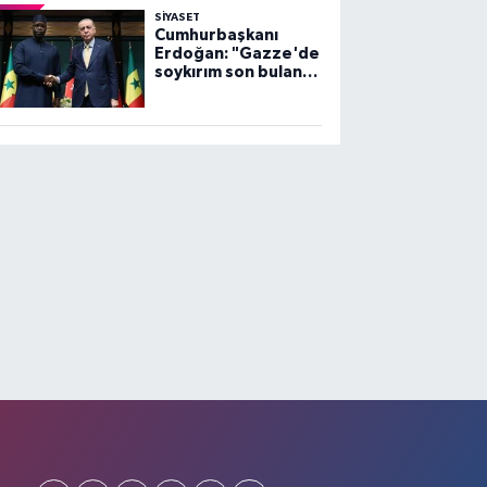
SİYASET
Cumhurbaşkanı
Erdoğan: "Gazze'de
soykırım son bulana
dek, mücadelemiz
sürecek"