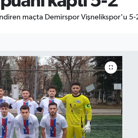
uanı kaptı 5-2
ndiren maçta Demirspor Vişnelikspor'u 5-2 