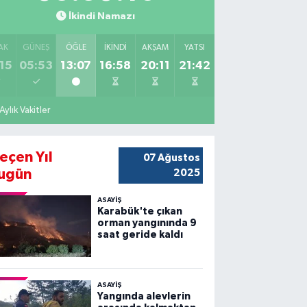
İkindi Namazı
AK
GÜNEŞ
ÖĞLE
İKINDI
AKŞAM
YATSI
15
05:53
13:07
16:58
20:11
21:42
Aylık Vakitler
eçen Yıl
07 Ağustos
ugün
2025
ASAYİŞ
Karabük'te çıkan
orman yangınında 9
saat geride kaldı
ASAYİŞ
Yangında alevlerin