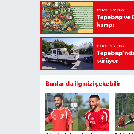
EDITÖRÜN SEÇTIĞI
Tepebaşı ve 
kampı
EDITÖRÜN SEÇTIĞI
Tepebaşı’nda
sürüyor
Bunlar da ilginizi çekebilir