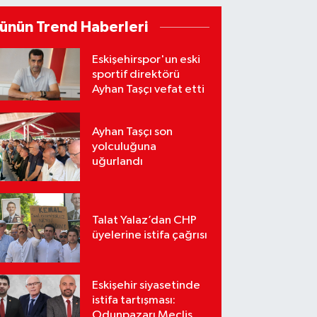
ünün Trend Haberleri
Eskişehirspor'un eski
sportif direktörü
Ayhan Taşçı vefat etti
Ayhan Taşçı son
yolculuğuna
uğurlandı
Talat Yalaz’dan CHP
üyelerine istifa çağrısı
Eskişehir siyasetinde
istifa tartışması:
Odunpazarı Meclis