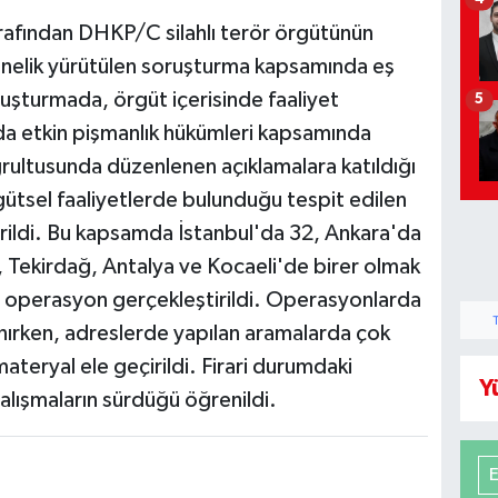
arafından DHKP/C silahlı terör örgütünün
yönelik yürütülen soruşturma kapsamında eş
şturmada, örgüt içerisinde faaliyet
5
da etkin pişmanlık hükümleri kapsamında
rultusunda düzenlenen açıklamalara katıldığı
ütsel faaliyetlerde bulunduğu tespit edilen
verildi. Bu kapsamda İstanbul'da 32, Ankara'da
, Tekirdağ, Antalya ve Kocaeli'de birer olmak
 operasyon gerçekleştirildi. Operasyonlarda
ınırken, adreslerde yapılan aramalarda çok
ateryal ele geçirildi. Firari durumdaki
Y
alışmaların sürdüğü öğrenildi.