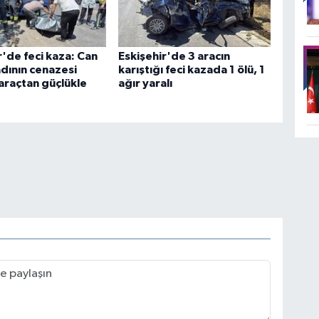
r'de feci kaza: Can
Eskişehir'de 3 aracın
dının cenazesi
karıştığı feci kazada 1 ölü, 1
 araçtan güçlükle
ağır yaralı