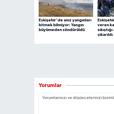
Eskişehir'de anız yangınları
Eskişehi
bitmek bilmiyor: Yangın
veren ka
büyümeden söndürüldü
sıkıştığı
çıkarıldı
Yorumlar