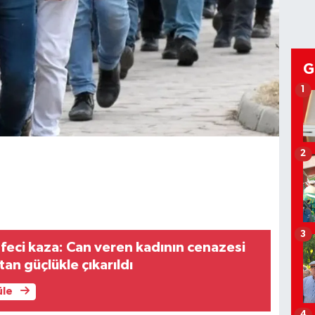
G
1
2
3
 feci kaza: Can veren kadının cenazesi
çtan güçlükle çıkarıldı
üle
4