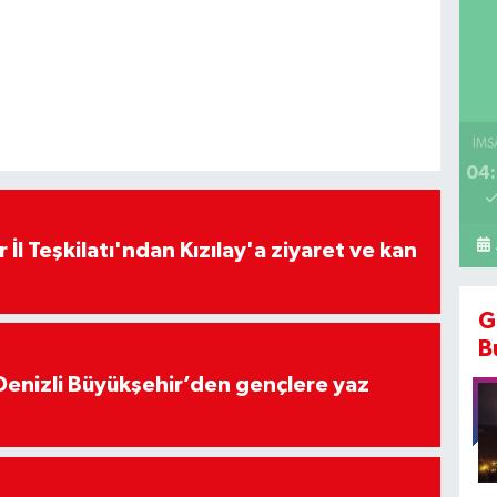
İMS
04:
 İl Teşkilatı'ndan Kızılay'a ziyaret ve kan
G
B
Denizli Büyükşehir’den gençlere yaz