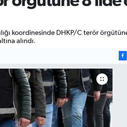
r örgütüne 8 ilde
lığı koordinesinde DHKP/C terör örgütüne
tına alındı.