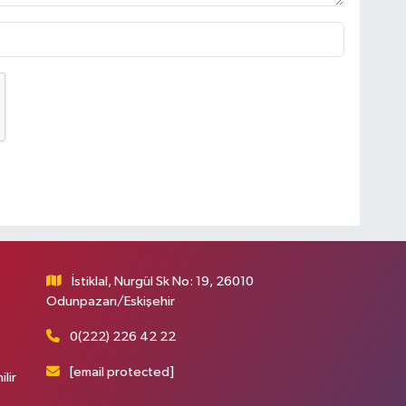
İstiklal, Nurgül Sk No: 19, 26010
Odunpazarı/Eskişehir
0(222) 226 42 22
[email protected]
ilir