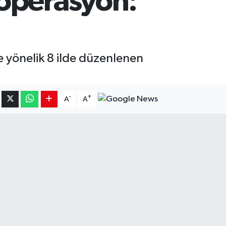
 operasyon:
 yönelik 8 ilde düzenlenen
-
+
A
A