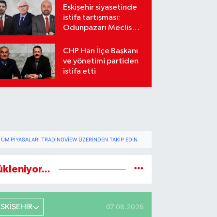
Eskişehir siyasetinde
istifa tartışması:
Odunpazarı Meclis
üyeleri sosyal
medyada karşı karşıya
CHP Han İlçe Başkanı
geldi
ve yönetimi partiden
istifa etti
TÜM PIYASALARI TRADINGVIEW ÜZERINDEN TAKIP EDIN
ükleniyor...
ESKİŞEHİR
07.08.2026