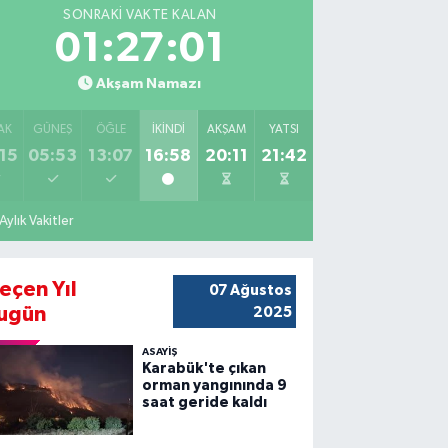
SONRAKI VAKTE KALAN
01:27:00
Akşam Namazı
AK
GÜNEŞ
ÖĞLE
İKINDI
AKŞAM
YATSI
15
05:53
13:07
16:58
20:11
21:42
Aylık Vakitler
eçen Yıl
07 Ağustos
ugün
2025
ASAYİŞ
Karabük'te çıkan
orman yangınında 9
saat geride kaldı