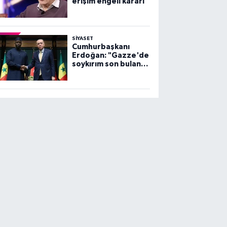
erişim engeli kararı
SİYASET
Cumhurbaşkanı
Erdoğan: "Gazze'de
soykırım son bulana
dek, mücadelemiz
sürecek"