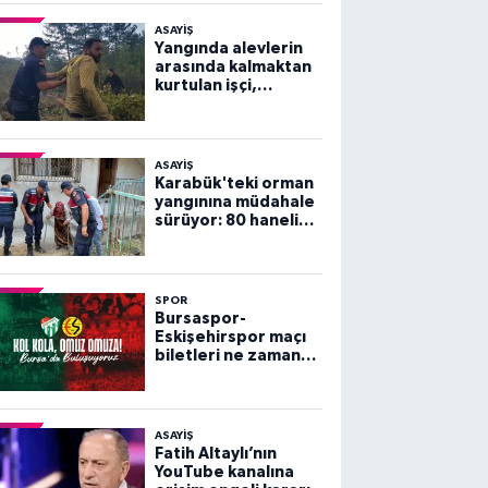
ASAYİŞ
Yangında alevlerin
arasında kalmaktan
kurtulan işçi,
arkadaşlarını
göremeyince büyük
panik yaşadı
ASAYİŞ
Karabük'teki orman
yangınına müdahale
sürüyor: 80 haneli
köy tahliye edildi
SPOR
Bursaspor-
Eskişehirspor maçı
biletleri ne zaman
satışa çıkacak?
ASAYİŞ
Fatih Altaylı’nın
YouTube kanalına