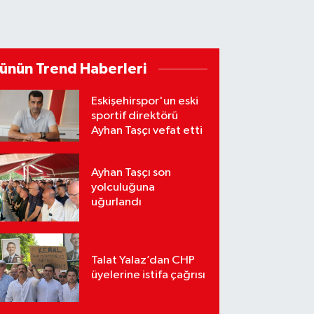
ünün Trend Haberleri
Eskişehirspor'un eski
sportif direktörü
Ayhan Taşçı vefat etti
Ayhan Taşçı son
yolculuğuna
uğurlandı
Talat Yalaz’dan CHP
üyelerine istifa çağrısı