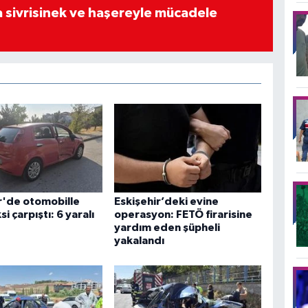
 sivrisinek ve haşereyle mücadele
r'de otomobille
Eskişehir’deki evine
ksi çarpıştı: 6 yaralı
operasyon: FETÖ firarisine
yardım eden şüpheli
yakalandı