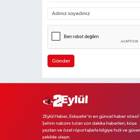
Gönder
2Eylül Haber, Eskişehir’in en güncel haber sitesi!
Şehrin nabzını tutan son dakika haberleri, köşe
yazıları ve özel röportajlarla bilgiye hızlı ve güven
şekilde ulaşın.