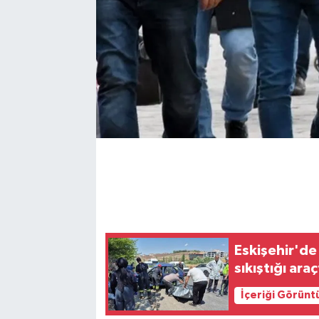
Eskişehir'de
sıkıştığı ara
İçeriği Görünt