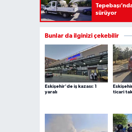
Tepebaşı’nda
sürüyor
Bunlar da ilginizi çekebilir
Eskişehir'de iş kazası: 1
Eskişehi
yaralı
ticari ta