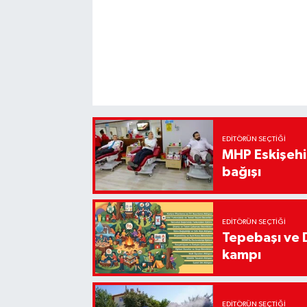
EDITÖRÜN SEÇTIĞI
MHP Eskişehir
bağışı
EDITÖRÜN SEÇTIĞI
Tepebaşı ve 
kampı
EDITÖRÜN SEÇTIĞI