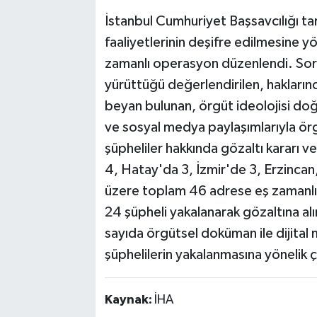
İstanbul Cumhuriyet Başsavcılığı t
faaliyetlerinin deşifre edilmesine 
zamanlı operasyon düzenlendi. Soru
yürüttüğü değerlendirilen, hakların
beyan bulunan, örgüt ideolojisi doğ
ve sosyal medya paylaşımlarıyla örg
şüpheliler hakkında gözaltı kararı 
4, Hatay'da 3, İzmir'de 3, Erzincan
üzere toplam 46 adrese eş zamanlı
24 şüpheli yakalanarak gözaltına al
sayıda örgütsel doküman ile dijital m
şüphelilerin yakalanmasına yönelik ç
Kaynak:
İHA