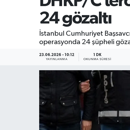
DHKP/C terö
24 gözaltı
İstanbul Cumhuriyet Başsavcı
operasyonda 24 şüpheli gözal
23.06.2026 - 10:12
1 DK
YAYINLANMA
OKUNMA SÜRESI