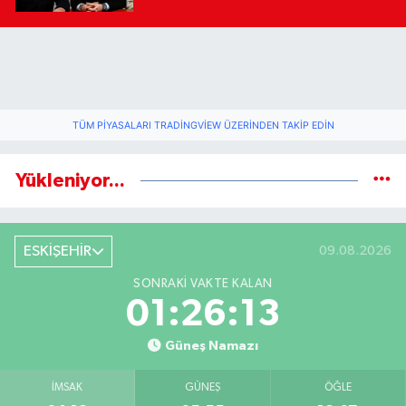
TÜM PIYASALARI TRADINGVIEW ÜZERINDEN TAKIP EDIN
Yükleniyor...
ESKİŞEHİR
09.08.2026
SONRAKI VAKTE KALAN
01:26:13
Güneş Namazı
İMSAK
GÜNEŞ
ÖĞLE