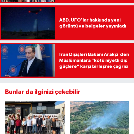
ABD, UFO'lar hakkında yeni
görüntü ve belgeler yayınladı
İran Dışişleri Bakanı Arakçi'den
Müslümanlara "kötü niyetli dış
güçlere" karşı birleşme çağrısı
Bunlar da ilginizi çekebilir