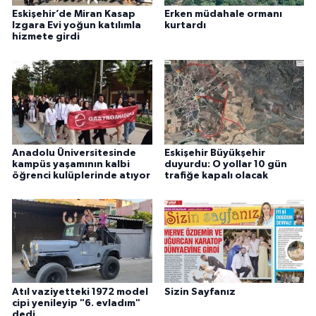
Eskişehir’de Miran Kasap
Erken müdahale ormanı
Izgara Evi yoğun katılımla
kurtardı
hizmete girdi
Anadolu Üniversitesinde
Eskişehir Büyükşehir
kampüs yaşamının kalbi
duyurdu: O yollar 10 gün
öğrenci kulüplerinde atıyor
trafiğe kapalı olacak
Atıl vaziyetteki 1972 model
Sizin Sayfanız
cipi yenileyip "6. evladım"
dedi