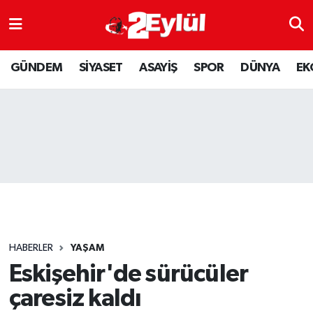
ASAYİŞ
Nöbetçi Eczaneler
GÜNDEM
SİYASET
ASAYİŞ
SPOR
DÜNYA
EK
DÜNYA
Hava Durumu
EKONOMİ
Eskişehir Namaz Vakitleri
GÜNDEM
Trafik Durumu
RESMİ İLAN
Puan Durumu ve Fikstür
SİYASET
Tüm Manşetler
HABERLER
YAŞAM
SPOR
Son Dakika Haberleri
Eskişehir'de sürücüler
çaresiz kaldı
YAŞAM
Haber Arşivi