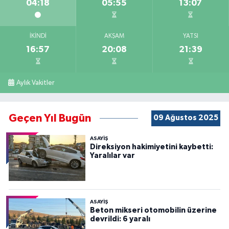
04:18
05:55
13:07
İKINDI
AKŞAM
YATSI
16:57
20:08
21:39
Aylık Vakitler
Geçen Yıl Bugün
09 Ağustos 2025
ASAYİŞ
Direksiyon hakimiyetini kaybetti:
Yaralılar var
ASAYİŞ
Beton mikseri otomobilin üzerine
devrildi: 6 yaralı