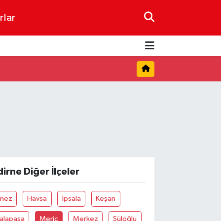
rlar
dirne Diğer İlçeler
Enez
Havsa
İpsala
Keşan
Lalapaşa
Meriç
Merkez
Süloğlu