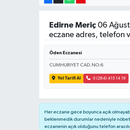
Edirne
Meriç
06 Ağust
eczane adres, telefon 
Öden Eczanesi
CUMHURIYET CAD. NO:6
Yol Tarifi Al
0 (284) 415 14 19
Her eczane gece boyunca açık olmayabili
beklenmedik durumlar nedeniyle nöbete
eczanenin açık olduğunu telefon aracılığıy