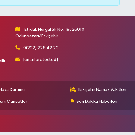
İstiklal, Nurgül Sk No: 19, 26010
Odunpazarı/Eskişehir
0(222) 226 42 22
[email protected]
ilir
Hava Durumu
Eskişehir Namaz Vakitleri
üm Manşetler
Son Dakika Haberleri