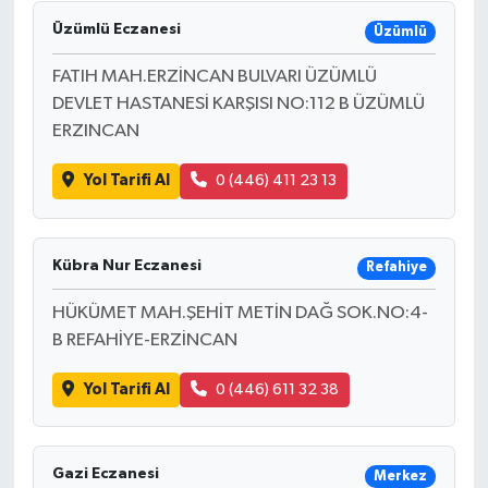
Üzümlü Eczanesi
Üzümlü
FATIH MAH.ERZİNCAN BULVARI ÜZÜMLÜ
DEVLET HASTANESİ KARŞISI NO:112 B ÜZÜMLÜ
ERZINCAN
Yol Tarifi Al
0 (446) 411 23 13
Kübra Nur Eczanesi
Refahiye
HÜKÜMET MAH.ŞEHİT METİN DAĞ SOK.NO:4-
B REFAHİYE-ERZİNCAN
Yol Tarifi Al
0 (446) 611 32 38
Gazi Eczanesi
Merkez