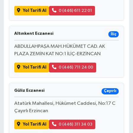
Yol Tarifi Al
0 (446) 611 22 01
Altınkent Eczanesi
İliç
ABDULLAHPAŞA MAH.HÜKÜMET CAD. AK
PLAZA ZEMİN KAT NO:1 İLİÇ-ERZİNCAN
Yol Tarifi Al
0 (446) 711 24 00
Güliz Eczanesi
Çayırlı
Atatürk Mahallesi, Hükümet Caddesi, No:17 C
Çayırlı Erzincan
Yol Tarifi Al
0 (446) 311 34 03