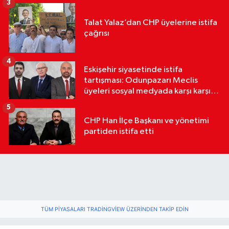
3
Talat Yalaz’dan CHP üyelerine istifa
çağrısı
4
Eskişehir siyasetinde istifa
tartışması: Odunpazarı Meclis
üyeleri sosyal medyada karşı karşıya
geldi
5
CHP Han İlçe Başkanı ve yönetimi
partiden istifa etti
TÜM PIYASALARI TRADINGVIEW ÜZERINDEN TAKIP EDIN