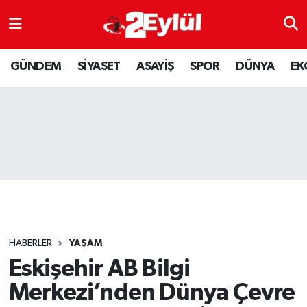
ASAYİŞ
Nöbetçi Eczaneler
GÜNDEM
SİYASET
ASAYİŞ
SPOR
DÜNYA
EK
DÜNYA
Hava Durumu
EKONOMİ
Eskişehir Namaz Vakitleri
GÜNDEM
Trafik Durumu
RESMİ İLAN
Puan Durumu ve Fikstür
SİYASET
Tüm Manşetler
HABERLER
YAŞAM
SPOR
Son Dakika Haberleri
Eskişehir AB Bilgi
Merkezi’nden Dünya Çevre
YAŞAM
Haber Arşivi