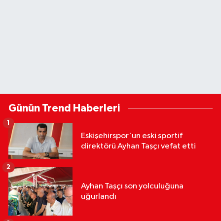
Günün Trend Haberleri
1
Eskişehirspor'un eski sportif
direktörü Ayhan Taşçı vefat etti
2
Ayhan Taşçı son yolculuğuna
uğurlandı