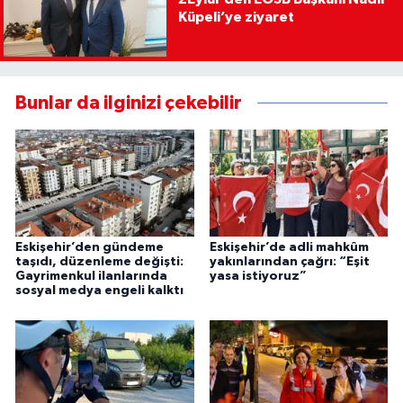
Küpeli’ye ziyaret
Bunlar da ilginizi çekebilir
Eskişehir’den gündeme
Eskişehir’de adli mahkûm
taşıdı, düzenleme değişti:
yakınlarından çağrı: “Eşit
Gayrimenkul ilanlarında
yasa istiyoruz”
sosyal medya engeli kalktı