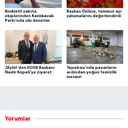
Bisikletli zabıta
Başkan Ünlüce, temmuz ayı
ekiplerinden Kanlıkavak
çalışmalarını değerlendirdi
Parkı’nda sıkı denetim
2Eylül'den EOSB Başkanı
Tepebaşı’nda pazarların
Nadir Küpeli’ye ziyaret
ardından yoğun temizlik
mesaisi
Yorumlar