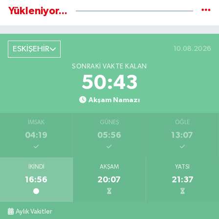
Yükleniyor...
ESKİŞEHİR
10.08.2026
SONRAKI VAKTE KALAN
50:42
Akşam Namazı
İMSAK
GÜNEŞ
ÖĞLE
04:19
05:56
13:07
İKINDI
AKŞAM
YATSI
16:56
20:07
21:37
Aylık Vakitler