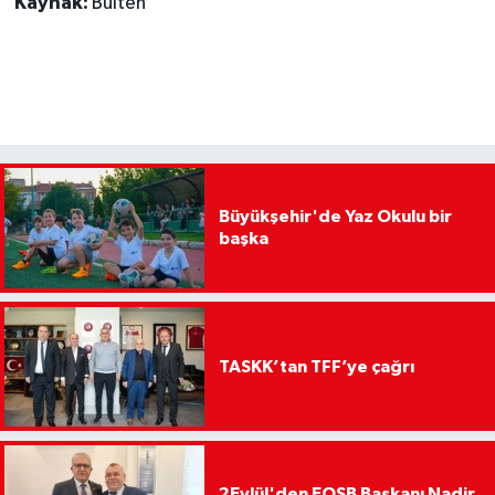
Kaynak:
Bülten
Büyükşehir'de Yaz Okulu bir
başka
TASKK’tan TFF’ye çağrı
2Eylül'den EOSB Başkanı Nadir