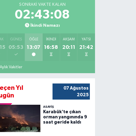
SONRAKI VAKTE KALAN
02:43:07
İkindi Namazı
AK
GÜNEŞ
ÖĞLE
İKINDI
AKŞAM
YATSI
15
05:53
13:07
16:58
20:11
21:42
Aylık Vakitler
eçen Yıl
07 Ağustos
ugün
2025
ASAYİŞ
Karabük'te çıkan
orman yangınında 9
saat geride kaldı