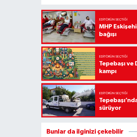
EDITÖRÜN SEÇTIĞI
MHP Eskişehir
bağışı
EDITÖRÜN SEÇTIĞI
Tepebaşı ve 
kampı
EDITÖRÜN SEÇTIĞI
Tepebaşı’nda
sürüyor
Bunlar da ilginizi çekebilir