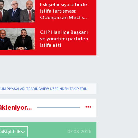
Eskişehir siyasetinde
istifa tartışması:
Odunpazarı Meclis
üyeleri sosyal
medyada karşı karşıya
CHP Han İlçe Başkanı
geldi
ve yönetimi partiden
istifa etti
TÜM PIYASALARI TRADINGVIEW ÜZERINDEN TAKIP EDIN
ükleniyor...
ESKİŞEHİR
07.08.2026