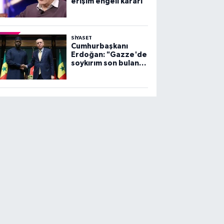
erişim engeli kararı
SİYASET
Cumhurbaşkanı
Erdoğan: "Gazze'de
soykırım son bulana
dek, mücadelemiz
sürecek"