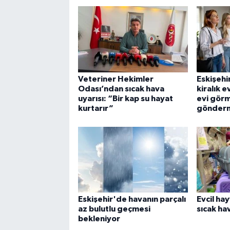
Veteriner Hekimler
Eskişehi
Odası’ndan sıcak hava
kiralık e
uyarısı: “Bir kap su hayat
evi gör
kurtarır”
gönder
Eskişehir'de havanın parçalı
Evcil ha
az bulutlu geçmesi
sıcak hav
bekleniyor