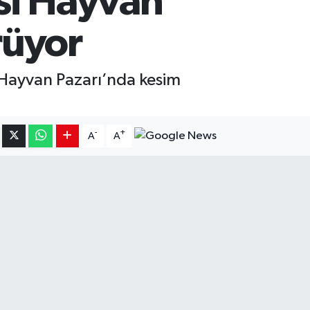
si Hayvan
rüyor
 Hayvan Pazarı’nda kesim
-
+
A
A