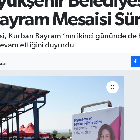
üyükşehir Belediye
Bayram Mesaisi Sü
esi, Kurban Bayramı’nın ikinci gününde de
devam ettiğini duyurdu.
ESI