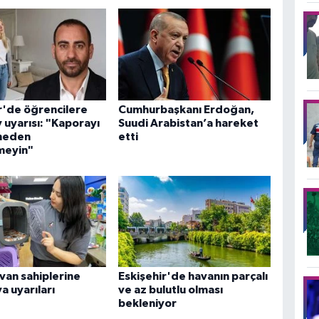
r'de öğrencilere
Cumhurbaşkanı Erdoğan,
v uyarısı: "Kaporayı
Suudi Arabistan’a hareket
meden
etti
meyin"
yvan sahiplerine
Eskişehir'de havanın parçalı
a uyarıları
ve az bulutlu olması
bekleniyor