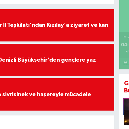
 İl Teşkilatı'ndan Kızılay'a ziyaret ve kan
İMS
04:
Denizli Büyükşehir’den gençlere yaz
G
B
 sivrisinek ve haşereyle mücadele