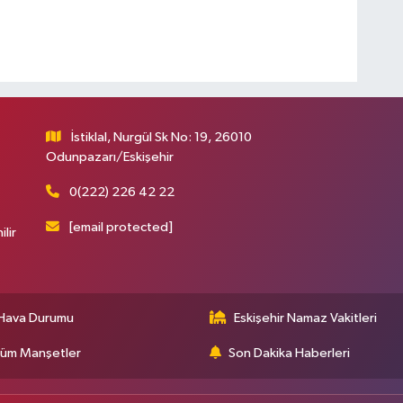
İstiklal, Nurgül Sk No: 19, 26010
Odunpazarı/Eskişehir
0(222) 226 42 22
[email protected]
ilir
Hava Durumu
Eskişehir Namaz Vakitleri
üm Manşetler
Son Dakika Haberleri