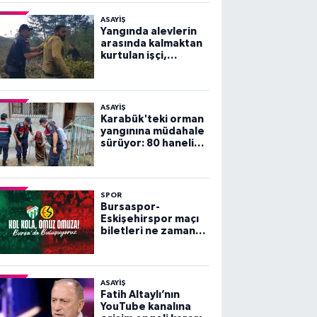
ASAYİŞ
Yangında alevlerin
arasında kalmaktan
kurtulan işçi,
arkadaşlarını
göremeyince büyük
panik yaşadı
ASAYİŞ
Karabük'teki orman
yangınına müdahale
sürüyor: 80 haneli
köy tahliye edildi
SPOR
Bursaspor-
Eskişehirspor maçı
biletleri ne zaman
satışa çıkacak?
ASAYİŞ
Fatih Altaylı’nın
YouTube kanalına