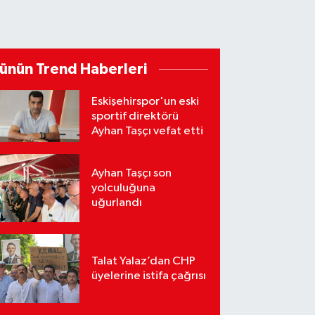
ünün Trend Haberleri
Eskişehirspor'un eski
sportif direktörü
Ayhan Taşçı vefat etti
Ayhan Taşçı son
yolculuğuna
uğurlandı
Talat Yalaz’dan CHP
üyelerine istifa çağrısı