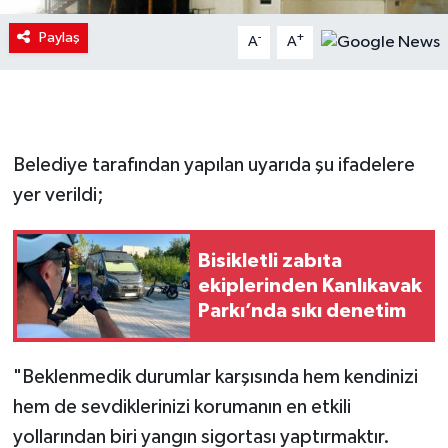
Paylaş
-
+
A
A
Belediye tarafından yapılan uyarıda şu ifadelere
yer verildi;
Bisikletli zabıta
ekiplerinden Kanlıkavak
Parkı’nda sıkı denetim
"Beklenmedik durumlar karşısında hem kendinizi
hem de sevdiklerinizi korumanın en etkili
yollarından biri yangın sigortası yaptırmaktır.