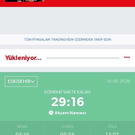
TÜM PIYASALARI TRADINGVIEW ÜZERINDEN TAKIP EDIN
Yükleniyor...
ESKİŞEHİR
10.08.2026
SONRAKI VAKTE KALAN
29:16
Akşam Namazı
İMSAK
GÜNEŞ
ÖĞLE
04:19
05:56
13:07