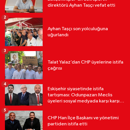
direktörü Ayhan Taşçı vefat etti
2
Ayhan Taşçı son yolculuğuna
uğurlandı
3
Talat Yalaz’dan CHP üyelerine istifa
çağrısı
4
Eskişehir siyasetinde istifa
tartışması: Odunpazarı Meclis
üyeleri sosyal medyada karşı karşıya
geldi
5
CHP Han İlçe Başkanı ve yönetimi
partiden istifa etti