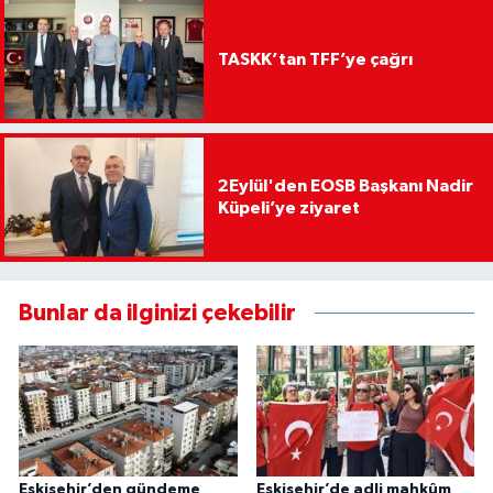
TASKK’tan TFF’ye çağrı
2Eylül'den EOSB Başkanı Nadir
Küpeli’ye ziyaret
Bunlar da ilginizi çekebilir
Eskişehir’den gündeme
Eskişehir’de adli mahkûm