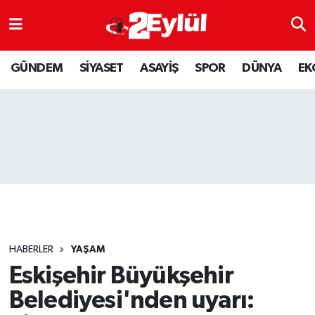
ASAYİŞ
Nöbetçi Eczaneler
GÜNDEM
SİYASET
ASAYİŞ
SPOR
DÜNYA
EK
DÜNYA
Hava Durumu
EKONOMİ
Eskişehir Namaz Vakitleri
GÜNDEM
Trafik Durumu
RESMİ İLAN
Puan Durumu ve Fikstür
SİYASET
Tüm Manşetler
HABERLER
YAŞAM
SPOR
Son Dakika Haberleri
Eskişehir Büyükşehir
Belediyesi'nden uyarı:
YAŞAM
Haber Arşivi