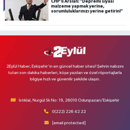
CHP'li Arslan: "Depremi siyasi
malzeme yapmak yerine,
sorumluluklarınızı yerine getirin!"
2Eylül Haber, Eskişehir’in en güncel haber sitesi! Şehrin nabzını
tutan son dakika haberleri, köşe yazıları ve özel röportajlarla
bilgiye hızlı ve güvenilir şekilde ulaşın.
İstiklal, Nurgül Sk No: 19, 26010 Odunpazarı/Eskişehir
0(222) 226 42 22
[email protected]