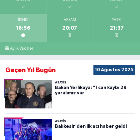
İKINDI
AKŞAM
YATSI
16:56
20:07
21:37
Aylık Vakitler
Geçen Yıl Bugün
10 Ağustos 2025
ASAYİŞ
Bakan Yerlikaya: "1 can kaybı 29
yaralımız var"
ASAYİŞ
Balıkesir'den ilk acı haber geldi