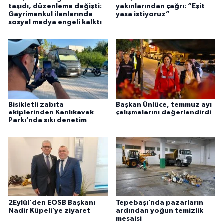
taşıdı, düzenleme değişti:
yakınlarından çağrı: “Eşit
Gayrimenkul ilanlarında
yasa istiyoruz”
sosyal medya engeli kalktı
Bisikletli zabıta
Başkan Ünlüce, temmuz ayı
ekiplerinden Kanlıkavak
çalışmalarını değerlendirdi
Parkı’nda sıkı denetim
2Eylül'den EOSB Başkanı
Tepebaşı’nda pazarların
Nadir Küpeli’ye ziyaret
ardından yoğun temizlik
mesaisi