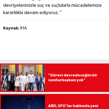
devriyelerimizle suç ve suçlularla mücadelemize
kararlılıkla devam ediyoruz."
Kaynak:
İHA
"Görevi devredeceğim bir
cumhurbaşkanı yok"
ABD, UFO'lar hakkında yeni