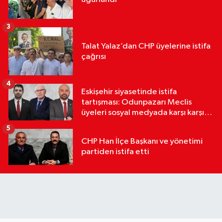
3
Talat Yalaz’dan CHP üyelerine istifa
çağrısı
4
Eskişehir siyasetinde istifa
tartışması: Odunpazarı Meclis
üyeleri sosyal medyada karşı karşıya
geldi
5
CHP Han İlçe Başkanı ve yönetimi
partiden istifa etti