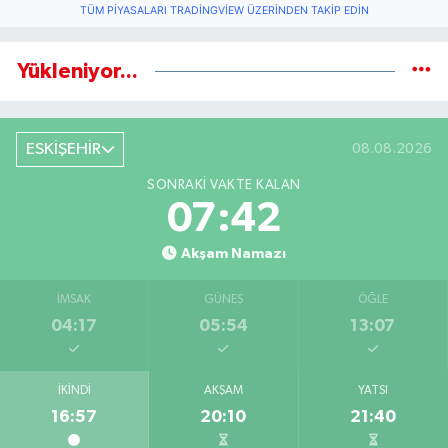
TÜM PIYASALARI TRADINGVIEW ÜZERINDEN TAKIP EDIN
Yükleniyor...
ESKİŞEHİR
08.08.2026
SONRAKI VAKTE KALAN
07:41
Akşam Namazı
İMSAK
GÜNEŞ
ÖĞLE
04:17
05:54
13:07
İKINDI
AKŞAM
YATSI
16:57
20:10
21:40