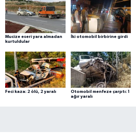
Mucize eseri yara almadan
İki otomobil birbirine girdi
kurtuldular
Feci kaza: 2 ölü, 2 yaralı
Otomobil menfeze çarptı: 1
ağır yaralı