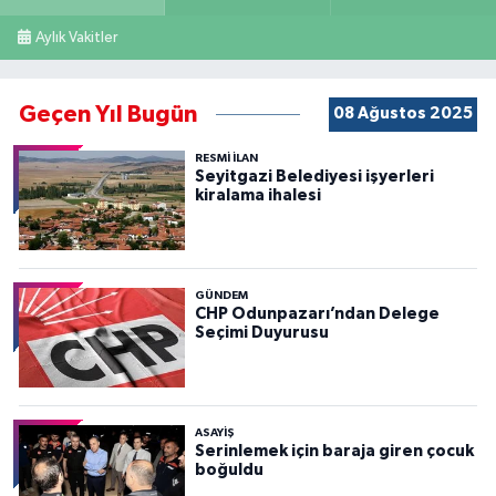
Aylık Vakitler
Geçen Yıl Bugün
08 Ağustos 2025
RESMİ İLAN
Seyitgazi Belediyesi işyerleri
kiralama ihalesi
GÜNDEM
CHP Odunpazarı’ndan Delege
Seçimi Duyurusu
ASAYİŞ
Serinlemek için baraja giren çocuk
boğuldu