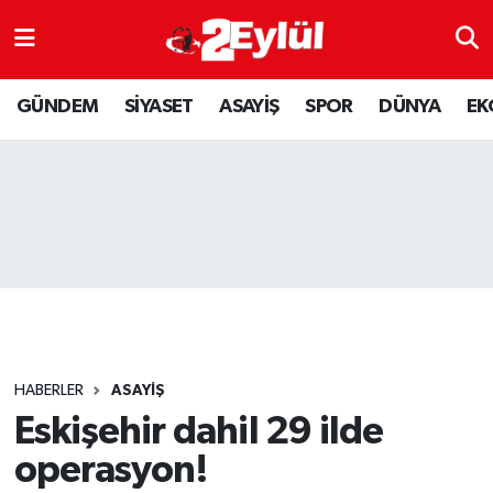
ASAYİŞ
Nöbetçi Eczaneler
GÜNDEM
SİYASET
ASAYİŞ
SPOR
DÜNYA
EK
DÜNYA
Hava Durumu
EKONOMİ
Eskişehir Namaz Vakitleri
GÜNDEM
Trafik Durumu
RESMİ İLAN
Puan Durumu ve Fikstür
SİYASET
Tüm Manşetler
HABERLER
ASAYİŞ
SPOR
Son Dakika Haberleri
Eskişehir dahil 29 ilde
operasyon!
YAŞAM
Haber Arşivi