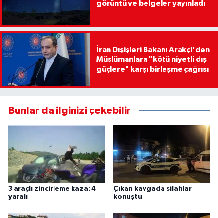
görüntü ve belgeler yayınladı
İran Dışişleri Bakanı Arakçi'den
Müslümanlara "kötü niyetli dış
güçlere" karşı birleşme çağrısı
Bunlar da ilginizi çekebilir
3 araçlı zincirleme kaza: 4
Çıkan kavgada silahlar
yaralı
konuştu