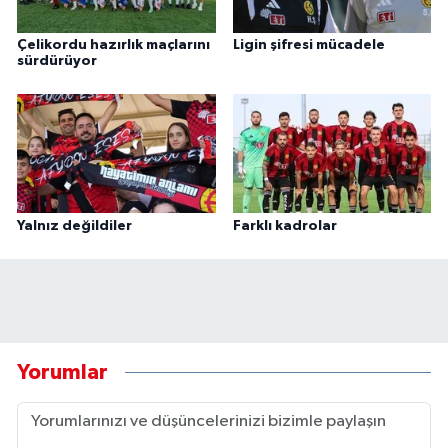
Çelikordu hazırlık maçlarını
Ligin şifresi mücadele
sürdürüyor
Yalnız değildiler
Farklı kadrolar
Yorumlar