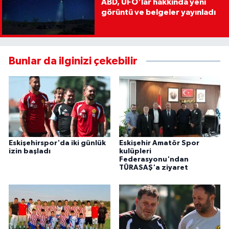
ABD, UFO'lar hakkında yeni
görüntü ve belgeler yayınladı
Bunlar da ilginizi çekebilir
Eskişehirspor'da iki günlük
Eskişehir Amatör Spor
izin başladı
kulüpleri
Federasyonu'ndan
TÜRASAŞ'a ziyaret