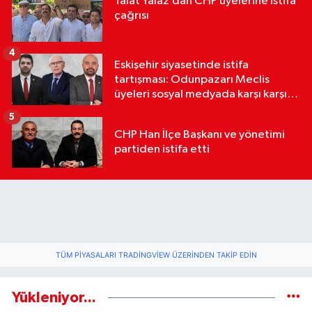
Talat Yalaz’dan CHP üyelerine istifa
çağrısı
4
Eskişehir siyasetinde istifa
tartışması: Odunpazarı Meclis
üyeleri sosyal medyada karşı karşıya
geldi
5
CHP Han İlçe Başkanı ve yönetimi
partiden istifa etti
TÜM PIYASALARI TRADINGVIEW ÜZERINDEN TAKIP EDIN
Yükleniyor...