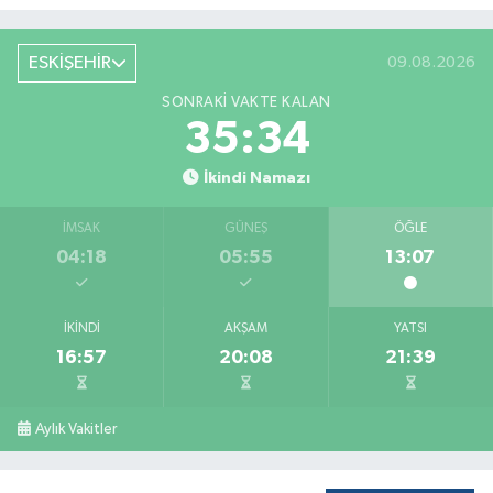
ESKİŞEHİR
09.08.2026
SONRAKI VAKTE KALAN
35:33
İkindi Namazı
İMSAK
GÜNEŞ
ÖĞLE
04:18
05:55
13:07
İKINDI
AKŞAM
YATSI
16:57
20:08
21:39
Aylık Vakitler