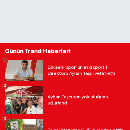
Günün Trend Haberleri
1
Eskişehirspor'un eski sportif
direktörü Ayhan Taşçı vefat etti
2
Ayhan Taşçı son yolculuğuna
uğurlandı
3