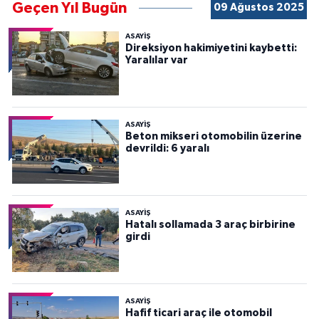
Geçen Yıl Bugün
09 Ağustos 2025
ASAYİŞ
Direksiyon hakimiyetini kaybetti:
Yaralılar var
ASAYİŞ
Beton mikseri otomobilin üzerine
devrildi: 6 yaralı
ASAYİŞ
Hatalı sollamada 3 araç birbirine
girdi
ASAYİŞ
Hafif ticari araç ile otomobil