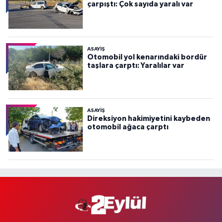
çarpıştı: Çok sayıda yaralı var
ASAYİŞ
Otomobil yol kenarındaki bordür
taşlara çarptı: Yaralılar var
ASAYİŞ
Direksiyon hakimiyetini kaybeden
otomobil ağaca çarptı