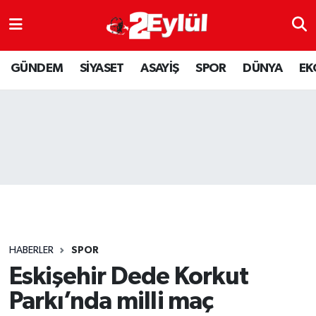
ASAYİŞ
Nöbetçi Eczaneler
GÜNDEM
SİYASET
ASAYİŞ
SPOR
DÜNYA
EK
DÜNYA
Hava Durumu
EKONOMİ
Eskişehir Namaz Vakitleri
GÜNDEM
Trafik Durumu
RESMİ İLAN
Puan Durumu ve Fikstür
SİYASET
Tüm Manşetler
HABERLER
SPOR
SPOR
Son Dakika Haberleri
Eskişehir Dede Korkut
Parkı’nda milli maç
YAŞAM
Haber Arşivi