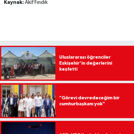
Kaynak:
Akif Fındık
Uluslararası öğrenciler
Eskişehir’in değerlerini
keşfetti
"Görevi devredeceğim bir
cumhurbaşkanı yok"