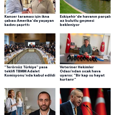
Kanser taraması için ikna
Eskişehir'de havanın parçalı
çabası Amerika'da yaşayan
az bulutlu geçmesi
kadını şaşırttı
bekleniyor
"Terörsüz Türkiye" yasa
Veteriner Hekimler
teklifi TBMM Adalet
Odası’ndan sıcak hava
Komisyonu'nda kabul edildi
uyarısı: “Bir kap su hayat
kurtarır”