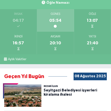
Öğle Namazı
İMSAK
GÜNEŞ
ÖĞLE
04:17
05:54
13:07
İKINDI
AKŞAM
YATSI
16:57
20:10
21:40
Aylık Vakitler
Geçen Yıl Bugün
08 Ağustos 2025
RESMİ İLAN
Seyitgazi Belediyesi işyerleri
kiralama ihalesi