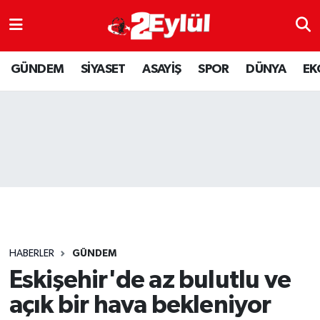
ASAYİŞ
Nöbetçi Eczaneler
GÜNDEM
SİYASET
ASAYİŞ
SPOR
DÜNYA
EK
DÜNYA
Hava Durumu
EKONOMİ
Eskişehir Namaz Vakitleri
GÜNDEM
Trafik Durumu
RESMİ İLAN
Puan Durumu ve Fikstür
SİYASET
Tüm Manşetler
HABERLER
GÜNDEM
SPOR
Son Dakika Haberleri
Eskişehir'de az bulutlu ve
açık bir hava bekleniyor
YAŞAM
Haber Arşivi