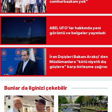
cumhurbaşkanı yok"
ABD, UFO'lar hakkında yeni
görüntü ve belgeler yayınladı
İran Dışişleri Bakanı Arakçi'den
Müslümanlara "kötü niyetli dış
güçlere" karşı birleşme çağrısı
Bunlar da ilginizi çekebilir