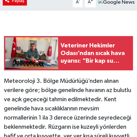
Paylaş
-
+
A
A
Veteriner Hekimler
Odası’ndan sıcak hava
uyarısı: “Bir kap su
hayat kurtarır”
Meteoroloji 3. Bölge Müdürlüğü’nden alınan
verilere göre; bölge genelinde havanın az bulutlu
ve açık geçeceği tahmin edilmektedir. Kent
genelinde hava sıcaklıklarının mevsim
normallerinin 1 ila 3 derece üzerinde seyredeceği
beklenmektedir. Rüzgarın ise kuzeyli yönlerden
hafif ve orta kuvvette, yer yer kısa süreli kuvvetli