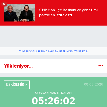
geldi
5
CHP Han İlçe Başkanı ve yönetimi
partiden istifa etti
TÜM PIYASALARI TRADINGVIEW ÜZERINDEN TAKIP EDIN
Yükleniyor...
ESKİŞEHİR
08.08.2026
SONRAKI VAKTE KALAN
05:26:02