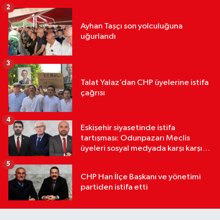
2
Ayhan Taşçı son yolculuğuna
uğurlandı
3
Talat Yalaz’dan CHP üyelerine istifa
çağrısı
4
Eskişehir siyasetinde istifa
tartışması: Odunpazarı Meclis
üyeleri sosyal medyada karşı karşıya
geldi
5
CHP Han İlçe Başkanı ve yönetimi
partiden istifa etti