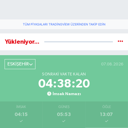
TÜM PIYASALARI TRADINGVIEW ÜZERINDEN TAKIP EDIN
Yükleniyor...
ESKİŞEHİR
07.08.2026
SONRAKI VAKTE KALAN
04:38:19
İmsak Namazı
İMSAK
GÜNEŞ
ÖĞLE
04:15
05:53
13:07