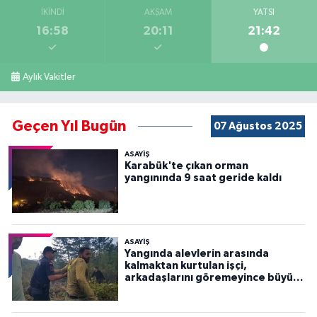
İKINDI
AKŞAM
YATSI
16:58
20:11
21:42
Aylık Vakitler
Geçen Yıl Bugün
07 Ağustos 2025
ASAYİŞ
Karabük'te çıkan orman
yangınında 9 saat geride kaldı
ASAYİŞ
Yangında alevlerin arasında
kalmaktan kurtulan işçi,
arkadaşlarını göremeyince büyük
panik yaşadı