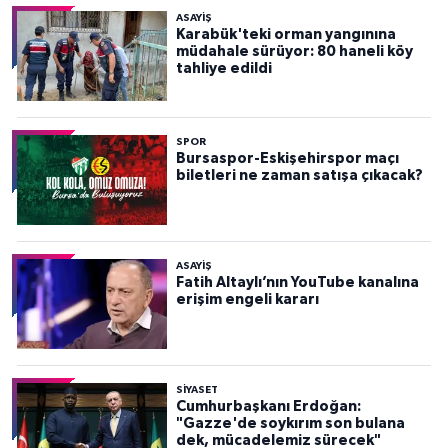
ASAYİŞ
Karabük'teki orman yangınına
müdahale sürüyor: 80 haneli köy
tahliye edildi
SPOR
Bursaspor-Eskişehirspor maçı
biletleri ne zaman satışa çıkacak?
ASAYİŞ
Fatih Altaylı’nın YouTube kanalına
erişim engeli kararı
SİYASET
Cumhurbaşkanı Erdoğan:
"Gazze'de soykırım son bulana
dek, mücadelemiz sürecek"