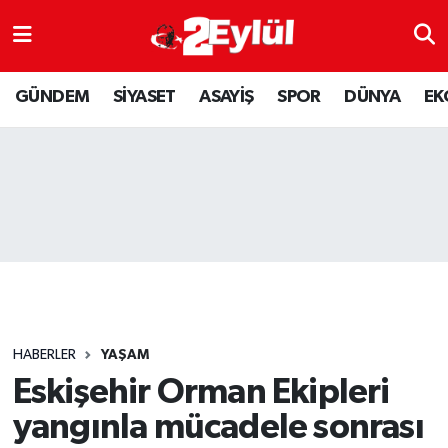
ASAYİŞ
Nöbetçi Eczaneler
GÜNDEM
SİYASET
ASAYİŞ
SPOR
DÜNYA
EK
DÜNYA
Hava Durumu
EKONOMİ
Eskişehir Namaz Vakitleri
GÜNDEM
Trafik Durumu
RESMİ İLAN
Puan Durumu ve Fikstür
SİYASET
Tüm Manşetler
HABERLER
YAŞAM
SPOR
Son Dakika Haberleri
Eskişehir Orman Ekipleri
yangınla mücadele sonrası
YAŞAM
Haber Arşivi