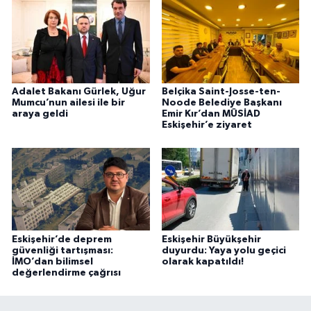
Adalet Bakanı Gürlek, Uğur
Belçika Saint-Josse-ten-
Mumcu’nun ailesi ile bir
Noode Belediye Başkanı
araya geldi
Emir Kır’dan MÜSİAD
Eskişehir’e ziyaret
Eskişehir’de deprem
Eskişehir Büyükşehir
güvenliği tartışması:
duyurdu: Yaya yolu geçici
İMO’dan bilimsel
olarak kapatıldı!
değerlendirme çağrısı