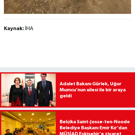
Kaynak:
İHA
Adalet Bakanı Gürlek, Uğur
Mumcu’nun ailesi ile bir araya
geldi
Belçika Saint-Josse-ten-Noode
Belediye Başkanı Emir Kır’dan
MÜSİAD Eskişehir’e ziyaret