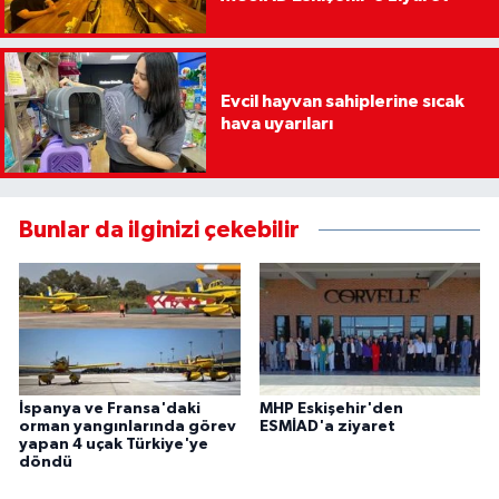
Evcil hayvan sahiplerine sıcak
hava uyarıları
Bunlar da ilginizi çekebilir
İspanya ve Fransa'daki
MHP Eskişehir'den
orman yangınlarında görev
ESMİAD'a ziyaret
yapan 4 uçak Türkiye'ye
döndü