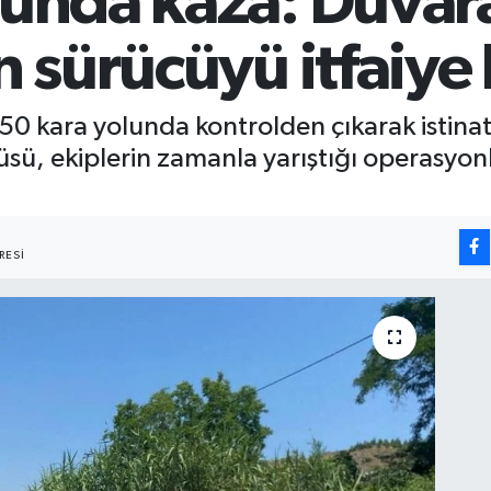
lunda kaza: Duvar
n sürücüyü itfaiye
650 kara yolunda kontrolden çıkarak istina
cüsü, ekiplerin zamanla yarıştığı operasyonl
RESI