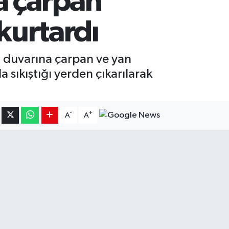
a çarpan
 kurtardı
t duvarına çarpan ve yan
a sıkıştığı yerden çıkarılarak
-
+
A
A