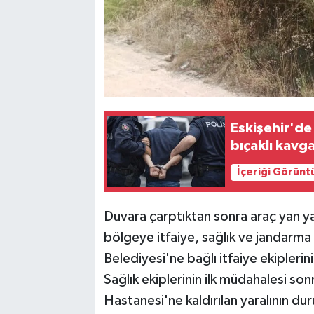
Eskişehir'de
bıçaklı kavg
İçeriği Görünt
Duvara çarptıktan sonra araç yan yat
bölgeye itfaiye, sağlık ve jandarma e
Belediyesi'ne bağlı itfaiye ekiplerini
Sağlık ekiplerinin ilk müdahalesi so
Hastanesi'ne kaldırılan yaralının du