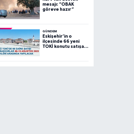
mesajı: “OBAK
göreve hazır”
GÜNDEM
Eskişehir’in o
ilçesinde 66 yeni
TOKİ konutu satışa
sunuluyor…