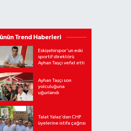
ünün Trend Haberleri
Eskişehirspor'un eski
sportif direktörü
Ayhan Taşçı vefat etti
Ayhan Taşçı son
yolculuğuna
uğurlandı
Talat Yalaz’dan CHP
üyelerine istifa çağrısı