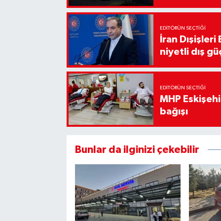
EDITÖRÜN SEÇTIĞI
İran Dışişler
niyetli dış gü
EDITÖRÜN SEÇTIĞI
MHP Eskişehir
bağışı
Bunlar da ilginizi çekebilir