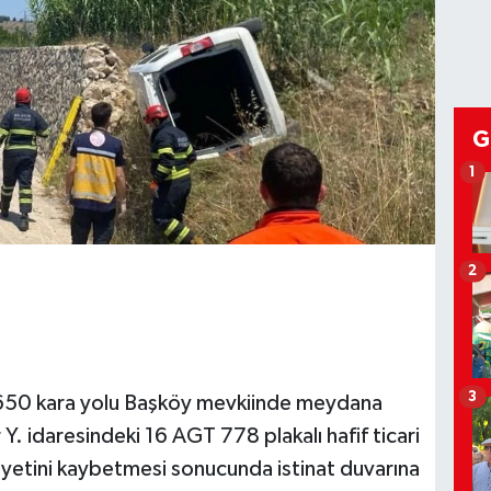
G
1
2
3
-650 kara yolu Başköy mevkiinde meydana
 Y. idaresindeki 16 AGT 778 plakalı hafif ticari
iyetini kaybetmesi sonucunda istinat duvarına