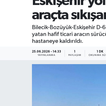
Eskişehir yo
araçta sıkışa
Bilecik-Bozüyük-Eskişehir D-
yatan hafif ticari aracın sürü
hastaneye kaldırıldı.
25.06.2026 - 14:33
1
1 DK
YAYINLANMA
PAYLAŞIM
OKUNMA SÜ