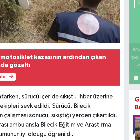
İMS
 motosiklet kazasının ardından çıkan
04:
ada gözaltı
üle
arken, sürücü içeride sıkıştı. İhbar üzerine
G
kipleri sevk edildi. Sürücü, Bilecik
B
n çalışması sonucu, sıkıştığı yerden çıkartıldı.
nrası ambulansla Bilecik Eğitim ve Araştırma
rumunun iyi olduğu öğrenildi.