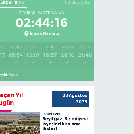
ESKİŞEHİR
08.08.2026
SONRAKI VAKTE KALAN
02:44:14
İmsak Namazı
AK
GÜNEŞ
ÖĞLE
İKINDI
AKŞAM
YATSI
17
05:54
13:07
16:57
20:10
21:40
Aylık Vakitler
eçen Yıl
08 Ağustos
ugün
2025
RESMİ İLAN
Seyitgazi Belediyesi
işyerleri kiralama
ihalesi