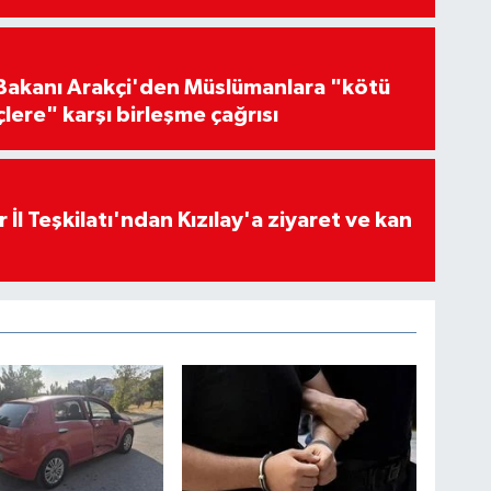
i Bakanı Arakçi'den Müslümanlara "kötü
çlere" karşı birleşme çağrısı
 İl Teşkilatı'ndan Kızılay'a ziyaret ve kan