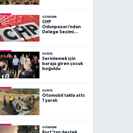
GÜNDEM
CHP
Odunpazarı’ndan
Delege Seçimi
Duyurusu
ASAYİŞ
Serinlemek için
baraja giren çocuk
boğuldu
ASAYİŞ
Otomobil takla attı:
1 yaralı
GÜNDEM
Kurt’tan destek