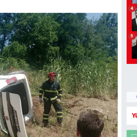
4
5
Y