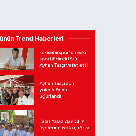
ünün Trend Haberleri
Eskişehirspor'un eski
sportif direktörü
Ayhan Taşçı vefat etti
Ayhan Taşçı son
yolculuğuna
uğurlandı
Talat Yalaz’dan CHP
üyelerine istifa çağrısı