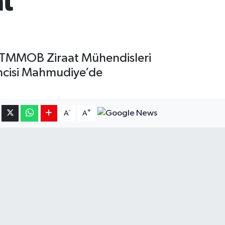
at
ile TMMOB Ziraat Mühendisleri
kincisi Mahmudiye’de
-
+
A
A