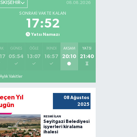
ESKİŞEHİR
08.08.2026
SONRAKI VAKTE KALAN
17:50
Yatsı Namazı
AK
GÜNEŞ
ÖĞLE
İKINDI
AKŞAM
YATSI
17
05:54
13:07
16:57
20:10
21:40
Aylık Vakitler
eçen Yıl
08 Ağustos
ugün
2025
RESMİ İLAN
Seyitgazi Belediyesi
işyerleri kiralama
ihalesi