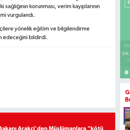
ki sağlığının korunması, verim kayıplarının
emi vurgulandı.
çilere yönelik eğitim ve bilgilendirme
 edeceğini bildirdi.
İMS
04:
G
B
i Bakanı Arakçi'den Müslümanlara "kötü