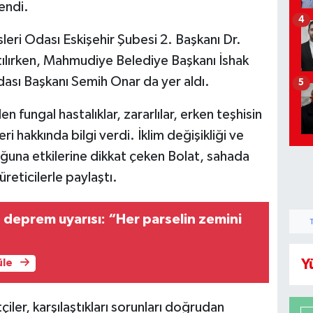
lendi.
4
i Odası Eskişehir Şubesi 2. Başkanı Dr.
tılırken, Mahmudiye Belediye Başkanı İshak
ı Başkanı Semih Onar da yer aldı.
5
n fungal hastalıklar, zararlılar, erken teşhisin
hakkında bilgi verdi. İklim değişikliği ve
luğuna etkilerine dikkat çeken Bolat, sahada
reticilerle paylaştı.
n deprem uyarısı: “Her parselin zemini
Y
üle
iler, karşılaştıkları sorunları doğrudan