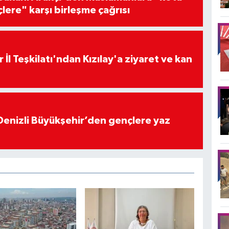
çlere" karşı birleşme çağrısı
 İl Teşkilatı'ndan Kızılay'a ziyaret ve kan
Denizli Büyükşehir’den gençlere yaz