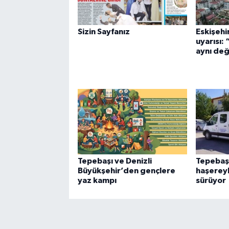
Sizin Sayfanız
Eskişehi
uyarısı:
aynı değ
Tepebaşı ve Denizli
Tepebaşı
Büyükşehir’den gençlere
haşerey
yaz kampı
sürüyor