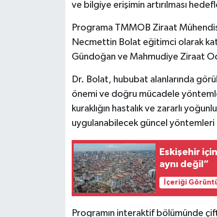
ve bilgiye erişimin artırılması hedef
Programa TMMOB Ziraat Mühendisler
Necmettin Bolat eğitimci olarak ka
Gündoğan ve Mahmudiye Ziraat Odas
Dr. Bolat, hububat alanlarında görüle
önemi ve doğru mücadele yöntemleri 
kuraklığın hastalık ve zararlı yoğun
uygulanabilecek güncel yöntemleri ü
Eskişehir içi
aynı değil”
İçeriği Görünt
Programın interaktif bölümünde çiftç