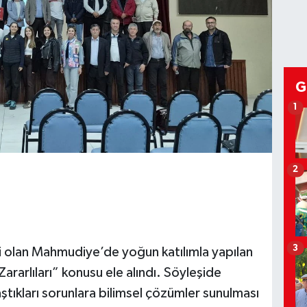
G
1
2
3
i olan Mahmudiye’de yoğun katılımla yapılan
arlıları” konusu ele alındı. Söyleşide
aştıkları sorunlara bilimsel çözümler sunulması