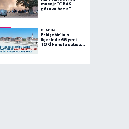
mesajı: “OBAK
göreve hazır”
GÜNDEM
Eskişehir’in o
ilçesinde 66 yeni
TOKİ konutu satışa
sunuluyor…