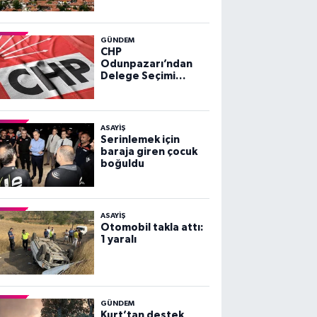
GÜNDEM
CHP
Odunpazarı’ndan
Delege Seçimi
Duyurusu
ASAYİŞ
Serinlemek için
baraja giren çocuk
boğuldu
ASAYİŞ
Otomobil takla attı:
1 yaralı
GÜNDEM
Kurt’tan destek