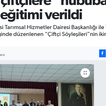
 çiftçilere “hubub
 eğitimi verildi
si Tarımsal Hizmetler Dairesi Başkanlığı 
iğinde düzenlenen “Çiftçi Söyleşileri”nin i
ESI