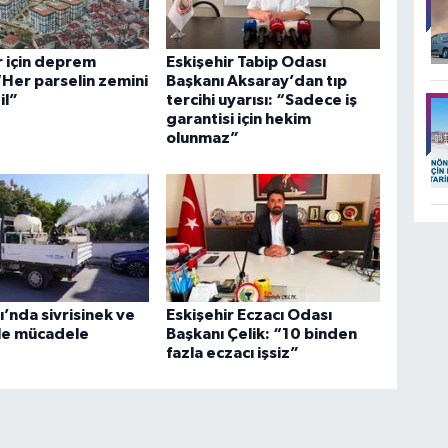
r için deprem
Eskişehir Tabip Odası
 “Her parselin zemini
Başkanı Aksaray’dan tıp
il”
tercihi uyarısı: “Sadece iş
garantisi için hekim
olunmaz”
’nda sivrisinek ve
Eskişehir Eczacı Odası
le mücadele
Başkanı Çelik: “10 binden
fazla eczacı işsiz”