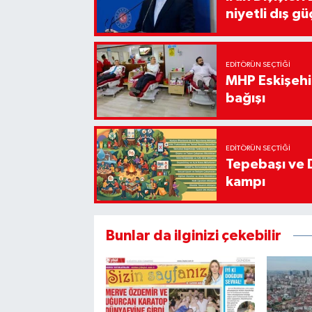
niyetli dış gü
EDITÖRÜN SEÇTIĞI
MHP Eskişehir
bağışı
EDITÖRÜN SEÇTIĞI
Tepebaşı ve 
kampı
Bunlar da ilginizi çekebilir