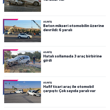
ASAYİŞ
Beton mikseri otomobilin üzerine
devrildi: 6 yaralı
ASAYİŞ
Hatalı sollamada 3 araç birbirine
girdi
ASAYİŞ
Hafif ticari araç ile otomobil
çarpıştı: Çok sayıda yaralı var