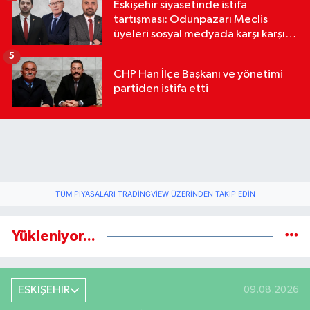
Eskişehir siyasetinde istifa
tartışması: Odunpazarı Meclis
üyeleri sosyal medyada karşı karşıya
geldi
5
CHP Han İlçe Başkanı ve yönetimi
partiden istifa etti
TÜM PIYASALARI TRADINGVIEW ÜZERINDEN TAKIP EDIN
Yükleniyor...
ESKİŞEHİR
09.08.2026