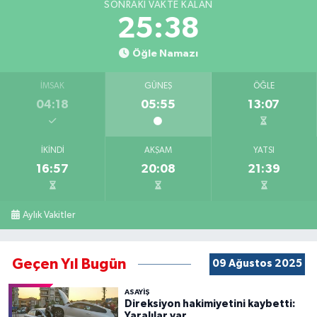
SONRAKI VAKTE KALAN
25:38
Öğle Namazı
İMSAK
GÜNEŞ
ÖĞLE
04:18
05:55
13:07
İKINDI
AKŞAM
YATSI
16:57
20:08
21:39
Aylık Vakitler
Geçen Yıl Bugün
09 Ağustos 2025
ASAYİŞ
Direksiyon hakimiyetini kaybetti:
Yaralılar var