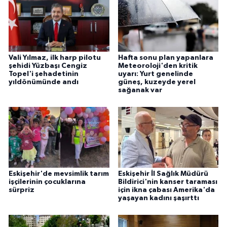
Vali Yılmaz, ilk harp pilotu
Hafta sonu plan yapanlara
şehidi Yüzbaşı Cengiz
Meteoroloji'den kritik
Topel'i şehadetinin
uyarı: Yurt genelinde
yıldönümünde andı
güneş, kuzeyde yerel
sağanak var
Eskişehir'de mevsimlik tarım
Eskişehir İl Sağlık Müdürü
işçilerinin çocuklarına
Bildirici'nin kanser taraması
sürpriz
için ikna çabası Amerika'da
yaşayan kadını şaşırttı