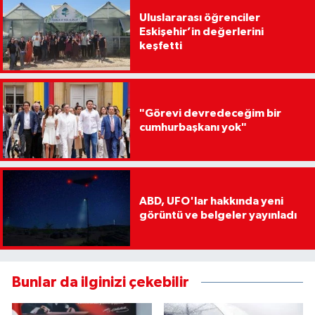
Uluslararası öğrenciler
Eskişehir’in değerlerini
keşfetti
"Görevi devredeceğim bir
cumhurbaşkanı yok"
ABD, UFO'lar hakkında yeni
görüntü ve belgeler yayınladı
Bunlar da ilginizi çekebilir