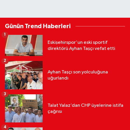
Günün Trend Haberleri
1
Eskişehirspor'un eski sportif
direktörü Ayhan Taşçı vefat etti
2
Ayhan Taşçı son yolculuğuna
uğurlandı
3
Talat Yalaz’dan CHP üyelerine istifa
çağrısı
4