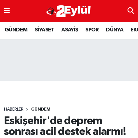
ASAYİŞ
Nöbetçi Eczaneler
GÜNDEM
SİYASET
ASAYİŞ
SPOR
DÜNYA
EK
DÜNYA
Hava Durumu
EKONOMİ
Eskişehir Namaz Vakitleri
GÜNDEM
Trafik Durumu
RESMİ İLAN
Puan Durumu ve Fikstür
SİYASET
Tüm Manşetler
HABERLER
GÜNDEM
SPOR
Son Dakika Haberleri
Eskişehir'de deprem
sonrası acil destek alarmı!
YAŞAM
Haber Arşivi