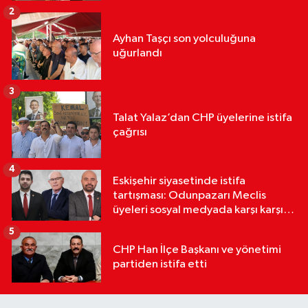
2
Ayhan Taşçı son yolculuğuna
uğurlandı
3
Talat Yalaz’dan CHP üyelerine istifa
çağrısı
4
Eskişehir siyasetinde istifa
tartışması: Odunpazarı Meclis
üyeleri sosyal medyada karşı karşıya
geldi
5
CHP Han İlçe Başkanı ve yönetimi
partiden istifa etti