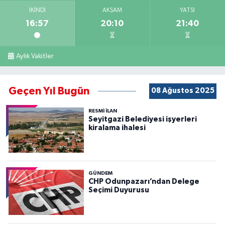
İKINDI
AKŞAM
YATSI
16:57
20:10
21:40
Aylık Vakitler
Geçen Yıl Bugün
08 Ağustos 2025
RESMİ İLAN
Seyitgazi Belediyesi işyerleri
kiralama ihalesi
GÜNDEM
CHP Odunpazarı’ndan Delege
Seçimi Duyurusu