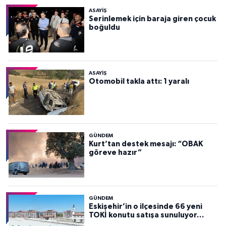
ASAYİŞ
Serinlemek için baraja giren çocuk
boğuldu
ASAYİŞ
Otomobil takla attı: 1 yaralı
GÜNDEM
Kurt’tan destek mesajı: “OBAK
göreve hazır”
GÜNDEM
Eskişehir’in o ilçesinde 66 yeni
TOKİ konutu satışa sunuluyor…