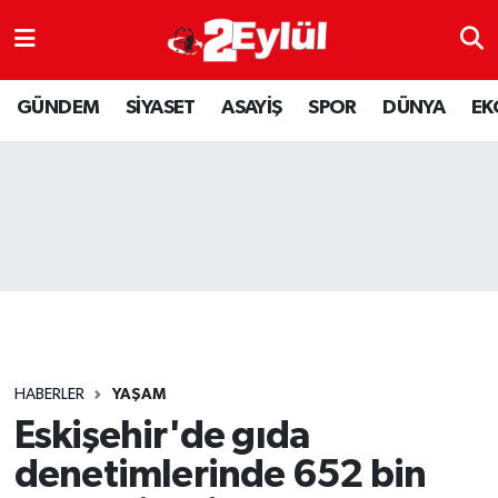
ASAYİŞ
Nöbetçi Eczaneler
GÜNDEM
SİYASET
ASAYİŞ
SPOR
DÜNYA
EK
DÜNYA
Hava Durumu
EKONOMİ
Eskişehir Namaz Vakitleri
GÜNDEM
Trafik Durumu
RESMİ İLAN
Puan Durumu ve Fikstür
SİYASET
Tüm Manşetler
HABERLER
YAŞAM
SPOR
Son Dakika Haberleri
Eskişehir'de gıda
denetimlerinde 652 bin
YAŞAM
Haber Arşivi