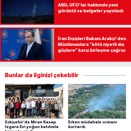
ABD, UFO'lar hakkında yeni
görüntü ve belgeler yayınladı
İran Dışişleri Bakanı Arakçi'den
Müslümanlara "kötü niyetli dış
güçlere" karşı birleşme çağrısı
Bunlar da ilginizi çekebilir
Eskişehir’de Miran Kasap
Erken müdahale ormanı
Izgara Evi yoğun katılımla
kurtardı