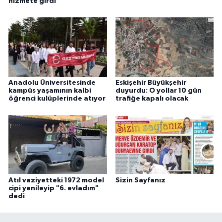
hizmete girdi
Anadolu Üniversitesinde
Eskişehir Büyükşehir
kampüs yaşamının kalbi
duyurdu: O yollar 10 gün
öğrenci kulüplerinde atıyor
trafiğe kapalı olacak
Atıl vaziyetteki 1972 model
Sizin Sayfanız
cipi yenileyip "6. evladım"
dedi