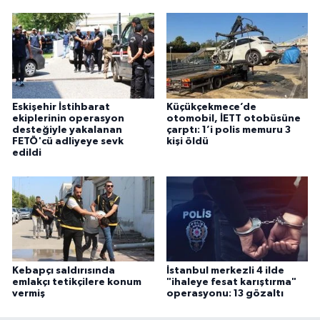
Eskişehir İstihbarat
Küçükçekmece’de
ekiplerinin operasyon
otomobil, İETT otobüsüne
desteğiyle yakalanan
çarptı: 1’i polis memuru 3
FETÖ'cü adliyeye sevk
kişi öldü
edildi
Kebapçı saldırısında
İstanbul merkezli 4 ilde
emlakçı tetikçilere konum
"ihaleye fesat karıştırma"
vermiş
operasyonu: 13 gözaltı