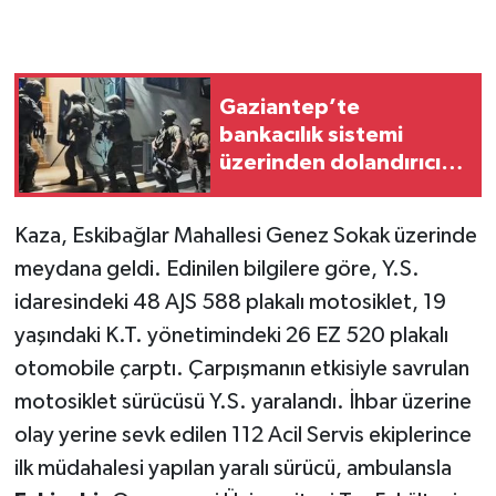
Gaziantep’te
bankacılık sistemi
üzerinden dolandırıcılık
yapanlara operasyon:
17 gözaltı
Kaza, Eskibağlar Mahallesi Genez Sokak üzerinde
meydana geldi. Edinilen bilgilere göre, Y.S.
idaresindeki 48 AJS 588 plakalı motosiklet, 19
yaşındaki K.T. yönetimindeki 26 EZ 520 plakalı
otomobile çarptı. Çarpışmanın etkisiyle savrulan
motosiklet sürücüsü Y.S. yaralandı. İhbar üzerine
olay yerine sevk edilen 112 Acil Servis ekiplerince
ilk müdahalesi yapılan yaralı sürücü, ambulansla