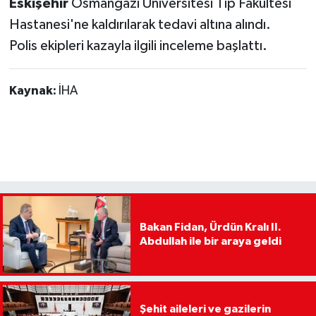
Eskişehir
Osmangazi Üniversitesi Tıp Fakültesi
Hastanesi'ne kaldırılarak tedavi altına alındı.
Polis ekipleri kazayla ilgili inceleme başlattı.
Kaynak:
İHA
Bakan Fidan, Ürdün Kralı II.
Abdullah ile bir araya geldi
Şehit aileleri ve gazilerin