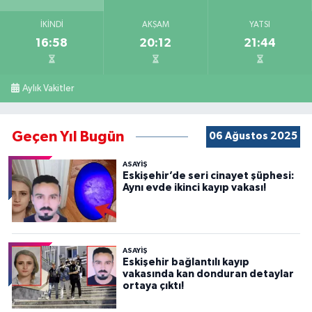
İKINDI
AKŞAM
YATSI
16:58
20:12
21:44
Aylık Vakitler
Geçen Yıl Bugün
06 Ağustos 2025
ASAYİŞ
Eskişehir’de seri cinayet şüphesi:
Aynı evde ikinci kayıp vakası!
ASAYİŞ
Eskişehir bağlantılı kayıp
vakasında kan donduran detaylar
ortaya çıktı!