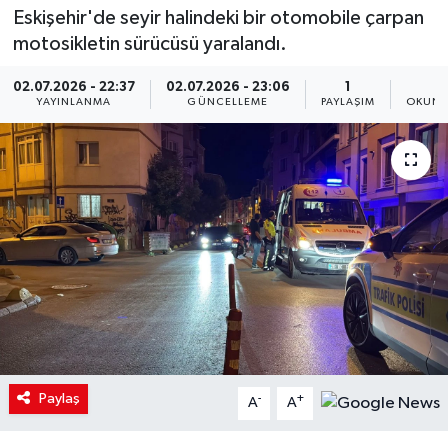
Eskişehir'de seyir halindeki bir otomobile çarpan
motosikletin sürücüsü yaralandı.
02.07.2026 - 22:37
02.07.2026 - 23:06
1
1
YAYINLANMA
GÜNCELLEME
PAYLAŞIM
OKUNM
Paylaş
-
+
A
A