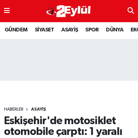
ASAYİŞ
Nöbetçi Eczaneler
GÜNDEM
SİYASET
ASAYİŞ
SPOR
DÜNYA
EK
DÜNYA
Hava Durumu
EKONOMİ
Eskişehir Namaz Vakitleri
GÜNDEM
Trafik Durumu
RESMİ İLAN
Puan Durumu ve Fikstür
SİYASET
Tüm Manşetler
HABERLER
ASAYİŞ
SPOR
Son Dakika Haberleri
Eskişehir'de motosiklet
otomobile çarptı: 1 yaralı
YAŞAM
Haber Arşivi