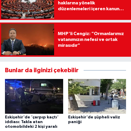
haklarına yönelik
düzenlemeleri içeren kanun
teklifi, Milli Savunma
Komisyonunda
MHP'li Cengiz: "Ormanlarımız
vatanımızın nefesi ve ortak
mirasıdır"
Bunlar da ilginizi çekebilir
Eskişehir'de 'çarpıp kaçtı'
Eskişehir'de şüpheli valiz
iddiası: Takla atan
paniği
otomobildeki 2 kişi yaralı