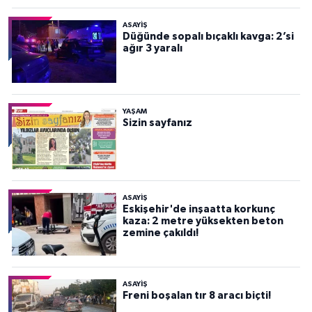
ASAYİŞ
Düğünde sopalı bıçaklı kavga: 2’si
ağır 3 yaralı
YAŞAM
Sizin sayfanız
ASAYİŞ
Eskişehir'de inşaatta korkunç
kaza: 2 metre yüksekten beton
zemine çakıldı!
ASAYİŞ
Freni boşalan tır 8 aracı biçti!