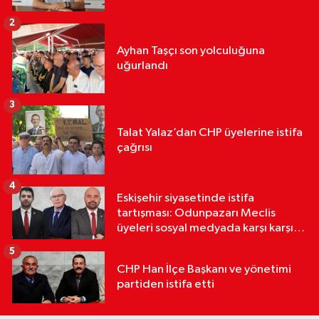
2
Ayhan Taşçı son yolculuğuna
uğurlandı
3
Talat Yalaz’dan CHP üyelerine istifa
çağrısı
4
Eskişehir siyasetinde istifa
tartışması: Odunpazarı Meclis
üyeleri sosyal medyada karşı karşıya
geldi
5
CHP Han İlçe Başkanı ve yönetimi
partiden istifa etti