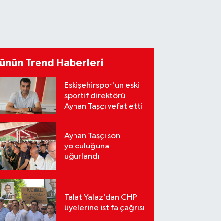
ünün Trend Haberleri
Eskişehirspor'un eski
sportif direktörü
Ayhan Taşçı vefat etti
Ayhan Taşçı son
yolculuğuna
uğurlandı
Talat Yalaz’dan CHP
üyelerine istifa çağrısı