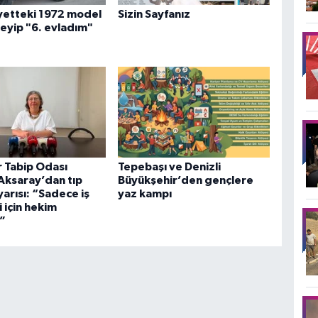
iyetteki 1972 model
Sizin Sayfanız
ileyip "6. evladım"
r Tabip Odası
Tepebaşı ve Denizli
Aksaray’dan tıp
Büyükşehir’den gençlere
yarısı: “Sadece iş
yaz kampı
i için hekim
”