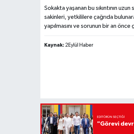
Sokakta yaşanan bu sıkıntının uzun s
sakinleri, yetkililere çağrıda buluna
yapılmasını ve sorunun bir an önce 
Kaynak:
2Eylül Haber
EDITÖRÜN SEÇTIĞI
"Görevi devr