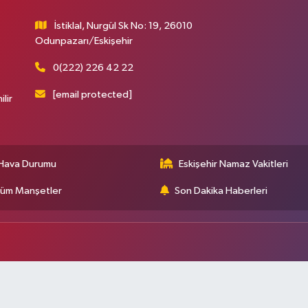
İstiklal, Nurgül Sk No: 19, 26010
Odunpazarı/Eskişehir
0(222) 226 42 22
[email protected]
ilir
Hava Durumu
Eskişehir Namaz Vakitleri
üm Manşetler
Son Dakika Haberleri