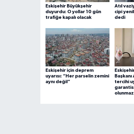
Eskişehir Büyükşehir
Atıl vaz
duyurdu: O yollar 10 gün
cipi yen
trafiğe kapalı olacak
dedi
Eskişehir için deprem
Eskişehi
uyarısı: “Her parselin zemini
Başkanı 
aynı değil”
tercihi u
garantis
olunmaz