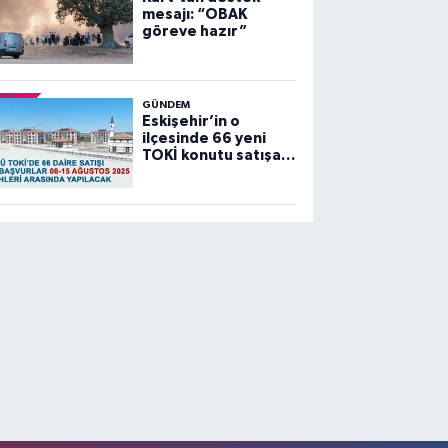
mesajı: “OBAK
göreve hazır”
GÜNDEM
Eskişehir’in o
ilçesinde 66 yeni
TOKİ konutu satışa
sunuluyor…