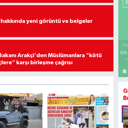
 hakkında yeni görüntü ve belgeler
İMS
04:
i Bakanı Arakçi'den Müslümanlara "kötü
çlere" karşı birleşme çağrısı
G
B