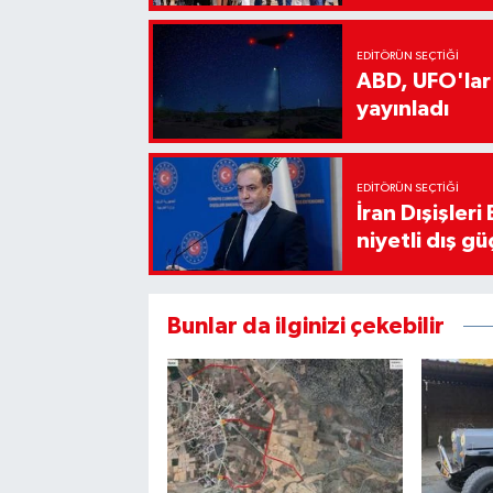
EDITÖRÜN SEÇTIĞI
ABD, UFO'lar
yayınladı
EDITÖRÜN SEÇTIĞI
İran Dışişler
niyetli dış gü
Bunlar da ilginizi çekebilir