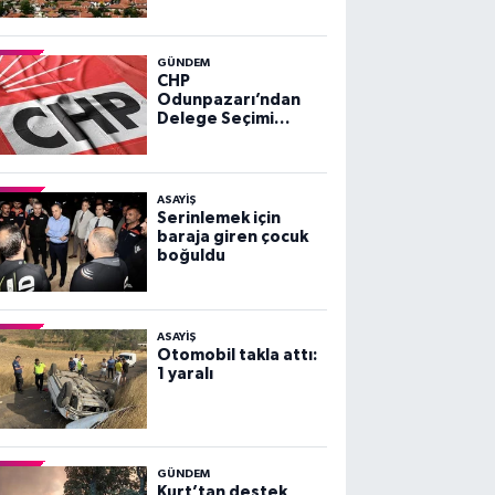
GÜNDEM
CHP
Odunpazarı’ndan
Delege Seçimi
Duyurusu
ASAYİŞ
Serinlemek için
baraja giren çocuk
boğuldu
ASAYİŞ
Otomobil takla attı:
1 yaralı
GÜNDEM
Kurt’tan destek