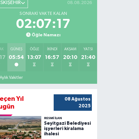
ESKİŞEHİR
08.08.2026
SONRAKI VAKTE KALAN
02:07:15
Öğle Namazı
AK
GÜNEŞ
ÖĞLE
İKINDI
AKŞAM
YATSI
17
05:54
13:07
16:57
20:10
21:40
Aylık Vakitler
eçen Yıl
08 Ağustos
ugün
2025
RESMİ İLAN
Seyitgazi Belediyesi
işyerleri kiralama
ihalesi