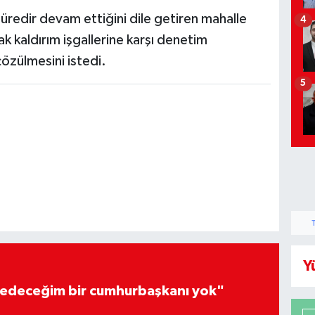
üredir devam ettiğini dile getiren mahalle
4
rak kaldırım işgallerine karşı denetim
çözülmesini istedi.
5
Y
edeceğim bir cumhurbaşkanı yok"